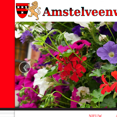
‹
NIEUW