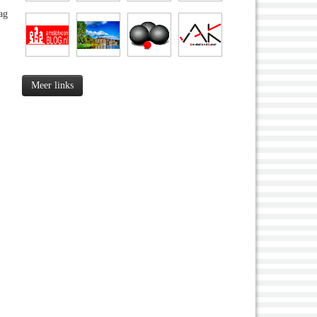
ag
Meer links