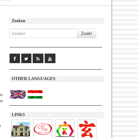
Zoeken
OTHER LANGUAGES
en
en
LINKS
s