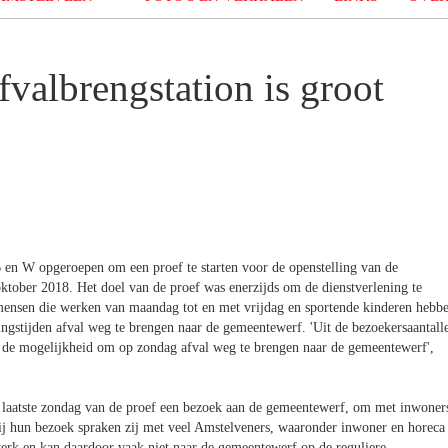
valbrengstation is groot
B en W opgeroepen om een proef te starten voor de openstelling van de
ktober 2018. Het doel van de proef was enerzijds om de dienstverlening te
 mensen die werken van maandag tot en met vrijdag en sportende kinderen hebb
ingstijden afval weg te brengen naar de gemeentewerf. 'Uit de bezoekersaantall
n de mogelijkheid om op zondag afval weg te brengen naar de gemeentewerf',
 laatste zondag van de proef een bezoek aan de gemeentewerf, om met inwoner
Bij hun bezoek spraken zij met veel Amstelveners, waaronder inwoner en horeca
erk en kan daardoor vaak niet naar de gemeentewerf op de reguliere