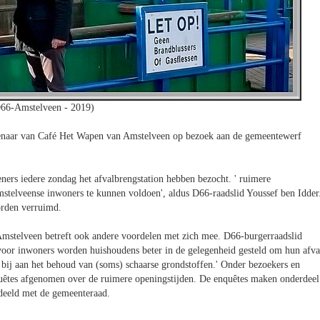
66-Amstelveen - 2019)
naar van Café Het Wapen van Amstelveen op bezoek aan de gemeentewerf
eners iedere zondag het afvalbrengstation hebben bezocht. ' ruimere
mstelveense inwoners te kunnen voldoen', aldus D66-raadslid Youssef ben Idder
orden verruimd.
stelveen betreft ook andere voordelen met zich mee. D66-burgerraadslid
voor inwoners worden huishoudens beter in de gelegenheid gesteld om hun afva
 bij aan het behoud van (soms) schaarse grondstoffen.' Onder bezoekers en
quêtes afgenomen over de ruimere openingstijden. De enquêtes maken onderdeel
edeeld met de gemeenteraad.