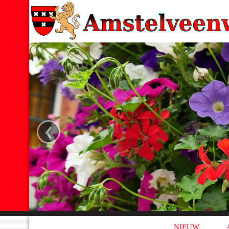
‹
NIEUW