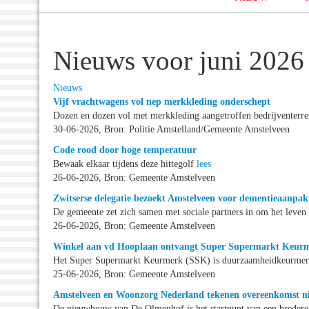
Nieuws voor juni 2026
Nieuws
Vijf vrachtwagens vol nep merkkleding onderschept
Dozen en dozen vol met merkkleding aangetroffen bedrijventerr
30-06-2026, Bron: Politie Amstelland/Gemeente Amstelveen
Code rood door hoge temperatuur
Bewaak elkaar tijdens deze hittegolf
lees
26-06-2026, Bron: Gemeente Amstelveen
Zwitserse delegatie bezoekt Amstelveen voor dementieaanpak
De gemeente zet zich samen met sociale partners in om het leve
26-06-2026, Bron: Gemeente Amstelveen
Winkel aan vd Hooplaan ontvangt Super Supermarkt Keur
Het Super Supermarkt Keurmerk (SSK) is duurzaamheidkeurmerk
25-06-2026, Bron: Gemeente Amstelveen
Amstelveen en Woonzorg Nederland tekenen overeenkomst 
De nieuwbouw van De Olmenhof is het startpunt van een breder