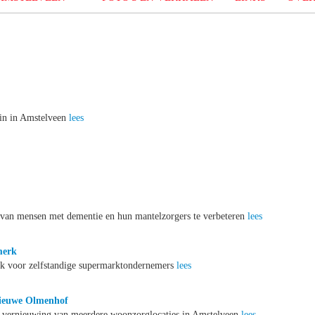
ein in Amstelveen
lees
n van mensen met dementie en hun mantelzorgers te verbeteren
lees
merk
 voor zelfstandige supermarktondernemers
lees
nieuwe Olmenhof
e vernieuwing van meerdere woonzorglocaties in Amstelveen
lees