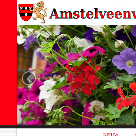
‹
NIEUW