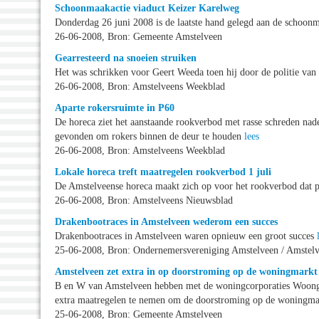
Schoonmaakactie viaduct Keizer Karelweg
Donderdag 26 juni 2008 is de laatste hand gelegd aan de schoon
26-06-2008, Bron: Gemeente Amstelveen
Gearresteerd na snoeien struiken
Het was schrikken voor Geert Weeda toen hij door de politie van
26-06-2008, Bron: Amstelveens Weekblad
Aparte rokersruimte in P60
De horeca ziet het aanstaande rookverbod met rasse schreden na
gevonden om rokers binnen de deur te houden
lees
26-06-2008, Bron: Amstelveens Weekblad
Lokale horeca treft maatregelen rookverbod 1 juli
De Amstelveense horeca maakt zich op voor het rookverbod dat p
26-06-2008, Bron: Amstelveens Nieuwsblad
Drakenbootraces in Amstelveen wederom een succes
Drakenbootraces in Amstelveen waren opnieuw een groot succes
25-06-2008, Bron: Ondernemersvereniging Amstelveen / Amstel
Amstelveen zet extra in op doorstroming op de woningmarkt
B en W van Amstelveen hebben met de woningcorporaties Woong
extra maatregelen te nemen om de doorstroming op de woningma
25-06-2008, Bron: Gemeente Amstelveen