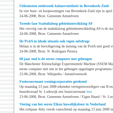
Uitkomsten onderzoek balansventilatie in Bovenkerk-Zuid
In vier huur- en koopwoningen van Bovenkerk-Zuid zijn in april
24-06-2008, Bron: Gemeente Amstelveen
Tweede fase Stadsdialoog gebiedsontwikking A9
Het vervolg van de stadsdialoog gebiedsontwikkeling A9 is de st
24-06-2008, Bron: Gemeente Amstelveen
De PvdA in ideale situatie ook tegen softdrugs
Helaas is in de berichtgeving de mening van de PvdA niet goed 
24-06-2008, Bron: N. Rodrigues Pereira
60 jaar oud is de eerste computer met geheugen
De Manchester Kleinschalige Experimentele Machine (SSEM Manc
eerste computer met een in het geheugen opgeslagen programma
23-06-2008, Bron: Wikipedia / Amstelveenweb
Fusieconvenant woningcorporaties getekend
Op maandag 23 juni 2008 tekenden vertegenwoordigers van B en
huurdersraad St. Lodewijk een fusieconvenant
lees
23-06-2008, Bron: Gemeente Amstelveen / Eigen Haard / St. Lo
Viering van het eerste Eiken huwelijksfeest in Nederland
Het echtpaar Ably vierde vanochtend op maandag 23 juni 2008 i