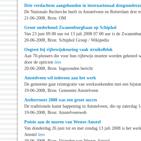
Drie verdachten aangehouden in internationaal drugsonderz
De Nationale Recherche heeft in Amstelveen en Rotterdam drie
21-06-2008, Bron: OM
Groot onderhoud Zwanenburgbaan op Schiphol
Van 23 juni 09.00 uur tot 13 juli 2008 07.00 uur is de Zwanenb
20-06-2008, Bron: Schiphol Group / Wikipedia
Oogtest bij rijbewijskeuring vaak struikelblok
Aan 70-plussers die voor hun rijbewijs moeten worden gekeurd we
door de opticien
lees
20-06-2008, Bron: Ingezonden bericht
Amstelveen wil iedereen aan het werk
De gemeente gaat reintegratie van werkzoekenden met een bijst
19-06-2008, Bron: Gemeente Amstelveen
Atelierroute 2008 was een groot succes
De traditionele kunst happening in Amstelveen, die op zaterdag
19-06-2008, Bron: Amstelveenweb
Poëzie aan de muren van Wester-Amstel
Van donderdag 26 juni tot en met zondag 13 juli 2008 is het werk 
Amstel
lees
19-06-2008, Bron: Vrienden van Wester-Amstel