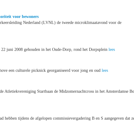
oriteit voor bewoners
erkeersleiding Nederland (LVNL) de tweede microklimaatavond voor de
22 juni 2008 gehouden in het Oude-Dorp, rond het Dorpsplein
lees
ove een culturele picknick georganiseerd voor jong en oud
lees
erde Atletiekvereniging Startbaan de Midzomernachtcross in het Amsterdamse B
raad hebben tijdens de afgelopen commissievergadering B en S aangegeven dat z