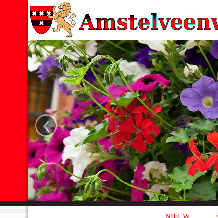
‹
NIEUW