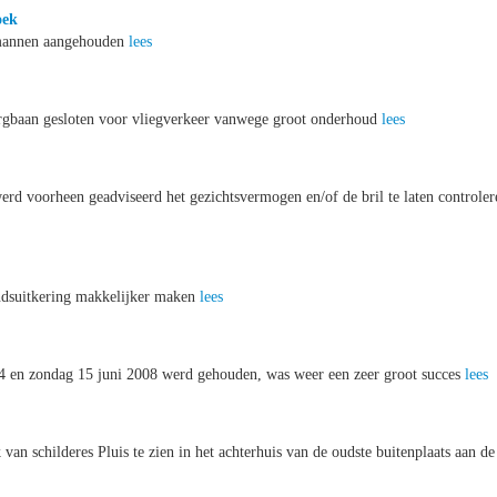
oek
 mannen aangehouden
lees
urgbaan gesloten voor vliegverkeer vanwege groot onderhoud
lees
rd voorheen geadviseerd het gezichtsvermogen en/of de bril te laten controler
andsuitkering makkelijker maken
lees
 14 en zondag 15 juni 2008 werd gehouden, was weer een zeer groot succes
lees
van schilderes Pluis te zien in het achterhuis van de oudste buitenplaats aan de