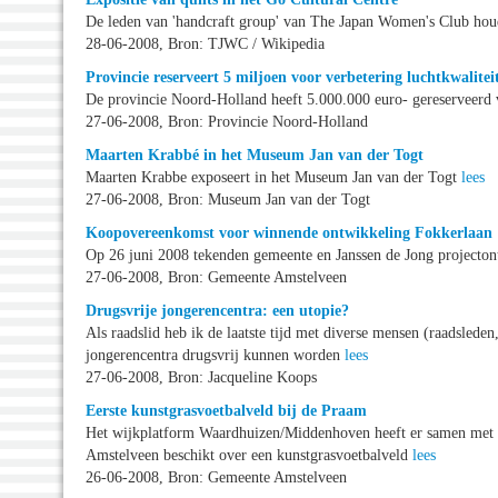
De leden van 'handcraft group' van The Japan Women's Club hou
28-06-2008, Bron: TJWC / Wikipedia
Provincie reserveert 5 miljoen voor verbetering luchtkwalitei
De provincie Noord-Holland heeft 5.000.000 euro- gereserveerd 
27-06-2008, Bron: Provincie Noord-Holland
Maarten Krabbé in het Museum Jan van der Togt
Maarten Krabbe exposeert in het Museum Jan van der Togt
lees
27-06-2008, Bron: Museum Jan van der Togt
Koopovereenkomst voor winnende ontwikkeling Fokkerlaan
Op 26 juni 2008 tekenden gemeente en Janssen de Jong projecto
27-06-2008, Bron: Gemeente Amstelveen
Drugsvrije jongerencentra: een utopie?
Als raadslid heb ik de laatste tijd met diverse mensen (raadsled
jongerencentra drugsvrij kunnen worden
lees
27-06-2008, Bron: Jacqueline Koops
Eerste kunstgrasvoetbalveld bij de Praam
Het wijkplatform Waardhuizen/Middenhoven heeft er samen met be
Amstelveen beschikt over een kunstgrasvoetbalveld
lees
26-06-2008, Bron: Gemeente Amstelveen