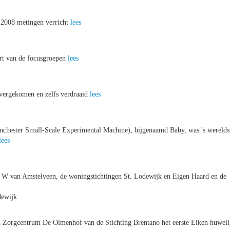
 2008 metingen verricht
lees
art van de focusgroepen
lees
overgekomen en zelfs verdraaid
lees
hester Small-Scale Experimental Machine), bijgenaamd Baby, was 's werelds
lees
 W van Amstelveen, de woningstichtingen St. Lodewijk en Eigen Haard en de
dewijk
n Zorgcentrum De Olmenhof van de Stichting Brentano het eerste Eiken huweli