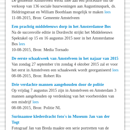
De gemeente Amstelveen werkt mee aan een procedure om de
verkoop van 136 sociale huurwoningen aan Augustinuspark, ds.
Heldringstraat en William Boothlaan mogelijk te maken
lees
11-08-2015, Bron: Gemeente Amstelveen
Een prachtig middeleeuws dorp in het Amsterdamse Bos
Na de succesvolle editie in Dordrecht strijkt het Middeleeuws
Spektakel op 15 en 16 augustus 2015 neer in het Amsterdamse
Bos
lees
10-08-2015, Bron: Media Tornado
De eerste schaakweek van Amstelveen in het najaar van 2015
Van zondag 27 september t/m zondag 4 oktober 2015 zal er voor
het eerst in Amstelveen een schaakweek wordt georganiseerd
lees
08-08-2015, Bron: Robert Ris
Drie verdachte mannen aangehouden door de politie
Op vrijdag 7 augustus 2015 zijn in Amstelveen en Amsterdam 3
mannen aangehouden op verdenking van het voorbereiden van
een misdrijf
lees
08-08-2015, Bron: Politie NL
Surinaamse klederdracht foto's in Museum Jan van der
Togt
Fotograaf Jan van Breda maakte een serie portretten van de