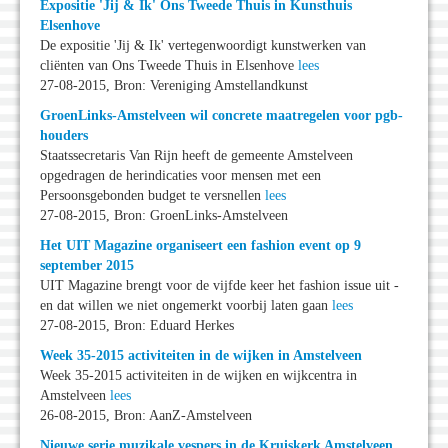
Expositie 'Jij & Ik' Ons Tweede Thuis in Kunsthuis
Elsenhove
De expositie 'Jij & Ik' vertegenwoordigt kunstwerken van
cliënten van Ons Tweede Thuis in Elsenhove
lees
27-08-2015, Bron: Vereniging Amstellandkunst
GroenLinks-Amstelveen wil concrete maatregelen voor pgb-
houders
Staatssecretaris Van Rijn heeft de gemeente Amstelveen
opgedragen de herindicaties voor mensen met een
Persoonsgebonden budget te versnellen
lees
27-08-2015, Bron: GroenLinks-Amstelveen
Het UIT Magazine organiseert een fashion event op 9
september 2015
UIT Magazine brengt voor de vijfde keer het fashion issue uit -
en dat willen we niet ongemerkt voorbij laten gaan
lees
27-08-2015, Bron: Eduard Herkes
Week 35-2015 activiteiten in de wijken in Amstelveen
Week 35-2015 activiteiten in de wijken en wijkcentra in
Amstelveen
lees
26-08-2015, Bron: AanZ-Amstelveen
Nieuwe serie muzikale vespers in de Kruiskerk Amstelveen