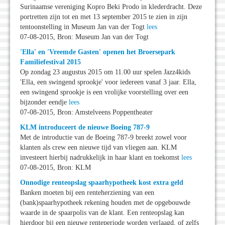
Surinaamse vereniging Kopro Beki Prodo in klederdracht. Deze
portretten zijn tot en met 13 september 2015 te zien in zijn
tentoonstelling in Museum Jan van der Togt
lees
07-08-2015, Bron: Museum Jan van der Togt
'Ella' en 'Vreemde Gasten' openen het Broersepark
Familiefestival 2015
Op zondag 23 augustus 2015 om 11.00 uur spelen Jazz4kids
'Ella, een swingend sprookje' voor iedereen vanaf 3 jaar. Ella,
een swingend sprookje is een vrolijke voorstelling over een
bijzonder eendje
lees
07-08-2015, Bron: Amstelveens Poppentheater
KLM introduceert de nieuwe Boeing 787-9
Met de introductie van de Boeing 787-9 breekt zowel voor
klanten als crew een nieuwe tijd van vliegen aan. KLM
investeert hierbij nadrukkelijk in haar klant en toekomst
lees
07-08-2015, Bron: KLM
Onnodige renteopslag spaarhypotheek kost extra geld
Banken moeten bij een renteherziening van een
(bank)spaarhypotheek rekening houden met de opgebouwde
waarde in de spaarpolis van de klant. Een renteopslag kan
hierdoor bij een nieuwe renteperiode worden verlaagd, of zelfs