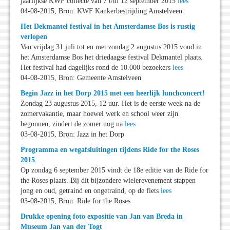
jaarlijkse KWF collecte van 7 t/m 12 september 2015
lees
04-08-2015, Bron: KWF Kankerbestrijding Amstelveen
Het Dekmantel festival in het Amsterdamse Bos is rustig
verlopen
Van vrijdag 31 juli tot en met zondag 2 augustus 2015 vond in
het Amsterdamse Bos het driedaagse festival Dekmantel plaats.
Het festival had dagelijks rond de 10.000 bezoekers
lees
04-08-2015, Bron: Gemeente Amstelveen
Begin Jazz in het Dorp 2015 met een heerlijk lunchconcert!
Zondag 23 augustus 2015, 12 uur. Het is de eerste week na de
zomervakantie, maar hoewel werk en school weer zijn
begonnen, zindert de zomer nog na
lees
03-08-2015, Bron: Jazz in het Dorp
Programma en wegafsluitingen tijdens Ride for the Roses
2015
Op zondag 6 september 2015 vindt de 18e editie van de Ride for
the Roses plaats. Bij dit bijzondere wielerevenement stappen
jong en oud, getraind en ongetraind, op de fiets
lees
03-08-2015, Bron: Ride for the Roses
Drukke opening foto expositie van Jan van Breda in
Museum Jan van der Togt