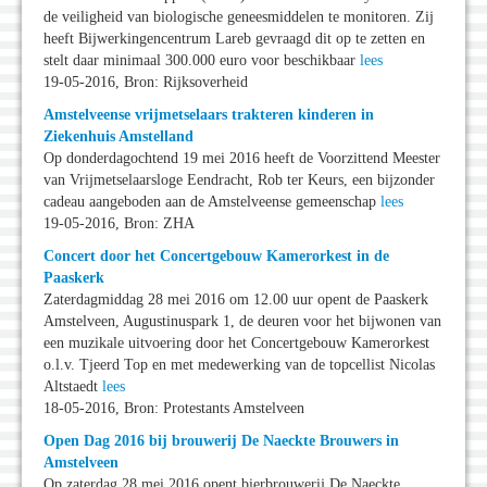
de veiligheid van biologische geneesmiddelen te monitoren. Zij
heeft Bijwerkingencentrum Lareb gevraagd dit op te zetten en
stelt daar minimaal 300.000 euro voor beschikbaar
lees
19-05-2016, Bron: Rijksoverheid
Amstelveense vrijmetselaars trakteren kinderen in
Ziekenhuis Amstelland
Op donderdagochtend 19 mei 2016 heeft de Voorzittend Meester
van Vrijmetselaarsloge Eendracht, Rob ter Keurs, een bijzonder
cadeau aangeboden aan de Amstelveense gemeenschap
lees
19-05-2016, Bron: ZHA
Concert door het Concertgebouw Kamerorkest in de
Paaskerk
Zaterdagmiddag 28 mei 2016 om 12.00 uur opent de Paaskerk
Amstelveen, Augustinuspark 1, de deuren voor het bijwonen van
een muzikale uitvoering door het Concertgebouw Kamerorkest
o.l.v. Tjeerd Top en met medewerking van de topcellist Nicolas
Altstaedt
lees
18-05-2016, Bron: Protestants Amstelveen
Open Dag 2016 bij brouwerij De Naeckte Brouwers in
Amstelveen
Op zaterdag 28 mei 2016 opent bierbrouwerij De Naeckte