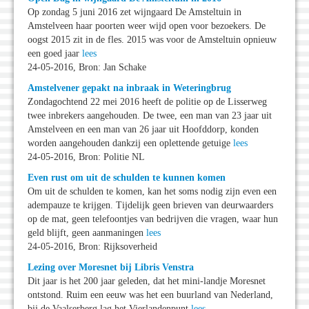
Op zondag 5 juni 2016 zet wijngaard De Amsteltuin in
Amstelveen haar poorten weer wijd open voor bezoekers. De
oogst 2015 zit in de fles. 2015 was voor de Amsteltuin opnieuw
een goed jaar
lees
24-05-2016, Bron: Jan Schake
Amstelvener gepakt na inbraak in Weteringbrug
Zondagochtend 22 mei 2016 heeft de politie op de Lisserweg
twee inbrekers aangehouden. De twee, een man van 23 jaar uit
Amstelveen en een man van 26 jaar uit Hoofddorp, konden
worden aangehouden dankzij een oplettende getuige
lees
24-05-2016, Bron: Politie NL
Even rust om uit de schulden te kunnen komen
Om uit de schulden te komen, kan het soms nodig zijn even een
adempauze te krijgen. Tijdelijk geen brieven van deurwaarders
op de mat, geen telefoontjes van bedrijven die vragen, waar hun
geld blijft, geen aanmaningen
lees
24-05-2016, Bron: Rijksoverheid
Lezing over Moresnet bij Libris Venstra
Dit jaar is het 200 jaar geleden, dat het mini-landje Moresnet
ontstond. Ruim een eeuw was het een buurland van Nederland,
bij de Vaalserberg lag het Vierlandenpunt
lees