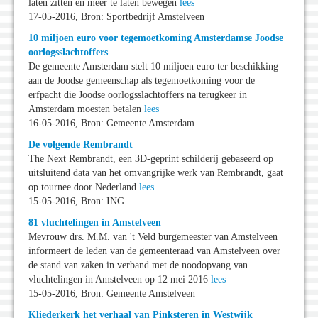
laten zitten en meer te laten bewegen
lees
17-05-2016, Bron: Sportbedrijf Amstelveen
10 miljoen euro voor tegemoetkoming Amsterdamse Joodse
oorlogsslachtoffers
De gemeente Amsterdam stelt 10 miljoen euro ter beschikking
aan de Joodse gemeenschap als tegemoetkoming voor de
erfpacht die Joodse oorlogsslachtoffers na terugkeer in
Amsterdam moesten betalen
lees
16-05-2016, Bron: Gemeente Amsterdam
De volgende Rembrandt
The Next Rembrandt, een 3D-geprint schilderij gebaseerd op
uitsluitend data van het omvangrijke werk van Rembrandt, gaat
op tournee door Nederland
lees
15-05-2016, Bron: ING
81 vluchtelingen in Amstelveen
Mevrouw drs. M.M. van 't Veld burgemeester van Amstelveen
informeert de leden van de gemeenteraad van Amstelveen over
de stand van zaken in verband met de noodopvang van
vluchtelingen in Amstelveen op 12 mei 2016
lees
15-05-2016, Bron: Gemeente Amstelveen
Kliederkerk het verhaal van Pinksteren in Westwijk