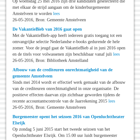
Op woensdag 25 mei 2016 zijn drie kandidaten geselecteerd die
met elkaar de strijd aangaan om de kinderburgemeester
Amstelveen te worden
lees
26-05-2016, Bron: Gemeente Amstelveen
De VakantieBieb van 2016 gaat open
Met de VakantieBieb-app heeft iedereen gratis toegang tot een
omvangrijke selectie Nederlandse e-books gedurende de hele
zomer. Voor de jeugd gaat de VakantieBieb al in juni 2016 open
en de titels voor volwassenen zijn beschikbaar vanaf juli
lees
26-05-2016, Bron: Bibliotheek Amstelland
Afbouw van de crediteuren onrechtmatigheid van de
gemeente Amstelveen
Sinds mei 2014 wordt er effectief werk gemaakt van de afbouw
van de crediteuren onrechtmatigheid in onze organisatie. De
positieve effecten daarvan zijn zichtbaar geworden tijdens de
recente accountantscontrole van de Jaarrekening 2015
lees
26-05-2016, Bron: Gemeente Amstelveen
Burgemeester opent het seizoen 2016 van Openluchttheater
Elsrijk
Op zondag 5 juni 2015 start het tweede seizoen van het
Openluchttheater Elsrijk. Om 15.00 uur luidt burgemeester