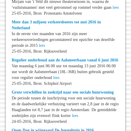
Mirjam van 't Veld dit nieuwe theaterseizoen in, waarna de
'vuilnismannen' met veel getrommel op rommel verder gaan
lees
25-05-2016, Bron: Protestants Amstelveen
Meer dan 3 miljoen verkeersboetes tot mei 2016 in
Nederland
In de eerste vier maanden van 2016 zijn meer
verkeersovertredingen geconstateerd ten opzichte van dezelfde
periode in 2015
lees
25-05-2016, Bron: Rijksoverheid
Regulier onderhoud aan de Aalsmeerbaan vanaf 6 juni 2016
Van maandag 6 juni 06:00 uur tot maandag 13 juni 2016 06:00
uur wordt de Aalsmeerbaan (18L-36R) buiten gebruik gesteld
voor regulier onderhoud
lees
25-05-2016, Bron: Schiphol Airport
Grote verschillen in zoektijd naar een sociale huurwoning
De periode tussen de inschrijving voor een sociale huurwoning
en de daadwerkelijke verhuizing varieert van 2,8 jaar in de regio
Haaglanden tot 8,7 jaar in de regio Amsterdam. De gemiddelde
zoektijden zijn evenwel flink korter
lees
24-05-2016, Bron: Rijksoverheid
Open Dag in wijngaard De Amsteltuin in 2016