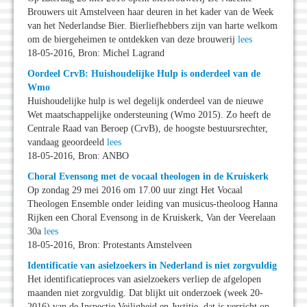
Brouwers uit Amstelveen haar deuren in het kader van de Week
van het Nederlandse Bier. Bierliefhebbers zijn van harte welkom
om de biergeheimen te ontdekken van deze brouwerij
lees
18-05-2016, Bron: Michel Lagrand
Oordeel CrvB: Huishoudelijke Hulp is onderdeel van de
Wmo
Huishoudelijke hulp is wel degelijk onderdeel van de nieuwe
Wet maatschappelijke ondersteuning (Wmo 2015). Zo heeft de
Centrale Raad van Beroep (CrvB), de hoogste bestuursrechter,
vandaag geoordeeld
lees
18-05-2016, Bron: ANBO
Choral Evensong met de vocaal theologen in de Kruiskerk
Op zondag 29 mei 2016 om 17.00 uur zingt Het Vocaal
Theologen Ensemble onder leiding van musicus-theoloog Hanna
Rijken een Choral Evensong in de Kruiskerk, Van der Veerelaan
30a
lees
18-05-2016, Bron: Protestants Amstelveen
Identificatie van asielzoekers in Nederland is niet zorgvuldig
Het identificatieproces van asielzoekers verliep de afgelopen
maanden niet zorgvuldig. Dat blijkt uit onderzoek (week 20-
2016) van de Inspectie Veiligheid en Justitie, dat is verricht op