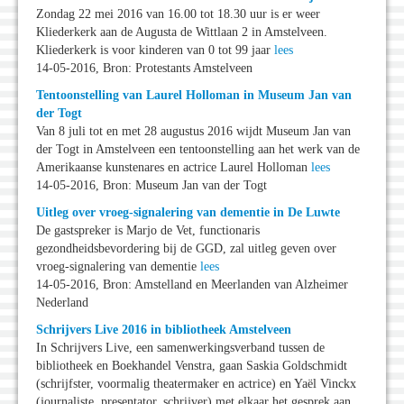
Zondag 22 mei 2016 van 16.00 tot 18.30 uur is er weer
Kliederkerk aan de Augusta de Wittlaan 2 in Amstelveen.
Kliederkerk is voor kinderen van 0 tot 99 jaar
lees
14-05-2016, Bron: Protestants Amstelveen
Tentoonstelling van Laurel Holloman in Museum Jan van
der Togt
Van 8 juli tot en met 28 augustus 2016 wijdt Museum Jan van
der Togt in Amstelveen een tentoonstelling aan het werk van de
Amerikaanse kunstenares en actrice Laurel Holloman
lees
14-05-2016, Bron: Museum Jan van der Togt
Uitleg over vroeg-signalering van dementie in De Luwte
De gastspreker is Marjo de Vet, functionaris
gezondheidsbevordering bij de GGD, zal uitleg geven over
vroeg-signalering van dementie
lees
14-05-2016, Bron: Amstelland en Meerlanden van Alzheimer
Nederland
Schrijvers Live 2016 in bibliotheek Amstelveen
In Schrijvers Live, een samenwerkingsverband tussen de
bibliotheek en Boekhandel Venstra, gaan Saskia Goldschmidt
(schrijfster, voormalig theatermaker en actrice) en Yaël Vinckx
(journaliste, presentator, schrijver) met elkaar het gesprek aan