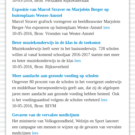
10-05-2016, Bron: Perszaken Rijkswaterstaat
Expositie van Marcel Straver en Marjolein Berger op
buitenplaats Wester-Amstel
Marcel Straver grafisch vormgever en beeldhouwster Marjolein
Berger-Vos exposeren op buitenplaats Wester-Amstel
lees
10-05-2016, Bron: Vrienden van Wester-Amstel
Beter muziekonderwijs in de klas in de toekomst
Muziekonderwijs leeft weer in het basisonderwijs. 728 scholen
willen al vanaf komend schooljaar 2016-2017 starten met meer
en beter muziekonderwijs in de klas
lees
10-05-2016, Bron: Rijksoverheid
Meer aandacht aan gezonde voeding op scholen
Ongeveer 80 procent van de scholen in het voortgezet onderwijs
en middelbaar beroepsonderwijs geeft aan, dat zij de afgelopen
jaren meer aandacht aan gezonde voeding hebben besteed. Ook
is het voedingsaanbod volgens de scholen verbeterd
lees
10-05-2016, Bron: RIVM
Gevaren van de vervalste medicijnen
Het ministerie van Volksgezondheid, Welzijn en Sport lanceert
een campagne om mensen te wijzen op de gevaren van vervalste
medicijnen
lees