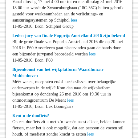
Vanaf dinsdag 17 mei 4.00 uur tot en met dinsdag 31 mei 2016
18.00 uur wordt de Zwanenburgbaan (18C-36C) buiten gebruik
gesteld voor werkzaamheden aan de verlichtings- en
aansturingssystemen op Schiphol
lees
11-05-2016, Bron: Schiphol Group
Leden jury van finale Popprijs Amstelland 2016 zijn bekend
Bij de grote finale van Popprijs Amstelland 2016 die op 20 mei
2016 in P60 Amstelveen gaat plaatsvinden gaan de bands door
een bijzonder jurypanel beoordeeld worden
lees
11-05-2016, Bron: P60
Bijeenkomst van het wijkplatform Waardhuizen-
Middenhoven
Méér weten, meepraten en/of meebeslissen over belangrijke
onderwerpen in de wijk? Kom dan naar de wijkplatform
bijeenkomst op donderdag 26 mei 2016 om 19.30 uur in
ontmoetingscentrum De Meent
lees
11-05-2016, Bron: Lex Boomgaars
Kent u de duofiets?
Op een duofiets zit u met z’n tweeën naast elkaar, beiden kunnen
fietsen, maar het is ook mogelijk, dat een persoon de voeten stil
houdt, of meefietst zonder kracht te zetten
lees