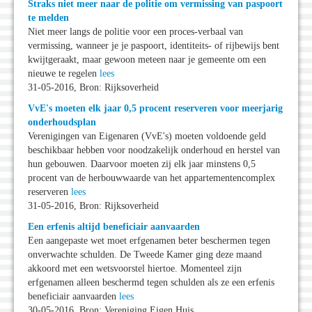
Straks niet meer naar de politie om vermissing van paspoort
te melden
Niet meer langs de politie voor een proces-verbaal van
vermissing, wanneer je je paspoort, identiteits- of rijbewijs bent
kwijtgeraakt, maar gewoon meteen naar je gemeente om een
nieuwe te regelen
lees
31-05-2016, Bron: Rijksoverheid
VvE's moeten elk jaar 0,5 procent reserveren voor meerjarig
onderhoudsplan
Verenigingen van Eigenaren (VvE's) moeten voldoende geld
beschikbaar hebben voor noodzakelijk onderhoud en herstel van
hun gebouwen. Daarvoor moeten zij elk jaar minstens 0,5
procent van de herbouwwaarde van het appartementencomplex
reserveren
lees
31-05-2016, Bron: Rijksoverheid
Een erfenis altijd beneficiair aanvaarden
Een aangepaste wet moet erfgenamen beter beschermen tegen
onverwachte schulden. De Tweede Kamer ging deze maand
akkoord met een wetsvoorstel hiertoe. Momenteel zijn
erfgenamen alleen beschermd tegen schulden als ze een erfenis
beneficiair aanvaarden
lees
30-05-2016, Bron: Vereniging Eigen Huis