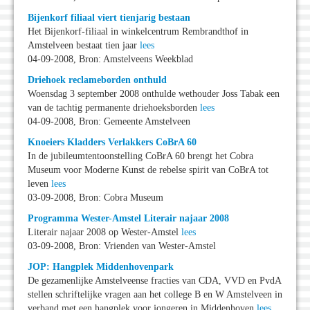
Bijenkorf filiaal viert tienjarig bestaan
Het Bijenkorf-filiaal in winkelcentrum Rembrandthof in
Amstelveen bestaat tien jaar
lees
04-09-2008, Bron: Amstelveens Weekblad
Driehoek reclameborden onthuld
Woensdag 3 september 2008 onthulde wethouder Joss Tabak een
van de tachtig permanente driehoeksborden
lees
04-09-2008, Bron: Gemeente Amstelveen
Knoeiers Kladders Verlakkers CoBrA 60
In de jubileumtentoonstelling CoBrA 60 brengt het Cobra
Museum voor Moderne Kunst de rebelse spirit van CoBrA tot
leven
lees
03-09-2008, Bron: Cobra Museum
Programma Wester-Amstel Literair najaar 2008
Literair najaar 2008 op Wester-Amstel
lees
03-09-2008, Bron: Vrienden van Wester-Amstel
JOP: Hangplek Middenhovenpark
De gezamenlijke Amstelveense fracties van CDA, VVD en PvdA
stellen schriftelijke vragen aan het college B en W Amstelveen in
verband met een hangplek voor jongeren in Middenhoven
lees