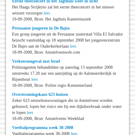
Eerste theeconcert in het Jagthuis weer in zicht
Het Haags Strijktrio zal het eerste theeconcert in het nieuwe
seizoen verzorgen
lees
19-09-2008, Bron: Het Jagthuis Kamermuziek
Peruaanse jongeren in De Bajes
Een groep jongeren uit de Peruaanse zusterstad Villa El Salvador
bezocht vanmiddag op 18 september 2008 het jongerencentrum
De Bajes aan de Ouderkerkerlaan
lees
18-09-2008, Bron: Amstelveenweb.com
Verkeersongeval met letsel
Politieagenten behandelden op zaterdag 13 september 2008
omstreeks 17.20 uur een aanrijding op de Aalsmeerderdijk in
Rijsenhout
lees
18-09-2008, Bron: Politie regio Kennemerland
Overstromingskans 623 huizen
Zeker 623 nieuwbouwwoningen die in Amstelveen worden
gebouwd, lopen het risico om bij een dijkdoorbraak onder water
te lopen
lees
18-09-2008, Bron: Amstelveens Weekblad
Voetbalprogramma week 38-2008
Voetbalprogramma week 38-2008
lees