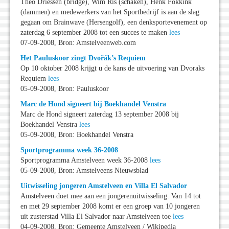
Theo Driessen (bridge), Wim Ris (schaken), Henk Fokkink
(dammen) en medewerkers van het Sportbedrijf is aan de slag
gegaan om Brainwave (Hersengolf), een denksportevenement op
zaterdag 6 september 2008 tot een succes te maken
lees
07-09-2008, Bron: Amstelveenweb.com
Het Pauluskoor zingt Dvořák’s Requiem
Op 10 oktober 2008 krijgt u de kans de uitvoering van Dvoraks
Requiem
lees
05-09-2008, Bron: Pauluskoor
Marc de Hond signeert bij Boekhandel Venstra
Marc de Hond signeert zaterdag 13 september 2008 bij
Boekhandel Venstra
lees
05-09-2008, Bron: Boekhandel Venstra
Sportprogramma week 36-2008
Sportprogramma Amstelveen week 36-2008
lees
05-09-2008, Bron: Amstelveens Nieuwsblad
Uitwisseling jongeren Amstelveen en Villa El Salvador
Amstelveen doet mee aan een jongerenuitwisseling. Van 14 tot
en met 29 september 2008 komt er een groep van 10 jongeren
uit zusterstad Villa El Salvador naar Amstelveen toe
lees
04-09-2008, Bron: Gemeente Amstelveen / Wikipedia