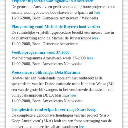
Erfpacht bij sociale woningbouw in Amstelveen
De gemeente Amstelveen geeft voortaan bij bouwprojecten voor
sociale woningbouw de bouwkavels in erfpacht uit
lees
11-09-2008, Bron: Gemeente Amstelveen / Wikipedia
Planvorming rond Michiel de Ruyterschool vordert
De ruimtelijke vrijstellingsprocedure bereikt een nieuwe fase in
de planvorming rond de Michiel de Ruyterschool
lees
11-09-2008, Bron: Gemeente Amstelveen
Voetbalprogramma week 37-2008
Voetbalprogramma Amstelveen week 37-2008
lees
11-09-2008, Bron: Amstelveens Nieuwsblad
Weisz nieuwe blikvanger Dela Martinus
Hoewel het aan Nederlands toptalent niet ontbreekt is de
spelverdeler van het Duitse nationale team Kathleen Weisz (24)
een van de grote blikvangers in het vernieuwde damesteam van
volleybalkampioen DELA Martinus
lees
11-09-2008, Bron: Amstelveens Nieuwsblad
Complexiteit rond erfpacht vertraagt Start Koop
De complexe eigendomsverhoudingen van het project 'Start-
Koop Amstelveen' (SKA) leidt tot een forse vertraging van de
oplevering van deze betaalbare woningen
lees