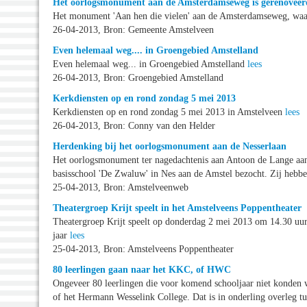
Het oorlogsmonument aan de Amsterdamseweg is gerenoveer
Het monument 'Aan hen die vielen' aan de Amsterdamseweg, waa
26-04-2013, Bron: Gemeente Amstelveen
Even helemaal weg.... in Groengebied Amstelland
Even helemaal weg... in Groengebied Amstelland
lees
26-04-2013, Bron: Groengebied Amstelland
Kerkdiensten op en rond zondag 5 mei 2013
Kerkdiensten op en rond zondag 5 mei 2013 in Amstelveen
lees
26-04-2013, Bron: Conny van den Helder
Herdenking bij het oorlogsmonument aan de Nesserlaan
Het oorlogsmonument ter nagedachtenis aan Antoon de Lange aan 
basisschool 'De Zwaluw' in Nes aan de Amstel bezocht. Zij hebb
25-04-2013, Bron: Amstelveenweb
Theatergroep Krijt speelt in het Amstelveens Poppentheater
Theatergroep Krijt speelt op donderdag 2 mei 2013 om 14.30 uur
jaar
lees
25-04-2013, Bron: Amstelveens Poppentheater
80 leerlingen gaan naar het KKC, of HWC
Ongeveer 80 leerlingen die voor komend schooljaar niet konden w
of het Hermann Wesselink College. Dat is in onderling overleg t