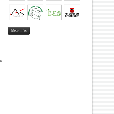
Meer links
um