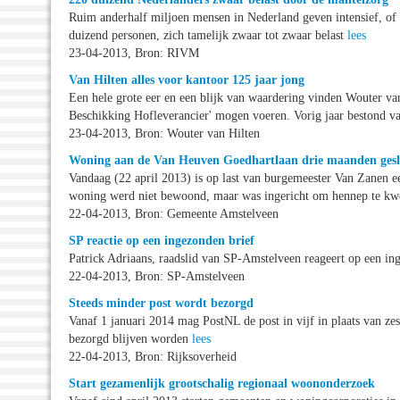
Ruim anderhalf miljoen mensen in Nederland geven intensief, of 
duizend personen, zich tamelijk zwaar tot zwaar belast
lees
23-04-2013, Bron: RIVM
Van Hilten alles voor kantoor 125 jaar jong
Een hele grote eer en een blijk van waardering vinden Wouter van 
Beschikking Hofleverancier' mogen voeren. Vorig jaar bestond v
23-04-2013, Bron: Wouter van Hilten
Woning aan de Van Heuven Goedhartlaan drie maanden gesl
Vandaag (22 april 2013) is op last van burgemeester Van Zanen
woning werd niet bewoond, maar was ingericht om hennep te k
22-04-2013, Bron: Gemeente Amstelveen
SP reactie op een ingezonden brief
Patrick Adriaans, raadslid van SP-Amstelveen reageert op een i
22-04-2013, Bron: SP-Amstelveen
Steeds minder post wordt bezorgd
Vanaf 1 januari 2014 mag PostNL de post in vijf in plaats van 
bezorgd blijven worden
lees
22-04-2013, Bron: Rijksoverheid
Start gezamenlijk grootschalig regionaal woononderzoek