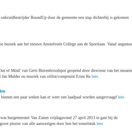
n onkruidbestrijder RoundUp door de gemeente een stap dichterbij is gekomen
n bezoek aan het nieuwe Amstelveen College aan de Sportlaan. Vanaf augustus
 Out of Mind' van Gerti Bierenbroodspot geopend door directeur van het muse
d Jan Mulder en muziek van cellist/componist Ernst Re
lees
den
n: binnen een paar weken kan er weer een laadpaal worden aangevraagd
lees
 was burgemeester Van Zanen vrijdagavond 27 april 2013 te gast bij de
 groot plezier van alle aanwezigen door hen het toneelstuk
lees