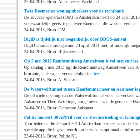
25-04-2013, Bron: Amstelveens Weekblad
Twee Roemeense woninginbrekers voor de rechtbank
De advocaat-generaal (OM) in Amsterdam heeft op 24 april 2013 
voorwaardelijk geeist tegen twee Roemenen die worden verdacht
24-04-2013, Bron: OM
DigiD is tijdelijk niet toegankelijk door DDOS-aanval
DigiD is sinds dinsdagavond 23 april 2014 niet, of moeilijk t
24-04-2013, Bron: Rijksoverheid
Op 5 mei 2013 Rembrandtweg Amstelveen is vol met curiosa
Op zondag 5 mei 2013 ligt de Rembrandtweg Amstelveen van 10 to
brocante, curiosa, en verzamelobjecten
lees
24-04-2013, Bron: A. Siedsma
De Waterwolftunnel tussen Haarlemmermeer en Aalsmeer is
De officiele opening van de Waterwolftunnel voor het verkeer 
Aalsmeer en Theo Weterings, burgemeester van de gemeente Haa
24-04-2013, Bron: Gemeente Aalsmeer
Politie lanceert 30 APPril voor de Troonswisseling en Konin
Voor iedereen die 30 april 2013 Amsterdam bezoekt voor de Troo
speciale app die ingezet wordt om bezoekers optimaal te inform
23-04-2013, Bron: Politie NL