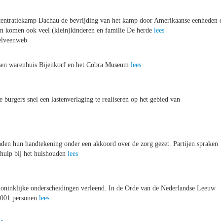
centratiekamp Dachau de bevrijding van het kamp door Amerikaanse eenheden 
ijn komen ook veel (klein)kinderen en familie De herde
lees
elveenweb
ssen warenhuis Bijenkorf en het Cobra Museum
lees
urgers snel een lastenverlaging te realiseren op het gebied van
nden hun handtekening onder een akkoord over de zorg gezet. Partijen spraken
 hulp bij het huishouden
lees
 Koninklijke onderscheidingen verleend. In de Orde van de Nederlandse Leeuw
3.001 personen
lees