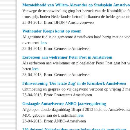
Mozaïekbeeld van Willem-Alexander op Stadsplein Amstelve
Vanwege de troonwisseling ging het bezoek van de Koninklijke fa
troostprijs boden Nederlandse betonfabrikanten de beide gemeent
23-04-2013, Bron: BFBN / Amstelveenweb
Wethouder Koops komt op stoom
Al geruime tijd is de gemeente Amstelveen hard bezig met de voo
overneemt
lees
23-04-2013, Bron: Gemeente Amstelveen
Eerbetoon aan wielrenner Peter Post in Amstelveen
Als eerbetoon aan wielrenner en ploegleider Peter Post gaat het 
heten
lees
23-04-2013, Bron: Gemeente Amstelveen
Filmvertoning 'Der letzte Zug' in de Kruiskerk Amstelveen
Ontmoeting en gesprek op vrijdagavond vertoont op vrijdag 3 me
23-04-2013, Bron: Protestants Amstelveen
Geslaagde Amstelveense ANBO jaarvergadering
Afgelopen donderdagmiddag 18 april 2013 hield de Amstelveens
MOC gebouw aan de Lindenlaan
lees
23-04-2013, Bron: ANBO-Amstelveen
220 duizend Nederlanders zwaar belast door de mantelzorg