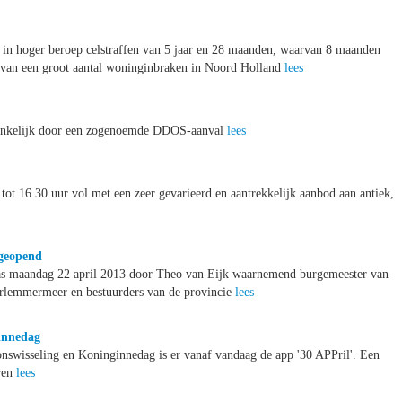
in hoger beroep celstraffen van 5 jaar en 28 maanden, waarvan 8 maanden
 van een groot aantal woninginbraken in Noord Holland
lees
oegankelijk door een zogenoemde DDOS-aanval
lees
t 16.30 uur vol met een zeer gevarieerd en aantrekkelijk aanbod aan antiek,
 geopend
was maandag 22 april 2013 door Theo van Eijk waarnemend burgemeester van
rlemmermeer en bestuurders van de provincie
lees
ginnedag
nswisseling en Koninginnedag is er vanaf vandaag de app '30 APPril'. Een
eren
lees