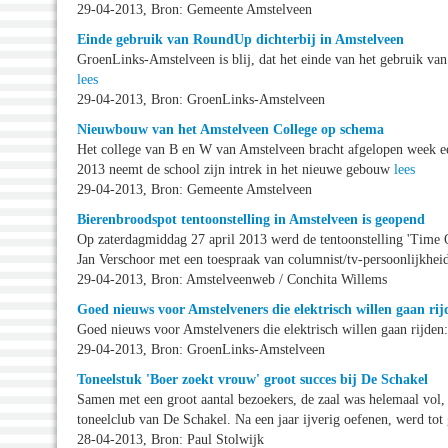
29-04-2013, Bron: Gemeente Amstelveen
Einde gebruik van RoundUp dichterbij in Amstelveen
GroenLinks-Amstelveen is blij, dat het einde van het gebruik va
lees
29-04-2013, Bron: GroenLinks-Amstelveen
Nieuwbouw van het Amstelveen College op schema
Het college van B en W van Amstelveen bracht afgelopen week ee
2013 neemt de school zijn intrek in het nieuwe gebouw
lees
29-04-2013, Bron: Gemeente Amstelveen
Bierenbroodspot tentoonstelling in Amstelveen is geopend
Op zaterdagmiddag 27 april 2013 werd de tentoonstelling 'Time
Jan Verschoor met een toespraak van columnist/tv-persoonlijkhei
29-04-2013, Bron: Amstelveenweb / Conchita Willems
Goed nieuws voor Amstelveners die elektrisch willen gaan rij
Goed nieuws voor Amstelveners die elektrisch willen gaan rijde
29-04-2013, Bron: GroenLinks-Amstelveen
Toneelstuk 'Boer zoekt vrouw' groot succes bij De Schakel
Samen met een groot aantal bezoekers, de zaal was helemaal vol,
toneelclub van De Schakel. Na een jaar ijverig oefenen, werd tot
28-04-2013, Bron: Paul Stolwijk