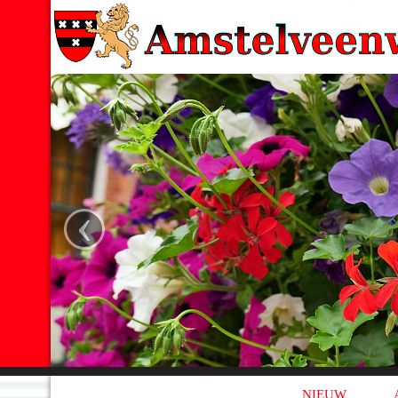
‹
NIEUW