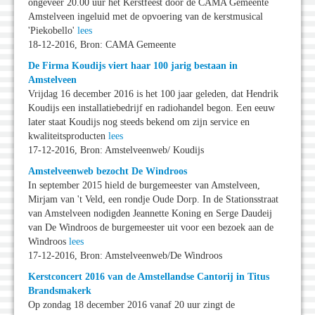
ongeveer 20.00 uur het Kerstfeest door de CAMA Gemeente
Amstelveen ingeluid met de opvoering van de kerstmusical
'Piekobello'
lees
18-12-2016, Bron: CAMA Gemeente
De Firma Koudijs viert haar 100 jarig bestaan in
Amstelveen
Vrijdag 16 december 2016 is het 100 jaar geleden, dat Hendrik
Koudijs een installatiebedrijf en radiohandel begon. Een eeuw
later staat Koudijs nog steeds bekend om zijn service en
kwaliteitsproducten
lees
17-12-2016, Bron: Amstelveenweb/ Koudijs
Amstelveenweb bezocht De Windroos
In september 2015 hield de burgemeester van Amstelveen,
Mirjam van 't Veld, een rondje Oude Dorp. In de Stationsstraat
van Amstelveen nodigden Jeannette Koning en Serge Daudeij
van De Windroos de burgemeester uit voor een bezoek aan de
Windroos
lees
17-12-2016, Bron: Amstelveenweb/De Windroos
Kerstconcert 2016 van de Amstellandse Cantorij in Titus
Brandsmakerk
Op zondag 18 december 2016 vanaf 20 uur zingt de