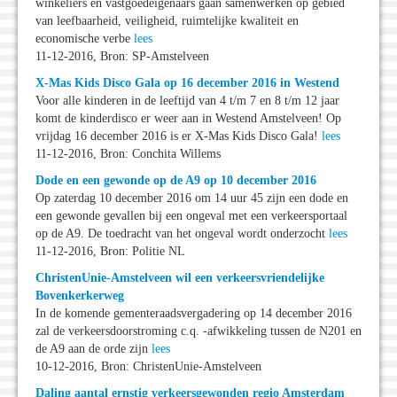
winkeliers en vastgoedeigenaars gaan samenwerken op gebied
van leefbaarheid, veiligheid, ruimtelijke kwaliteit en
economische verbe
lees
11-12-2016, Bron: SP-Amstelveen
X-Mas Kids Disco Gala op 16 december 2016 in Westend
Voor alle kinderen in de leeftijd van 4 t/m 7 en 8 t/m 12 jaar
komt de kinderdisco er weer aan in Westend Amstelveen! Op
vrijdag 16 december 2016 is er X-Mas Kids Disco Gala!
lees
11-12-2016, Bron: Conchita Willems
Dode en een gewonde op de A9 op 10 december 2016
Op zaterdag 10 december 2016 om 14 uur 45 zijn een dode en
een gewonde gevallen bij een ongeval met een verkeersportaal
op de A9. De toedracht van het ongeval wordt onderzocht
lees
11-12-2016, Bron: Politie NL
ChristenUnie-Amstelveen wil een verkeersvriendelijke
Bovenkerkerweg
In de komende gementeraadsvergadering op 14 december 2016
zal de verkeersdoorstroming c.q. -afwikkeling tussen de N201 en
de A9 aan de orde zijn
lees
10-12-2016, Bron: ChristenUnie-Amstelveen
Daling aantal ernstig verkeersgewonden regio Amsterdam