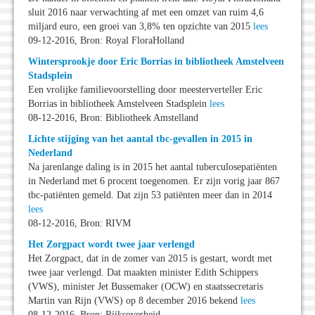
sluit 2016 naar verwachting af met een omzet van ruim 4,6
miljard euro, een groei van 3,8% ten opzichte van 2015
lees
09-12-2016, Bron: Royal FloraHolland
Wintersprookje door Eric Borrias in bibliotheek Amstelveen
Stadsplein
Een vrolijke familievoorstelling door meesterverteller Eric
Borrias in bibliotheek Amstelveen Stadsplein
lees
08-12-2016, Bron: Bibliotheek Amstelland
Lichte stijging van het aantal tbc-gevallen in 2015 in
Nederland
Na jarenlange daling is in 2015 het aantal tuberculosepatiënten
in Nederland met 6 procent toegenomen. Er zijn vorig jaar 867
tbc-patiënten gemeld. Dat zijn 53 patiënten meer dan in 2014
lees
08-12-2016, Bron: RIVM
Het Zorgpact wordt twee jaar verlengd
Het Zorgpact, dat in de zomer van 2015 is gestart, wordt met
twee jaar verlengd. Dat maakten minister Edith Schippers
(VWS), minister Jet Bussemaker (OCW) en staatssecretaris
Martin van Rijn (VWS) op 8 december 2016 bekend
lees
08-12-2016, Bron: Rijksoverheid