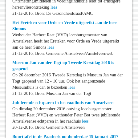
Ontsmettingsmiddelen in voedingsindustrie leidt tot ernstigere
hersenvliesontsteking
lees
21-12-2016, Bron: De Gezondheidsraad/AMC
Het Ereteken voor Orde en Vrede uitgereikt aan de heer
Simons
Wethouder Herbert Raat (VVD) locoburgemeester van
Amstelveen heeft het Ereteken voor Orde en Vrede uitgereikt
aan de heer Simons
lees
21-12-2016, Bron: Gemeente Amstelveen/Amstelveenweb
Museum Jan van der Togt op Tweede Kerstdag 2016 is
geopend
Op 26 december 2016 Tweede Kerstdag is Museum Jan van der
Togt geopend van 12 - 16 uur. Ook het aangrenzende
Museumhuis is dan te bezoeken
lees
21-12-2016, Bron: Museum Jan van der Togt
Jubilerende echtparen in het raadhuis van Amstelveen
Op dinsdag 20 december 2016 ontving locoburgemeester
Herbert Raat (VVD) en wethouder Peter Bot twee jubilerende
Amstelveense echtparen in het raadhuis
lees
20-12-2016, Bron: Gemeente Amstelveen
Buurttafel in de Paaskerk op donderdag 19 januari 2017