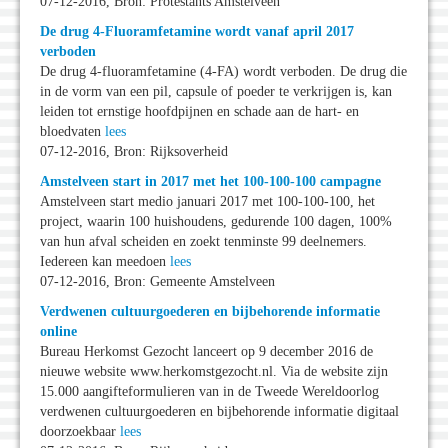
07-12-2016, Bron: Protestants Amstelveen
De drug 4-Fluoramfetamine wordt vanaf april 2017
verboden
De drug 4-fluoramfetamine (4-FA) wordt verboden. De drug die
in de vorm van een pil, capsule of poeder te verkrijgen is, kan
leiden tot ernstige hoofdpijnen en schade aan de hart- en
bloedvaten
lees
07-12-2016, Bron: Rijksoverheid
Amstelveen start in 2017 met het 100-100-100 campagne
Amstelveen start medio januari 2017 met 100-100-100, het
project, waarin 100 huishoudens, gedurende 100 dagen, 100%
van hun afval scheiden en zoekt tenminste 99 deelnemers.
Iedereen kan meedoen
lees
07-12-2016, Bron: Gemeente Amstelveen
Verdwenen cultuurgoederen en bijbehorende informatie
online
Bureau Herkomst Gezocht lanceert op 9 december 2016 de
nieuwe website www.herkomstgezocht.nl. Via de website zijn
15.000 aangifteformulieren van in de Tweede Wereldoorlog
verdwenen cultuurgoederen en bijbehorende informatie digitaal
doorzoekbaar
lees