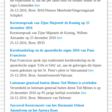
het experiment is, dat het per saldo leidt tot minder hinder in de
regio Leimuiden
lees
26-12-2016, Bron: BAS/Nieuwe Meerbode/Omgevingsraad
Schiphol
Kersttoespraak van Zijne Majesteit de Koning op 25
december 2016
Kersttoespraak van Zijne Majesteit de Koning, Willem-
Alexander op 25 december 2016
lees
25-12-2016, Bron: RVD
Kerstboodschap en de apostolische zegen 2016 van Paus
Franciscus
Paus Franciscus sprak zijn traditionele kerstboodschap en de
apostolische zegen 'Urbi et Orbi' uit, aan de gelovigen die bijeen
waren gekomen op het St. Peter's plein in Vaticaanstad
lees
25-12-2016, Bron: Amstelveenweb/Vaticaan
Luitenant-generaal buiten dienst Ted Meines is overleden
Verzetsheld en luitenant-generaal buiten dienst Ted Meines is op
24 december 2016 op 95-jarige leeftijd overleden
lees
24-12-2016, Bron: Ministerie van Defensie
Succesvol Kerstconcert van het Harmonie Orkest
Amstelveen en het Aurora Koor