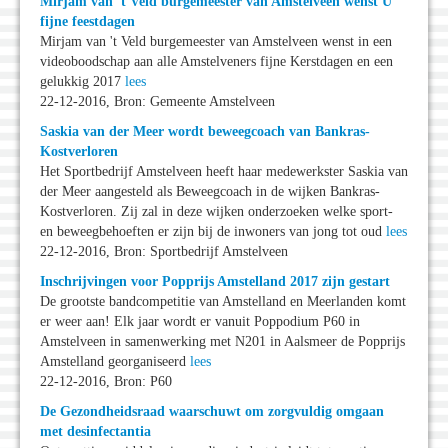
Mirjam van 't Veld burgemeester van Amstelveen wenst U
fijne feestdagen
Mirjam van 't Veld burgemeester van Amstelveen wenst in een
videoboodschap aan alle Amstelveners fijne Kerstdagen en een
gelukkig 2017
lees
22-12-2016, Bron: Gemeente Amstelveen
Saskia van der Meer wordt beweegcoach van Bankras-
Kostverloren
Het Sportbedrijf Amstelveen heeft haar medewerkster Saskia van
der Meer aangesteld als Beweegcoach in de wijken Bankras-
Kostverloren. Zij zal in deze wijken onderzoeken welke sport-
en beweegbehoeften er zijn bij de inwoners van jong tot oud
lees
22-12-2016, Bron: Sportbedrijf Amstelveen
Inschrijvingen voor Popprijs Amstelland 2017 zijn gestart
De grootste bandcompetitie van Amstelland en Meerlanden komt
er weer aan! Elk jaar wordt er vanuit Poppodium P60 in
Amstelveen in samenwerking met N201 in Aalsmeer de Popprijs
Amstelland georganiseerd
lees
22-12-2016, Bron: P60
De Gezondheidsraad waarschuwt om zorgvuldig omgaan
met desinfectantia