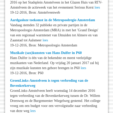
2016 op het Stadsplein Amstelveen in het Glazen Huis van RTV-
Amstelveen de actieweek van het evenement Serious Kerst
lees
19-12-2016, Bron: Amstelveenweb
Aardgasloze toekomst in de Metropoolregio Amsterdam
Vandaag stemden 32 publieke en private partijen in de
Metropoolregio Amsterdam (MRA) in met het 'Grand Design'
van een regionaal warmtenet van IJmuiden tot Almere en van
Zaanstad tot Aalsmeer
lees
19-12-2016, Bron: Metropoolregio Amsterdam
Muzikale (sax)kunsten van Hans Dulfer in P60
Hans Dulfer is één van de bekendste en meest veelzijdige
muzikanten van Nederland. Op vrijdag 20 januari 2017 zal hij
zijn muzikale kunsten ten gehore brengen in P60
lees
19-12-2016, Bron: P60
GroenLinks-Amstelveen is tegen verbreding van de
Bovenkerkerweg
GroenLinks-Amstelveen heeft woensdag 14 december 2016
tegen verbreding van de Bovenkerkerweg tussen de Dr. Willem
Dreesweg en de Burgemeester Wiegelweg gestemd. Het college
vroeg om een budget voor een vervolgstudie naar verbreding
van deze weg
lees