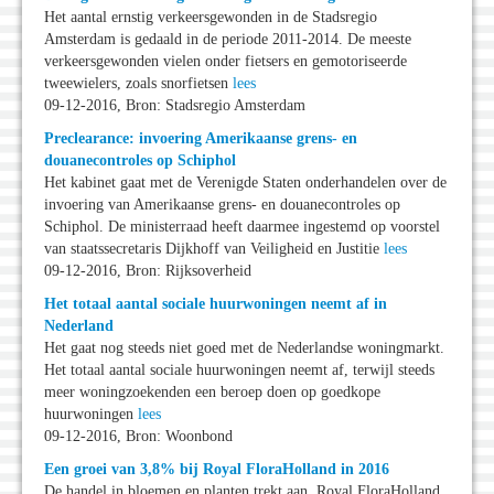
Het aantal ernstig verkeersgewonden in de Stadsregio
Amsterdam is gedaald in de periode 2011-2014. De meeste
verkeersgewonden vielen onder fietsers en gemotoriseerde
tweewielers, zoals snorfietsen
lees
09-12-2016, Bron: Stadsregio Amsterdam
Preclearance: invoering Amerikaanse grens- en
douanecontroles op Schiphol
Het kabinet gaat met de Verenigde Staten onderhandelen over de
invoering van Amerikaanse grens- en douanecontroles op
Schiphol. De ministerraad heeft daarmee ingestemd op voorstel
van staatssecretaris Dijkhoff van Veiligheid en Justitie
lees
09-12-2016, Bron: Rijksoverheid
Het totaal aantal sociale huurwoningen neemt af in
Nederland
Het gaat nog steeds niet goed met de Nederlandse woningmarkt.
Het totaal aantal sociale huurwoningen neemt af, terwijl steeds
meer woningzoekenden een beroep doen op goedkope
huurwoningen
lees
09-12-2016, Bron: Woonbond
Een groei van 3,8% bij Royal FloraHolland in 2016
De handel in bloemen en planten trekt aan. Royal FloraHolland