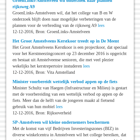
GroenLinks-Amstelveen wil onderzoek naar plannen
rijksweg A9
GroenLinks-Amstelveen wil, dat het college van B en W
onderzoek blijft doen naar mogelijke verbeteringen van de
plannen voor de verbreding van de rijksweg A9
lees
12-12-2016, Bron: GroenLinks-Amstelveen
Het Groot Amstelveens Kerstkoor treedt op in De Meent
Het Groot Amstelveens Kerstkoor is een projectkoor, dat speciaal
voor het Kerstmeezingconcert op 23 december 2016 is opgericht
en bestaat uit Amstelveense senioren, die met veel plezier
wekelijks het kerstrepertoire instuderen
lees
12-12-2016, Bron: Vita Amstelland
Minister voorbereidt wettelijk verbod appen op de fiets
Minister Schultz van Haegen (Infrastructuur en Milieu) is gestart
met de voorbereiding van een wettelijk verbod op appen op de
fiets. Meer dan de helft van de jongeren maakt al fietsend
gebruik van hun mobiel
lees
12-12-2016, Bron: Rijksoverheid
SP-Amstelveen wil kleine ondernemers beschermen
Met de komst van vijf Bedrijven Investeringszones (BIZ) in
diverse winkelcentra in Amstelveen wil het college bereiken, dat