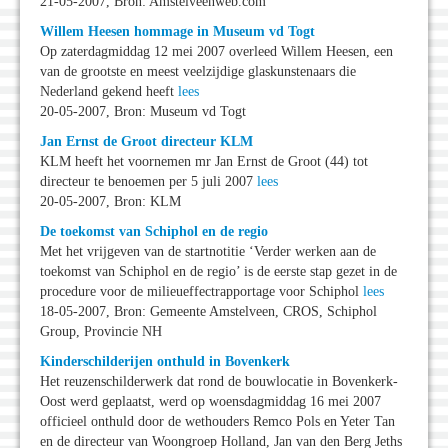
21-05-2007, Bron: Amstelveenweb.com
Willem Heesen hommage in Museum vd Togt
Op zaterdagmiddag 12 mei 2007 overleed Willem Heesen, een
van de grootste en meest veelzijdige glaskunstenaars die
Nederland gekend heeft
lees
20-05-2007, Bron: Museum vd Togt
Jan Ernst de Groot directeur KLM
KLM heeft het voornemen mr Jan Ernst de Groot (44) tot
directeur te benoemen per 5 juli 2007
lees
20-05-2007, Bron: KLM
De toekomst van Schiphol en de regio
Met het vrijgeven van de startnotitie ‘Verder werken aan de
toekomst van Schiphol en de regio’ is de eerste stap gezet in de
procedure voor de milieueffectrapportage voor Schiphol
lees
18-05-2007, Bron: Gemeente Amstelveen, CROS, Schiphol
Group, Provincie NH
Kinderschilderijen onthuld in Bovenkerk
Het reuzenschilderwerk dat rond de bouwlocatie in Bovenkerk-
Oost werd geplaatst, werd op woensdagmiddag 16 mei 2007
officieel onthuld door de wethouders Remco Pols en Yeter Tan
en de directeur van Woongroep Holland, Jan van den Berg Jeths