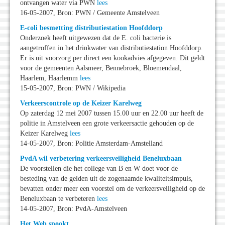
ontvangen water via PWN
lees
16-05-2007, Bron: PWN / Gemeente Amstelveen
E-coli besmetting distributiestation Hoofddorp
Onderzoek heeft uitgewezen dat de E. coli bacterie is
aangetroffen in het drinkwater van distributiestation Hoofddorp.
Er is uit voorzorg per direct een kookadvies afgegeven. Dit geldt
voor de gemeenten Aalsmeer, Bennebroek, Bloemendaal,
Haarlem, Haarlemm
lees
15-05-2007, Bron: PWN / Wikipedia
Verkeerscontrole op de Keizer Karelweg
Op zaterdag 12 mei 2007 tussen 15.00 uur en 22.00 uur heeft de
politie in Amstelveen een grote verkeersactie gehouden op de
Keizer Karelweg
lees
14-05-2007, Bron: Politie Amsterdam-Amstelland
PvdA wil verbetering verkeersveiligheid Beneluxbaan
De voorstellen die het college van B en W doet voor de
besteding van de gelden uit de zogenaamde kwaliteitsimpuls,
bevatten onder meer een voorstel om de verkeersveiligheid op de
Beneluxbaan te verbeteren
lees
14-05-2007, Bron: PvdA-Amstelveen
Het Web spookt