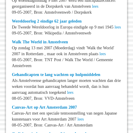
Op woensdagmiddag 9 mei 2007 werd een lunchpauzeconcert
georganiseerd in de Dorpskerk van Amstelveen
lees
09-05-2007, Bron: Amstelveenweb / Dorpskerk
Wereldoorlog 2 eindige 62 jaar geleden
De Tweede Wereldoorlog in Europa eindigde op 9 mei 1945
lees
09-05-2007, Bron: Wikipedia / Amstelveenweb
Walk The World in Amstelveen
Op zondag 13 mei 2007 (Moederdag) vindt 'Walk the World'
2007 in Rotterdam , maar ook in Amstelveen plaats
lees
08-05-2007, Bron: TNT Post / Walk The World / Gemeente
Amstelveen
Gehandicapten te lang wachten op hulpmiddelen
Als Amstelveense gehandicapten langer moeten wachten dan drie
weken voordat hun aanvraag behandeld wordt, dan is hun
aanvraag automatisch toegekend
lees
08-05-2007, Bron: VVD-Amstelveen
Canvas-Art op Art Amsterdam 2007
Canvas-Art met een speciale tentoonstelling van negen Japanse
kunstenaars voor Art Amsterdam 2007
lees
08-05-2007, Bron: Canvas-Art / Art Amsterdam