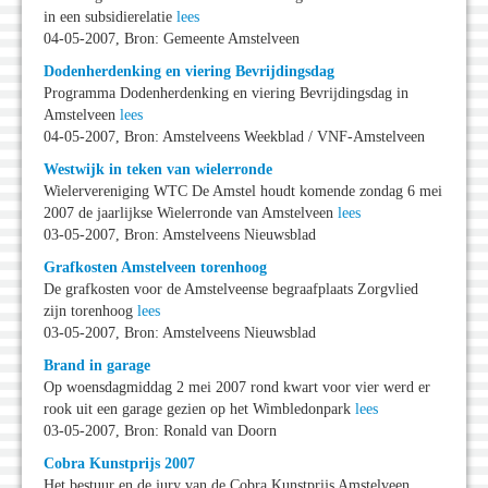
in een subsidierelatie
lees
04-05-2007, Bron: Gemeente Amstelveen
Dodenherdenking en viering Bevrijdingsdag
Programma Dodenherdenking en viering Bevrijdingsdag in
Amstelveen
lees
04-05-2007, Bron: Amstelveens Weekblad / VNF-Amstelveen
Westwijk in teken van wielerronde
Wielervereniging WTC De Amstel houdt komende zondag 6 mei
2007 de jaarlijkse Wielerronde van Amstelveen
lees
03-05-2007, Bron: Amstelveens Nieuwsblad
Grafkosten Amstelveen torenhoog
De grafkosten voor de Amstelveense begraafplaats Zorgvlied
zijn torenhoog
lees
03-05-2007, Bron: Amstelveens Nieuwsblad
Brand in garage
Op woensdagmiddag 2 mei 2007 rond kwart voor vier werd er
rook uit een garage gezien op het Wimbledonpark
lees
03-05-2007, Bron: Ronald van Doorn
Cobra Kunstprijs 2007
Het bestuur en de jury van de Cobra Kunstprijs Amstelveen