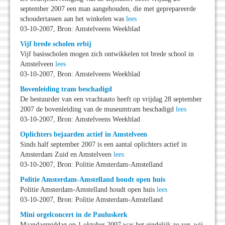
september 2007 een man aangehouden, die met geprepareerde
schoudertassen aan het winkelen was
lees
03-10-2007, Bron: Amstelveens Weekblad
Vijf brede scholen erbij
Vijf basisscholen mogen zich ontwikkelen tot brede school in
Amstelveen
lees
03-10-2007, Bron: Amstelveens Weekblad
Bovenleiding tram beschadigd
De bestuurder van een vrachtauto heeft op vrijdag 28 september
2007 de bovenleiding van de museumtram beschadigd
lees
03-10-2007, Bron: Amstelveens Weekblad
Oplichters bejaarden actief in Amstelveen
Sinds half september 2007 is een aantal oplichters actief in
Amsterdam Zuid en Amstelveen
lees
03-10-2007, Bron: Politie Amsterdam-Amstelland
Politie Amsterdam-Amstelland houdt open huis
Politie Amsterdam-Amstelland houdt open huis
lees
03-10-2007, Bron: Politie Amsterdam-Amstelland
Mini orgelconcert in de Pauluskerk
Maandagmiddag op 1 oktober 2007 was het eindelijk zo ver, wij