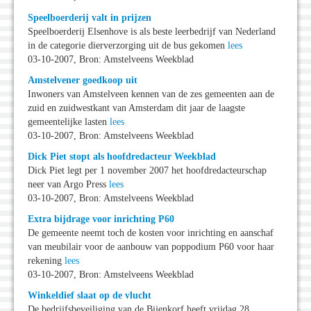
Speelboerderij valt in prijzen
Speelboerderij Elsenhove is als beste leerbedrijf van Nederland
in de categorie dierverzorging uit de bus gekomen
lees
03-10-2007, Bron: Amstelveens Weekblad
Amstelvener goedkoop uit
Inwoners van Amstelveen kennen van de zes gemeenten aan de
zuid en zuidwestkant van Amsterdam dit jaar de laagste
gemeentelijke lasten
lees
03-10-2007, Bron: Amstelveens Weekblad
Dick Piet stopt als hoofdredacteur Weekblad
Dick Piet legt per 1 november 2007 het hoofdredacteurschap
neer van Argo Press
lees
03-10-2007, Bron: Amstelveens Weekblad
Extra bijdrage voor inrichting P60
De gemeente neemt toch de kosten voor inrichting en aanschaf
van meubilair voor de aanbouw van poppodium P60 voor haar
rekening
lees
03-10-2007, Bron: Amstelveens Weekblad
Winkeldief slaat op de vlucht
De bedrijfsbeveiliging van de Bijenkorf heeft vrijdag 28