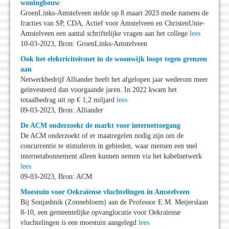
woningbouw
GroenLinks-Amstelveen stelde op 8 maart 2023 mede namens de
fracties van SP, CDA, Actief voor Amstelveen en ChristenUnie-
Amstelveen een aantal schriftelijke vragen aan het college
lees
10-03-2023, Bron: GroenLinks-Amstelveen
Ook het elektriciteitsnet in de woonwijk loopt tegen grenzen
aan
Netwerkbedrijf Alliander heeft het afgelopen jaar wederom meer
geïnvesteerd dan voorgaande jaren. In 2022 kwam het
totaalbedrag uit op € 1,2 miljard
lees
09-03-2023, Bron: Alliander
De ACM onderzoekt de markt voor internettoegang
De ACM onderzoekt of er maatregelen nodig zijn om de
concurrentie te stimuleren in gebieden, waar mensen een snel
internetabonnement alleen kunnen nemen via het kabelnetwerk
lees
09-03-2023, Bron: ACM
Moestuin voor Oekraïense vluchtelingen in Amstelveen
Bij Sonjashnik (Zonnebloem) aan de Professor E.M. Meijerslaan
8-10, een gemeentelijke opvanglocatie voor Oekraïense
vluchtelingen is een moestuin aangelegd
lees