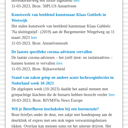
Bovenkerkerweg een motie ingediend
lees
11-03-2023, Bron: 50PLUS Amstelveen
Kunstwerk van beeldend kunstenaar Klaas Gubbels in
Westwijk
Het stalen kunstwerk van beeldend kunstenaar Klaas Gubbels:
'Na sluitingstijd'- (2019) aan de Burgemeester Wiegelweg op 11
maart 2023
lees
11-03-2023, Bron: Amstelveenweb
De laatste specifieke corona-adviezen vervallen
De laatste corona-adviezen – het (zelf-)test- en isolatieadvies –
kunnen komen te vervallen
lees
11-03-2023, Bron: Rijksoverheid
Stand van zaken griep en andere acute luchtweginfecties in
Nederland week 10-2023
De afgelopen week (10-2023) daalde het aantal mensen met
griepachtige klachten die de huisarts hebben bezocht verder
lees
10-03-2023, Bron: RIVM/Flu News Europe
Wil je BeterBuren inschakelen bij een burenruzie?
Boze briefjes onder de deur, een zakje met hondenpoep aan de
deurklink of expres met een stok tegen verwarmingsbuizen
tikken. Overlast kan mensen soms tot het uiterste drijven. Het