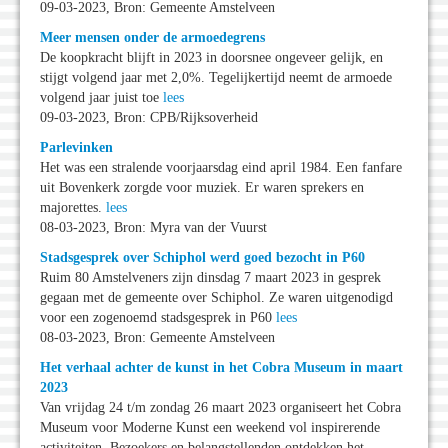
09-03-2023, Bron: Gemeente Amstelveen
Meer mensen onder de armoedegrens
De koopkracht blijft in 2023 in doorsnee ongeveer gelijk, en
stijgt volgend jaar met 2,0%. Tegelijkertijd neemt de armoede
volgend jaar juist toe
lees
09-03-2023, Bron: CPB/Rijksoverheid
Parlevinken
Het was een stralende voorjaarsdag eind april 1984. Een fanfare
uit Bovenkerk zorgde voor muziek. Er waren sprekers en
majorettes.
lees
08-03-2023, Bron: Myra van der Vuurst
Stadsgesprek over Schiphol werd goed bezocht in P60
Ruim 80 Amstelveners zijn dinsdag 7 maart 2023 in gesprek
gegaan met de gemeente over Schiphol. Ze waren uitgenodigd
voor een zogenoemd stadsgesprek in P60
lees
08-03-2023, Bron: Gemeente Amstelveen
Het verhaal achter de kunst in het Cobra Museum in maart
2023
Van vrijdag 24 t/m zondag 26 maart 2023 organiseert het Cobra
Museum voor Moderne Kunst een weekend vol inspirerende
activiteiten. Bezoekers en belangstellenden ontdekken het