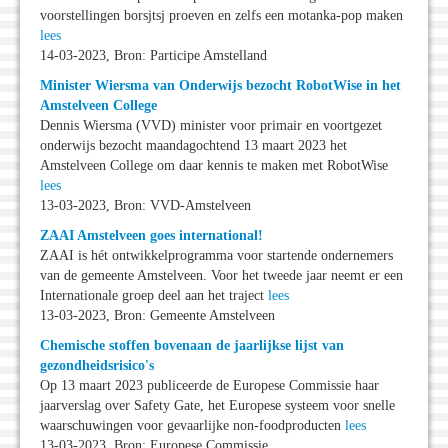
voorstellingen borsjtsj proeven en zelfs een motanka-pop maken
lees
14-03-2023, Bron: Participe Amstelland
Minister Wiersma van Onderwijs bezocht RobotWise in het
Amstelveen College
Dennis Wiersma (VVD) minister voor primair en voortgezet
onderwijs bezocht maandagochtend 13 maart 2023 het
Amstelveen College om daar kennis te maken met RobotWise
lees
13-03-2023, Bron: VVD-Amstelveen
ZAAI Amstelveen goes international!
ZAAI is hét ontwikkelprogramma voor startende ondernemers
van de gemeente Amstelveen. Voor het tweede jaar neemt er een
Internationale groep deel aan het traject
lees
13-03-2023, Bron: Gemeente Amstelveen
Chemische stoffen bovenaan de jaarlijkse lijst van
gezondheidsrisico's
Op 13 maart 2023 publiceerde de Europese Commissie haar
jaarverslag over Safety Gate, het Europese systeem voor snelle
waarschuwingen voor gevaarlijke non-foodproducten
lees
13-03-2023, Bron: Europese Commissie