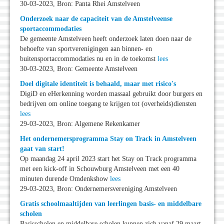
30-03-2023, Bron: Panta Rhei Amstelveen
Onderzoek naar de capaciteit van de Amstelveense
sportaccommodaties
De gemeente Amstelveen heeft onderzoek laten doen naar de
behoefte van sportverenigingen aan binnen- en
buitensportaccommodaties nu en in de toekomst
lees
30-03-2023, Bron: Gemeente Amstelveen
Doel digitale identiteit is behaald, maar met risico's
DigiD en eHerkenning worden massaal gebruikt door burgers en
bedrijven om online toegang te krijgen tot (overheids)diensten
lees
29-03-2023, Bron: Algemene Rekenkamer
Het ondernemersprogramma Stay on Track in Amstelveen
gaat van start!
Op maandag 24 april 2023 start het Stay on Track programma
met een kick-off in Schouwburg Amstelveen met een 40
minuten durende Omdenkshow
lees
29-03-2023, Bron: Ondernemersvereniging Amstelveen
Gratis schoolmaaltijden van leerlingen basis- en middelbare
scholen
Basisscholen en middelbare scholen kunnen zich vanaf 29 maart