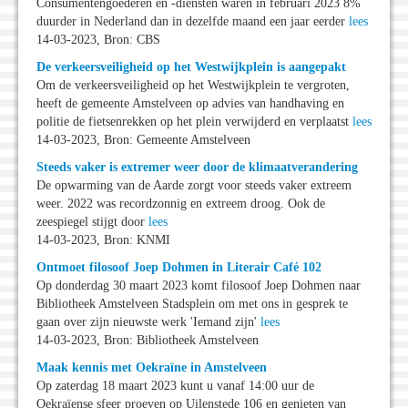
Consumentengoederen en -diensten waren in februari 2023 8%
duurder in Nederland dan in dezelfde maand een jaar eerder
lees
14-03-2023, Bron: CBS
De verkeersveiligheid op het Westwijkplein is aangepakt
Om de verkeersveiligheid op het Westwijkplein te vergroten,
heeft de gemeente Amstelveen op advies van handhaving en
politie de fietsenrekken op het plein verwijderd en verplaatst
lees
14-03-2023, Bron: Gemeente Amstelveen
Steeds vaker is extremer weer door de klimaatverandering
De opwarming van de Aarde zorgt voor steeds vaker extreem
weer. 2022 was recordzonnig en extreem droog. Ook de
zeespiegel stijgt door
lees
14-03-2023, Bron: KNMI
Ontmoet filosoof Joep Dohmen in Literair Café 102
Op donderdag 30 maart 2023 komt filosoof Joep Dohmen naar
Bibliotheek Amstelveen Stadsplein om met ons in gesprek te
gaan over zijn nieuwste werk 'Iemand zijn'
lees
14-03-2023, Bron: Bibliotheek Amstelveen
Maak kennis met Oekraïne in Amstelveen
Op zaterdag 18 maart 2023 kunt u vanaf 14:00 uur de
Oekraïense sfeer proeven op Uilenstede 106 en genieten van