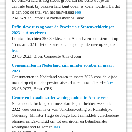
De onzekerheid is nog steeds groot. En het beste wat je als
centrale bank bij onzekerheid kunt doen, is koers houden. En dat
is dan ook de titel van het jaarverslag
lees
23-03-2023, Bron: De Nederlandsche Bank
Definitieve uitslag voor de Provinciale Statenverkiezingen
2023 in Amstelveen
In totaal brachten 35.080 kiezers in Amstelveen hun stem uit op
15 maart 2023. Het opkomstpercentage lag hiermee op 60,2%
lees
23-03-2023, Bron: Gemeente Amstelveen
Consumenten in Nederland zijn minder somber in maart
2023
Consumenten in Nederland waren in maart 2023 voor de vijfde
maand op rij minder pessimistisch dan een maand eerder
lees
23-03-2023, Bron: CBS
Groter en betaalbaarder woningaanbod in Amstelveen
Na een onderbreking van meer dan 10 jaar hebben we sinds
2022 weer een minister van Volkshuisvesting en Ruimtelijke
Ordening. Minister Hugo de Jonge heeft inmiddels verscheidene
plannen aangekondigd om tot een groter en betaalbaarder
woningaanbod te komen
lees