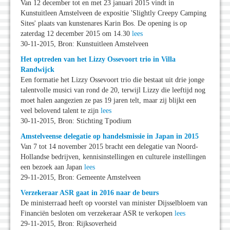
Van 12 december tot en met 23 januari 2015 vindt in
Kunstuitleen Amstelveen de expositie 'Slightly Creepy Camping
Sites' plaats van kunstenares Karin Bos. De opening is op
zaterdag 12 december 2015 om 14.30
lees
30-11-2015, Bron: Kunstuitleen Amstelveen
Het optreden van het Lizzy Ossevoort trio in Villa
Randwijck
Een formatie het Lizzy Ossevoort trio die bestaat uit drie jonge
talentvolle musici van rond de 20, terwijl Lizzy die leeftijd nog
moet halen aangezien ze pas 19 jaren telt, maar zij blijkt een
veel belovend talent te zijn
lees
30-11-2015, Bron: Stichting Tpodium
Amstelveense delegatie op handelsmissie in Japan in 2015
Van 7 tot 14 november 2015 bracht een delegatie van Noord-
Hollandse bedrijven, kennisinstellingen en culturele instellingen
een bezoek aan Japan
lees
29-11-2015, Bron: Gemeente Amstelveen
Verzekeraar ASR gaat in 2016 naar de beurs
De ministerraad heeft op voorstel van minister Dijsselbloem van
Financiën besloten om verzekeraar ASR te verkopen
lees
29-11-2015, Bron: Rijksoverheid