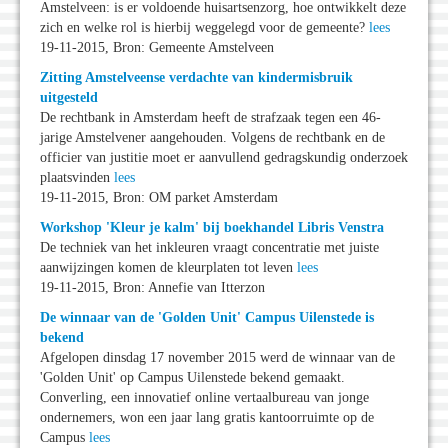
Amstelveen: is er voldoende huisartsenzorg, hoe ontwikkelt deze
zich en welke rol is hierbij weggelegd voor de gemeente?
lees
19-11-2015, Bron: Gemeente Amstelveen
Zitting Amstelveense verdachte van kindermisbruik
uitgesteld
De rechtbank in Amsterdam heeft de strafzaak tegen een 46-
jarige Amstelvener aangehouden. Volgens de rechtbank en de
officier van justitie moet er aanvullend gedragskundig onderzoek
plaatsvinden
lees
19-11-2015, Bron: OM parket Amsterdam
Workshop 'Kleur je kalm' bij boekhandel Libris Venstra
De techniek van het inkleuren vraagt concentratie met juiste
aanwijzingen komen de kleurplaten tot leven
lees
19-11-2015, Bron: Annefie van Itterzon
De winnaar van de 'Golden Unit' Campus Uilenstede is
bekend
Afgelopen dinsdag 17 november 2015 werd de winnaar van de
'Golden Unit' op Campus Uilenstede bekend gemaakt.
Converling, een innovatief online vertaalbureau van jonge
ondernemers, won een jaar lang gratis kantoorruimte op de
Campus
lees