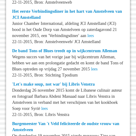
22-11-2015, Bron: Amstelveenweb
Het eerste Verbindingsdiner in het hart van Amstelveen van
JCI Amstelland
Junior Chamber International, afdeling JCI Amstelland (JCI)
bood in het Oude Dorp van Amstelveen op zaterdagavond 21
november 2015, een 'Verbindingsdiner' aan
lees
22-11-2015, Bron: Amstelveenweb/ JCI Amstelland
De band Tons of Blues treedt op in wijkcentrum Alleman
Wegens succes van het vorige jaar bij wijkcentrum Alleman,
hebben we aan een prolongatie gedacht en komt de band Tons of
Blues optreden op vrijdag 27 november 2015
lees
22-11-2015, Bron: Stichting Tpodium
'Let's make soup, not war' bij Libris Venstra
Donderdag 26 november 2015 komt de Libanese culinair auteur
en fotograaf Barbara Abdeni Massaad naar Libris Venstra in
Amstelveen in verband met het verschijnen van het kookboek
Soep voor Syrië
lees
22-11-2015, Bron: Libris Venstra
Burgemeester Van 't Veld feliciteerde de oudste vrouw van
Amstelveen
Op donderdag 19 november 2015 vierde mevrouw Tine van