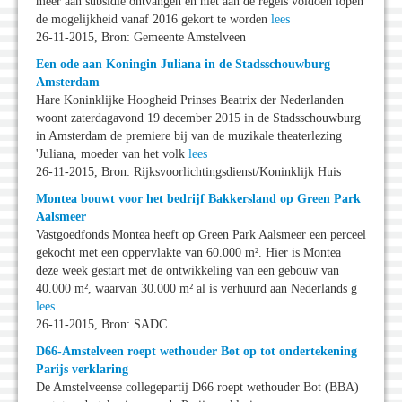
meer aan subsidie ontvangen en niet aan de regels voldoen lopen
de mogelijkheid vanaf 2016 gekort te worden
lees
26-11-2015, Bron: Gemeente Amstelveen
Een ode aan Koningin Juliana in de Stadsschouwburg
Amsterdam
Hare Koninklijke Hoogheid Prinses Beatrix der Nederlanden
woont zaterdagavond 19 december 2015 in de Stadsschouwburg
in Amsterdam de premiere bij van de muzikale theaterlezing
'Juliana, moeder van het volk
lees
26-11-2015, Bron: Rijksvoorlichtingsdienst/Koninklijk Huis
Montea bouwt voor het bedrijf Bakkersland op Green Park
Aalsmeer
Vastgoedfonds Montea heeft op Green Park Aalsmeer een perceel
gekocht met een oppervlakte van 60.000 m². Hier is Montea
deze week gestart met de ontwikkeling van een gebouw van
40.000 m², waarvan 30.000 m² al is verhuurd aan Nederlands g
lees
26-11-2015, Bron: SADC
D66-Amstelveen roept wethouder Bot op tot ondertekening
Parijs verklaring
De Amstelveense collegepartij D66 roept wethouder Bot (BBA)