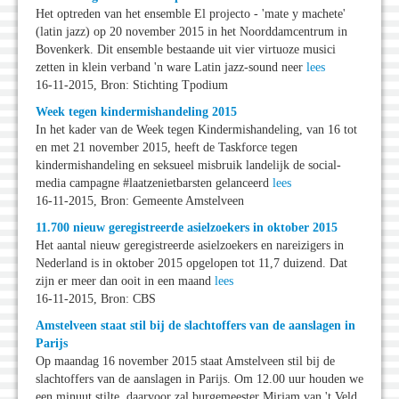
Het optreden van het ensemble El projecto - 'mate y machete'
(latin jazz) op 20 november 2015 in het Noorddamcentrum in
Bovenkerk. Dit ensemble bestaande uit vier virtuoze musici
zetten in klein verband 'n ware Latin jazz-sound neer
lees
16-11-2015, Bron: Stichting Tpodium
Week tegen kindermishandeling 2015
In het kader van de Week tegen Kindermishandeling, van 16 tot
en met 21 november 2015, heeft de Taskforce tegen
kindermishandeling en seksueel misbruik landelijk de social-
media campagne #laatzenietbarsten gelanceerd
lees
16-11-2015, Bron: Gemeente Amstelveen
11.700 nieuw geregistreerde asielzoekers in oktober 2015
Het aantal nieuw geregistreerde asielzoekers en nareizigers in
Nederland is in oktober 2015 opgelopen tot 11,7 duizend. Dat
zijn er meer dan ooit in een maand
lees
16-11-2015, Bron: CBS
Amstelveen staat stil bij de slachtoffers van de aanslagen in
Parijs
Op maandag 16 november 2015 staat Amstelveen stil bij de
slachtoffers van de aanslagen in Parijs. Om 12.00 uur houden we
een minuut stilte, daarvoor zal burgemeester Mirjam van 't Veld