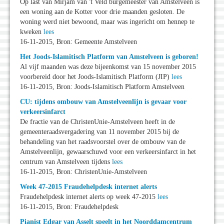
Op last van Mirjam van 't Veld burgemeester van Amstelveen is
een woning aan de Kotter voor drie maanden gesloten. De
woning werd niet bewoond, maar was ingericht om hennep te
kweken
lees
16-11-2015, Bron: Gemeente Amstelveen
Het Joods-Islamitisch Platform van Amstelveen is geboren!
Al vijf maanden was deze bijeenkomst van 15 november 2015
voorbereid door het Joods-Islamitisch Platform (JIP)
lees
16-11-2015, Bron: Joods-Islamitisch Platform Amstelveen
CU: tijdens ombouw van Amstelveenlijn is gevaar voor
verkeersinfarct
De fractie van de ChristenUnie-Amstelveen heeft in de
gemeenteraadsvergadering van 11 november 2015 bij de
behandeling van het raadsvoorstel over de ombouw van de
Amstelveenlijn, gewaarschuwd voor een verkeersinfarct in het
centrum van Amstelveen tijdens
lees
16-11-2015, Bron: ChristenUnie-Amstelveen
Week 47-2015 Fraudehelpdesk internet alerts
Fraudehelpdesk internet alerts op week 47-2015
lees
16-11-2015, Bron: Fraudehelpdesk
Pianist Edgar van Asselt speelt in het Noorddamcentrum