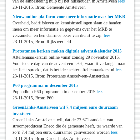
van de aanbesteding hulp bij het huishouden in Amstelveen
lees
23-11-2015, Bron: Gemeente Amstelveen
Nieuw online platform voor meer informatie over het MKB
Overheid, bedrijfsleven en kennisinstellingen slaan de handen
ineen om meer informatie en gegevens over het MKB te
verzamelen en hen daarmee beter van dienst te zijn
lees
23-11-2015, Bron: Rijksoverheid
Protestantse kerken maken digitale adventskalender 2015
Aftellennaarkerst.nl online vanaf zondag 29 november 2015.
Voor iedere dag van de advent een tekst, waaruit verlangen naar
het licht spreekt, dat is het idee achter aftellennaarkerst.nl
lees
23-11-2015, Bron: Protestants Amstelveen-Amsterdam
P60 programma in december 2015
Poppodium P60 programma in december 2015
lees
23-11-2015, Bron: P60
GroenLinks-Amstelveen wil 7,4 miljoen euro duurzaam
investeren
GroenLinks-Amstelveen wil, dat de 73.671 aandelen van
stroomproducent Eneco die de gemeente heeft, ter waarde van
zo’n 7,4 miljoen euro, duurzamer geïnvesteerd worden
lees
23-11-2015, Bron: GroenLinks-Amstelveen