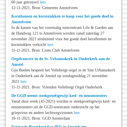
60 jaar getrouwd
lees
12-11-2021, Bron: Gemeente Amstelveen
Kerstbomen en kerststukken te koop voor het goede doel in
Amstelveen
In de kassen van het voormalig tuincentrum Life & Garden aan
de Handweg 121 te Amstelveen worden vanaf zaterdag 27
november 2021 uitsluitend voor het goede doel kerstbomen en
kerststukken verkocht
lees
11-11-2021, Bron: Lions Club Amstelveen
Orgelconcert in de St. Urbanuskerk in Ouderkerk aan de
Amstel
Gijs Boelen bespeelt het Vollebregt-orgel in de Sint Urbanuskerk
in Ouderkerk aan de Amstel op zondagmiddag 21 november
2021
lees
11-11-2021, Bron: Vrienden Vollebregt Orgel Ouderkerk
De GGD neemt steekproefsgewijs keel- en neusmonsters
Vanaf deze week (45-2021) worden er steekproefsgewijs keel- en
neusmonsters uit de GGD-teststraten onderzocht op het
griepvirus en andere luchtwegvirussen
lees
10-11-2021, Bron: GGD Amsterdam
Nationale Boomfeestdag 2021 in Amstelveen