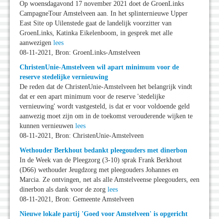
Op woensdagavond 17 november 2021 doet de GroenLinks
CampagneTour Amstelveen aan. In het splinternieuwe Upper
East Site op Uilenstede gaat de landelijk voorzitter van
GroenLinks, Katinka Eikelenboom, in gesprek met alle
aanwezigen
lees
08-11-2021, Bron: GroenLinks-Amstelveen
ChristenUnie-Amstelveen wil apart minimum voor de
reserve stedelijke vernieuwing
De reden dat de ChristenUnie-Amstelveen het belangrijk vindt
dat er een apart minimum voor de reserve 'stedelijke
vernieuwing' wordt vastgesteld, is dat er voor voldoende geld
aanwezig moet zijn om in de toekomst verouderende wijken te
kunnen vernieuwen
lees
08-11-2021, Bron: ChristenUnie-Amstelveen
Wethouder Berkhout bedankt pleegouders met dinerbon
In de Week van de Pleegzorg (3-10) sprak Frank Berkhout
(D66) wethouder Jeugdzorg met pleegouders Johannes en
Marcia. Ze ontvingen, net als alle Amstelveense pleegouders, een
dinerbon als dank voor de zorg
lees
08-11-2021, Bron: Gemeente Amstelveen
Nieuwe lokale partij 'Goed voor Amstelveen' is opgericht