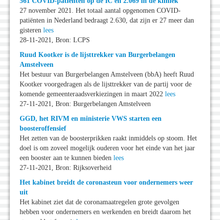
561 COVID-patiënten op de IC en 2.069 in de kliniek
27 november 2021. Het totaal aantal opgenomen COVID-
patiënten in Nederland bedraagt 2.630, dat zijn er 27 meer dan
gisteren
lees
28-11-2021, Bron: LCPS
Ruud Kootker is de lijsttrekker van Burgerbelangen
Amstelveen
Het bestuur van Burgerbelangen Amstelveen (bbA) heeft Ruud
Kootker voorgedragen als de lijsttrekker van de partij voor de
komende gemeenteraadsverkiezingen in maart 2022
lees
27-11-2021, Bron: Burgerbelangen Amstelveen
GGD, het RIVM en ministerie VWS starten een
boosteroffensief
Het zetten van de boosterprikken raakt inmiddels op stoom. Het
doel is om zoveel mogelijk ouderen voor het einde van het jaar
een booster aan te kunnen bieden
lees
27-11-2021, Bron: Rijksoverheid
Het kabinet breidt de coronasteun voor ondernemers weer
uit
Het kabinet ziet dat de coronamaatregelen grote gevolgen
hebben voor ondernemers en werkenden en breidt daarom het