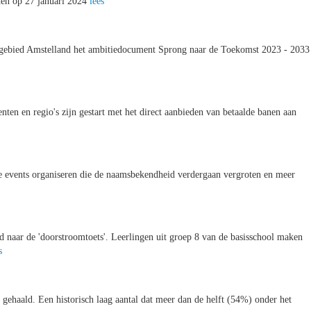
eden op 27 januari 2024
lees
engebied Amstelland het ambitiedocument Sprong naar de Toekomst 2023 - 2033
nten en regio's zijn gestart met het direct aanbieden van betaalde banen aan
ine events organiseren die de naamsbekendheid verdergaan vergroten en meer
d naar de 'doorstroomtoets'. Leerlingen uit groep 8 van de basisschool maken
s
e gehaald. Een historisch laag aantal dat meer dan de helft (54%) onder het