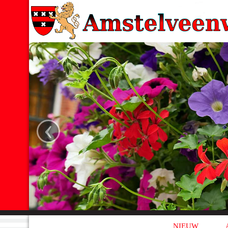
‹
NIEUW