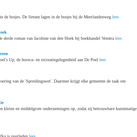
 in de bosjes. De fietsen lagen in de bosjes bij de Meerlandenweg
lees
Hoek
de derde roman van Jacobine van den Hoek bij boekhandel Venstra
lees
lveen
el's Up, de horeca- en recreatiegelegenheid aan De Poel
lees
oering van de 'Spreidingswet'. Daarmee krijgt elke gemeente de taak om
ie
en kleine en middelgrote ondernemingen op, zodat zij betrouwbare kunstmatige
fka is overleden
lees