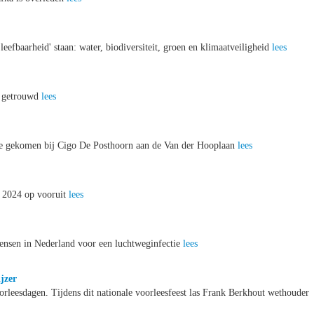
efbaarheid' staan: water, biodiversiteit, groen en klimaatveiligheid
lees
r getrouwd
lees
tie gekomen bij Cigo De Posthoorn aan de Van der Hooplaan
lees
n 2024 op vooruit
lees
mensen in Nederland voor een luchtweginfectie
lees
jzer
orleesdagen. Tijdens dit nationale voorleesfeest las Frank Berkhout wethouder