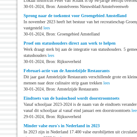
Lokaal historicus Peter van Schaik is op 94-jarige leeftijd overl
30-01-2024, Bron: Amstelveens Nieuwsblad/Amstelveenweb
Sprong naar de toekomst voor Groengebied Amstelland
In november 2023 heeft het bestuur van het recreatieschap Gro
vastgesteld
lees
30-01-2024, Bron: Groengebied Amstelland
Proef om statushouders direct aan werk te helpen
Werk draagt sterk bij aan de integratie van statushouders. 5 gemee
statushouders
lees
30-01-2024, Bron: Rijksoverheid
Februari-actie van de Amstelzijde Restaurants
Dit jaar gaat Amstelzijde Restaurants verschillende grote en kle
mensen naar deze culinaire strip gaan trekken
lees
30-01-2024, Bron: Amstelzijde Restaurants
Eindtoets van de basisschool wordt doorstroomtoets
Vanaf schooljaar 2023-2024 is de naam van de eindtoets verander
vanaf dit schooljaar al vanaf eind januari een doorstroomtoets
lee
29-01-2024, Bron: Rijksoverheid
Minder valse euro's in Nederland in 2023
In 2023 zijn in Nederland 17.400 valse eurobiljetten uit circulati