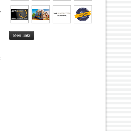
e
Meer links
r