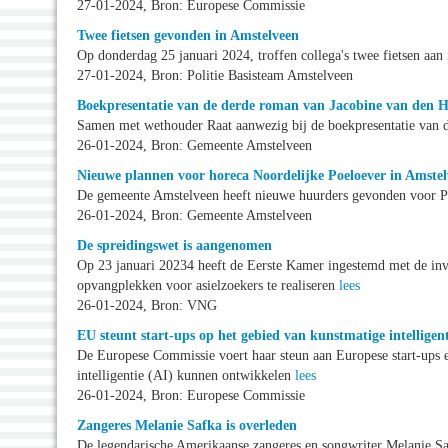
27-01-2024, Bron: Europese Commissie
Twee fietsen gevonden in Amstelveen
Op donderdag 25 januari 2024, troffen collega's twee fietsen aan
27-01-2024, Bron: Politie Basisteam Amstelveen
Boekpresentatie van de derde roman van Jacobine van den 
Samen met wethouder Raat aanwezig bij de boekpresentatie van 
26-01-2024, Bron: Gemeente Amstelveen
Nieuwe plannen voor horeca Noordelijke Poeloever in Amste
De gemeente Amstelveen heeft nieuwe huurders gevonden voor Po
26-01-2024, Bron: Gemeente Amstelveen
De spreidingswet is aangenomen
Op 23 januari 20234 heeft de Eerste Kamer ingestemd met de inv
opvangplekken voor asielzoekers te realiseren
lees
26-01-2024, Bron: VNG
EU steunt start-ups op het gebied van kunstmatige intelligent
De Europese Commissie voert haar steun aan Europese start-ups 
intelligentie (AI) kunnen ontwikkelen
lees
26-01-2024, Bron: Europese Commissie
Zangeres Melanie Safka is overleden
De legendarische Amerikaanse zangeres en songwriter Melanie Sa