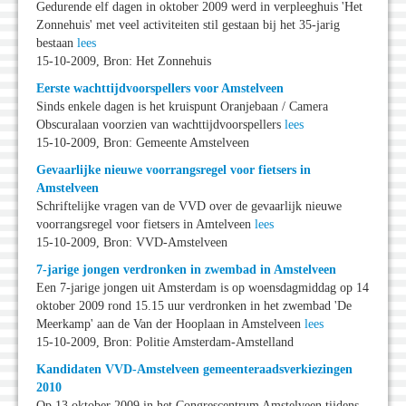
Gedurende elf dagen in oktober 2009 werd in verpleeghuis 'Het
Zonnehuis' met veel activiteiten stil gestaan bij het 35-jarig
bestaan
lees
15-10-2009, Bron: Het Zonnehuis
Eerste wachttijdvoorspellers voor Amstelveen
Sinds enkele dagen is het kruispunt Oranjebaan / Camera
Obscuralaan voorzien van wachttijdvoorspellers
lees
15-10-2009, Bron: Gemeente Amstelveen
Gevaarlijke nieuwe voorrangsregel voor fietsers in
Amstelveen
Schriftelijke vragen van de VVD over de gevaarlijk nieuwe
voorrangsregel voor fietsers in Amtelveen
lees
15-10-2009, Bron: VVD-Amstelveen
7-jarige jongen verdronken in zwembad in Amstelveen
Een 7-jarige jongen uit Amsterdam is op woensdagmiddag op 14
oktober 2009 rond 15.15 uur verdronken in het zwembad 'De
Meerkamp' aan de Van der Hooplaan in Amstelveen
lees
15-10-2009, Bron: Politie Amsterdam-Amstelland
Kandidaten VVD-Amstelveen gemeenteraadsverkiezingen
2010
Op 13 oktober 2009 in het Congrescentrum Amstelveen tijdens