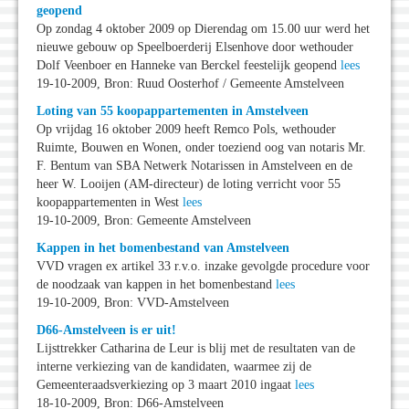
geopend
Op zondag 4 oktober 2009 op Dierendag om 15.00 uur werd het
nieuwe gebouw op Speelboerderij Elsenhove door wethouder
Dolf Veenboer en Hanneke van Berckel feestelijk geopend
lees
19-10-2009, Bron: Ruud Oosterhof / Gemeente Amstelveen
Loting van 55 koopappartementen in Amstelveen
Op vrijdag 16 oktober 2009 heeft Remco Pols, wethouder
Ruimte, Bouwen en Wonen, onder toeziend oog van notaris Mr.
F. Bentum van SBA Netwerk Notarissen in Amstelveen en de
heer W. Looijen (AM-directeur) de loting verricht voor 55
koopappartementen in West
lees
19-10-2009, Bron: Gemeente Amstelveen
Kappen in het bomenbestand van Amstelveen
VVD vragen ex artikel 33 r.v.o. inzake gevolgde procedure voor
de noodzaak van kappen in het bomenbestand
lees
19-10-2009, Bron: VVD-Amstelveen
D66-Amstelveen is er uit!
Lijsttrekker Catharina de Leur is blij met de resultaten van de
interne verkiezing van de kandidaten, waarmee zij de
Gemeenteraadsverkiezing op 3 maart 2010 ingaat
lees
18-10-2009, Bron: D66-Amstelveen