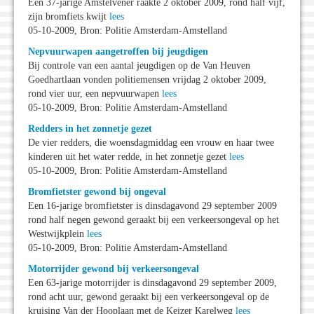
Een 37-jarige Amstelvener raakte 2 oktober 2009, rond half vijf,
zijn bromfiets kwijt
lees
05-10-2009, Bron: Politie Amsterdam-Amstelland
Nepvuurwapen aangetroffen bij jeugdigen
Bij controle van een aantal jeugdigen op de Van Heuven
Goedhartlaan vonden politiemensen vrijdag 2 oktober 2009,
rond vier uur, een nepvuurwapen
lees
05-10-2009, Bron: Politie Amsterdam-Amstelland
Redders in het zonnetje gezet
De vier redders, die woensdagmiddag een vrouw en haar twee
kinderen uit het water redde, in het zonnetje gezet
lees
05-10-2009, Bron: Politie Amsterdam-Amstelland
Bromfietster gewond bij ongeval
Een 16-jarige bromfietster is dinsdagavond 29 september 2009
rond half negen gewond geraakt bij een verkeersongeval op het
Westwijkplein
lees
05-10-2009, Bron: Politie Amsterdam-Amstelland
Motorrijder gewond bij verkeersongeval
Een 63-jarige motorrijder is dinsdagavond 29 september 2009,
rond acht uur, gewond geraakt bij een verkeersongeval op de
kruising Van der Hooplaan met de Keizer Karelweg
lees