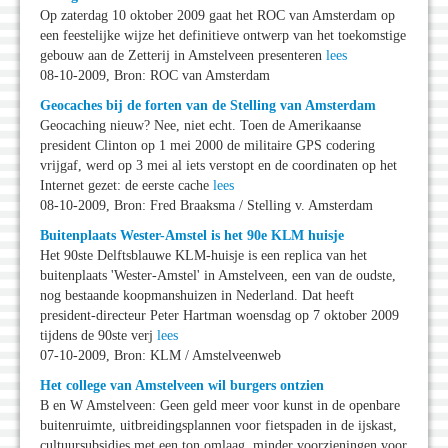
Op zaterdag 10 oktober 2009 gaat het ROC van Amsterdam op
een feestelijke wijze het definitieve ontwerp van het toekomstige
gebouw aan de Zetterij in Amstelveen presenteren
lees
08-10-2009, Bron: ROC van Amsterdam
Geocaches bij de forten van de Stelling van Amsterdam
Geocaching nieuw? Nee, niet echt. Toen de Amerikaanse
president Clinton op 1 mei 2000 de militaire GPS codering
vrijgaf, werd op 3 mei al iets verstopt en de coordinaten op het
Internet gezet: de eerste cache
lees
08-10-2009, Bron: Fred Braaksma / Stelling v. Amsterdam
Buitenplaats Wester-Amstel is het 90e KLM huisje
Het 90ste Delftsblauwe KLM-huisje is een replica van het
buitenplaats 'Wester-Amstel' in Amstelveen, een van de oudste,
nog bestaande koopmanshuizen in Nederland. Dat heeft
president-directeur Peter Hartman woensdag op 7 oktober 2009
tijdens de 90ste verj
lees
07-10-2009, Bron: KLM / Amstelveenweb
Het college van Amstelveen wil burgers ontzien
B en W Amstelveen: Geen geld meer voor kunst in de openbare
buitenruimte, uitbreidingsplannen voor fietspaden in de ijskast,
cultuursubsidies met een ton omlaag, minder voorzieningen voor