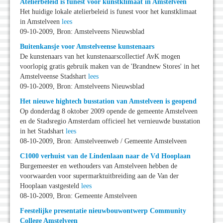
Atelierbeleid is funest voor kunstklimaat in Amstelveen
Het huidige lokale atelierbeleid is funest voor het kunstklimaat
in Amstelveen
lees
09-10-2009, Bron: Amstelveens Nieuwsblad
Buitenkansje voor Amstelveense kunstenaars
De kunstenaars van het kunstenaarscollectief AvK mogen
voorlopig gratis gebruik maken van de 'Brandnew Stores' in het
Amstelveense Stadshart
lees
09-10-2009, Bron: Amstelveens Nieuwsblad
Het nieuwe hightech busstation van Amstelveen is geopend
Op donderdag 8 oktober 2009 opende de gemeente Amstelveen
en de Stadsregio Amsterdam officieel het vernieuwde busstation
in het Stadshart
lees
08-10-2009, Bron: Amstelveenweb / Gemeente Amstelveen
C1000 verhuist van de Lindenlaan naar de Vd Hooplaan
Burgemeester en wethouders van Amstelveen hebben de
voorwaarden voor supermarktuitbreiding aan de Van der
Hooplaan vastgesteld
lees
08-10-2009, Bron: Gemeente Amstelveen
Feestelijke presentatie nieuwbouwontwerp Community
College Amstelveen