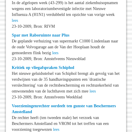
In de afgelopen week (43-299) is het aantal ziekenhuisopnamen
wegens een laboratoriumbevestigde infectie met Nieuwe
Influenza A (H1N1) verdubbeld ten opzichte van vorige week
lees
23-10-2009, Bron: RIVM
Spar met Raboruimte naar Plus
De geplande verhuizing van supermarkt C1000 Lindenlaan naar
de oude Volvogarage aan de Van der Hooplaan houdt de
gemoederen flink bezig
lees
23-10-2009, Bron: Amstelveens Nieuwsblad
Kritiek op vliegafspraken Schiphol
Het nieuwe geluidsstelsel van Schiphol brengt als gevolg van het
verdwijnen van de 35 handhavingspunten een 'drastische
verslechtering' van de rechtsbescherming en rechtszekerheid van
omwonenden van de luchthaven met zich mee
lees
23-10-2009, Bron: Amstelveens Weekblad
Voorzieningenrechter oordeelt ten gunste van Beschermers
Amstelland
De rechter heeft (ten tweeden male) het verzoek van
Beschermers Amstelland en VROM tot het treffen van een
voorziening toegewezen
lees