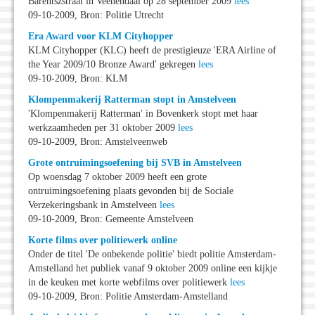
Barentszstraat in Veenendaal op 28 september 2009
lees
09-10-2009, Bron: Politie Utrecht
Era Award voor KLM Cityhopper
KLM Cityhopper (KLC) heeft de prestigieuze 'ERA Airline of
the Year 2009/10 Bronze Award' gekregen
lees
09-10-2009, Bron: KLM
Klompenmakerij Ratterman stopt in Amstelveen
'Klompenmakerij Ratterman' in Bovenkerk stopt met haar
werkzaamheden per 31 oktober 2009
lees
09-10-2009, Bron: Amstelveenweb
Grote ontruimingsoefening bij SVB in Amstelveen
Op woensdag 7 oktober 2009 heeft een grote
ontruimingsoefening plaats gevonden bij de Sociale
Verzekeringsbank in Amstelveen
lees
09-10-2009, Bron: Gemeente Amstelveen
Korte films over politiewerk online
Onder de titel 'De onbekende politie' biedt politie Amsterdam-
Amstelland het publiek vanaf 9 oktober 2009 online een kijkje
in de keuken met korte webfilms over politiewerk
lees
09-10-2009, Bron: Politie Amsterdam-Amstelland