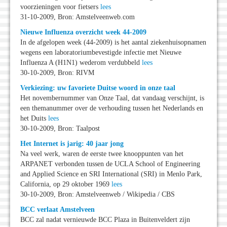
voorzieningen voor fietsers
lees
31-10-2009, Bron: Amstelveenweb.com
Nieuwe Influenza overzicht week 44-2009
In de afgelopen week (44-2009) is het aantal ziekenhuisopnamen
wegens een laboratoriumbevestigde infectie met Nieuwe
Influenza A (H1N1) wederom verdubbeld
lees
30-10-2009, Bron: RIVM
Verkiezing: uw favoriete Duitse woord in onze taal
Het novembernummer van Onze Taal, dat vandaag verschijnt, is
een themanummer over de verhouding tussen het Nederlands en
het Duits
lees
30-10-2009, Bron: Taalpost
Het Internet is jarig: 40 jaar jong
Na veel werk, waren de eerste twee knooppunten van het
ARPANET verbonden tussen de UCLA School of Engineering
and Applied Science en SRI International (SRI) in Menlo Park,
California, op 29 oktober 1969
lees
30-10-2009, Bron: Amstelveenweb / Wikipedia / CBS
BCC verlaat Amstelveen
BCC zal nadat vernieuwde BCC Plaza in Buitenveldert zijn