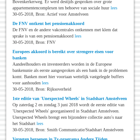
Bovenkerkerweg. Er werd destijds gesproken over grote
appartementencomplexen ten behoeve van sociale huur
lees
30-05-2018, Bron: Actief voor Amstelveen
De FNV ontkent het pensioenakkoord
De FNV en de andere vakcentrales ontkennen met klem dat
sprake is van een pensioenakkoord
lees
30-05-2018, Bron: FNV
Europees akkoord is bereikt over strengere eisen voor
banken
Aandeelhouders en investeerders worden in de Europese
bankenunie als eerste aangesproken als een bank in de problemen
komt. Banken moet hier voortaan wettelijk vastgelegde buffers
voor aanhouden
lees
30-05-2018, Bron: Rijksoverheid
1ste editie van 'Unexpected Wheels' in Stadshart Amstelveen
Op zaterdag 2 en zondag 3 juni 2018 wordt de eerste editie van
'Unexpected Wheels' georganiseerd in Stadshart Amstelveen.
Unexpected Wheels brengt een bijzondere collectie auto's naar
het Stadshart
lees
30-05-2018, Bron: Smith Communicatie/Stadshart Amstelveen
Vergeten beroepen in Tv-programa Andere Tijden