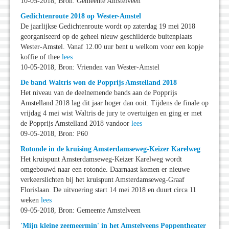
10-05-2018, Bron: Gemeente Amstelveen
Gedichtenroute 2018 op Wester-Amstel
De jaarlijkse Gedichtenroute wordt op zaterdag 19 mei 2018
georganiseerd op de geheel nieuw geschilderde buitenplaats
Wester-Amstel. Vanaf 12.00 uur bent u welkom voor een kopje
koffie of thee
lees
10-05-2018, Bron: Vrienden van Wester-Amstel
De band Waltris won de Popprijs Amstelland 2018
Het niveau van de deelnemende bands aan de Popprijs
Amstelland 2018 lag dit jaar hoger dan ooit. Tijdens de finale op
vrijdag 4 mei wist Waltris de jury te overtuigen en ging er met
de Popprijs Amstelland 2018 vandoor
lees
09-05-2018, Bron: P60
Rotonde in de kruising Amsterdamseweg-Keizer Karelweg
Het kruispunt Amsterdamseweg-Keizer Karelweg wordt
omgebouwd naar een rotonde. Daarnaast komen er nieuwe
verkeerslichten bij het kruispunt Amsterdamseweg-Graaf
Florislaan. De uitvoering start 14 mei 2018 en duurt circa 11
weken
lees
09-05-2018, Bron: Gemeente Amstelveen
'Mijn kleine zeemeermin' in het Amstelveens Poppentheater