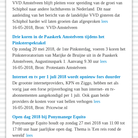
VVD Amstelveen blijft pleiten voor spreiding van de groei van
Schiphol naar andere luchthavens in Nederland. Dit naar
aanleiding van het bericht van de landelijke VVD gisteren dat
Schiphol harder wil laten groeien dan afgesproken
lees
16-05-2018, Bron: VVD-Amstelveen
Drie koren in de Paaskerk Amstelveen tijdens het
Pinksterspektakel
Op zondag 20 mei 2018, de 1ste Pinksterdag, voeren 3 koren het
Pinksteroratorium van Marijke de Bruijne uit in de Paaskerk
Amstelveen, Augustinuspark 1. Aanvang 9.30 uur
lees
16-05-2018, Bron: Protestants Amstelveen
Internet en tv per 1 juli 2018 wordt opnieuw fors duurder
De grootste internetproviders, KPN en Ziggo, hebben net als
vorig jaar een forse prijsverhoging van hun internet- en tv-
abonnementen aangekondigd per 1 juli. Ook gaan beide
providers de kosten voor vast bellen verhogen
lees
16-05-2018, Bron: Pricewise.nl
Open dag 2018 bij Ponymanege Equito
Ponymanege Equito houdt op zondag 27 mei 2018 van 11:00 tot
17:00 uur haar jaarlijkse open dag. Thema is 'Een reis rond de
wereld'
lees