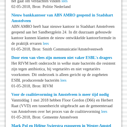
het gaat om verdachten vinden
lees
02-05-2018, Bron: Politie Nederland
Nieuw bankkantoor van ABN AMRO geopend in Stadshart
Amstelveen
ABN AMRO heeft haar nieuwe kantoor in Stadshart Amstelveen
geopend aan het Sandbergplein 24. In dit duurzaam gebouwde
kantoor kunnen klanten de nieuw ontwikkelde kantoorformule in
de praktijk ervaren
lees
01-05-2018, Bron: Smith Communicatie/Amstelveenweb
Door eten van vlees zijn mensen niet vaker ESBL's dragers
Het RIVM heeft onderzocht in welke mate bacteriën die resistent
zijn tegen antibiotica, bij vegetariërs en niet vegetariërs
voorkomen. Dit onderzoek is alleen gericht op de zogeheten
ESBL producerende bacteriën
lees
01-05-2018, Bron: RIVM
Voor de coalitievorming in Amstelveen is meer tijd nodig
Vanmiddag 1 mei 2018 hebben Floor Gordon (D66) en Herbert
Raat (VVD) een tussenbericht uitgebracht aan de gemeenteraad
van Amstelveen over het proces van de coalitievorming
lees
01-05-2018, Bron: Gemeente Amstelveen
Mark Pol en Hélène Swierstra exposeren in Wester-Amstel