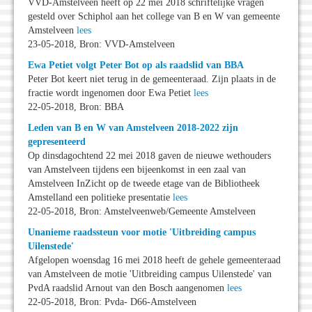
VVD-Amstelveen heeft op 22 mei 2018 schriftelijke vragen
gesteld over Schiphol aan het college van B en W van gemeente
Amstelveen
lees
23-05-2018, Bron: VVD-Amstelveen
Ewa Petiet volgt Peter Bot op als raadslid van BBA
Peter Bot keert niet terug in de gemeenteraad. Zijn plaats in de
fractie wordt ingenomen door Ewa Petiet
lees
22-05-2018, Bron: BBA
Leden van B en W van Amstelveen 2018-2022 zijn
gepresenteerd
Op dinsdagochtend 22 mei 2018 gaven de nieuwe wethouders
van Amstelveen tijdens een bijeenkomst in een zaal van
Amstelveen InZicht op de tweede etage van de Bibliotheek
Amstelland een politieke presentatie
lees
22-05-2018, Bron: Amstelveenweb/Gemeente Amstelveen
Unanieme raadssteun voor motie 'Uitbreiding campus
Uilenstede'
Afgelopen woensdag 16 mei 2018 heeft de gehele gemeenteraad
van Amstelveen de motie 'Uitbreiding campus Uilenstede' van
PvdA raadslid Arnout van den Bosch aangenomen
lees
22-05-2018, Bron: Pvda- D66-Amstelveen