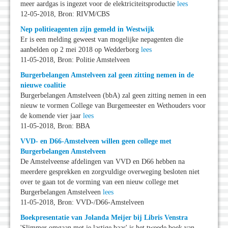
meer aardgas is ingezet voor de elektriciteitsproductie
lees
12-05-2018, Bron: RIVM/CBS
Nep politieagenten zijn gemeld in Westwijk
Er is een melding geweest van mogelijke nepagenten die
aanbelden op 2 mei 2018 op Wedderborg
lees
11-05-2018, Bron: Politie Amstelveen
Burgerbelangen Amstelveen zal geen zitting nemen in de
nieuwe coalitie
Burgerbelangen Amstelveen (bbA) zal geen zitting nemen in een
nieuw te vormen College van Burgemeester en Wethouders voor
de komende vier jaar
lees
11-05-2018, Bron: BBA
VVD- en D66-Amstelveen willen geen college met
Burgerbelangen Amstelveen
De Amstelveense afdelingen van VVD en D66 hebben na
meerdere gesprekken en zorgvuldige overweging besloten niet
over te gaan tot de vorming van een nieuw college met
Burgerbelangen Amstelveen
lees
11-05-2018, Bron: VVD-/D66-Amstelveen
Boekpresentatie van Jolanda Meijer bij Libris Venstra
'Slimmer omgaan met je lastige baas' is het tweede boek van