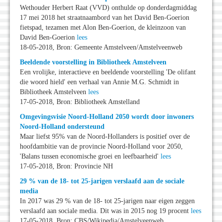
Wethouder Herbert Raat (VVD) onthulde op donderdagmiddag
17 mei 2018 het straatnaambord van het David Ben-Goerion
fietspad, tezamen met Alon Ben-Goerion, de kleinzoon van
David Ben-Goerion
lees
18-05-2018, Bron: Gemeente Amstelveen/Amstelveenweb
Beeldende voorstelling in Bibliotheek Amstelveen
Een vrolijke, interactieve en beeldende voorstelling 'De olifant
die woord hield' een verhaal van Annie M.G. Schmidt in
Bibliotheek Amstelveen
lees
17-05-2018, Bron: Bibliotheek Amstelland
Omgevingsvisie Noord-Holland 2050 wordt door inwoners
Noord-Holland ondersteund
Maar liefst 95% van de Noord-Hollanders is positief over de
hoofdambitie van de provincie Noord-Holland voor 2050,
'Balans tussen economische groei en leefbaarheid'
lees
17-05-2018, Bron: Provincie NH
29 % van de 18- tot 25-jarigen verslaafd aan de sociale
media
In 2017 was 29 % van de 18- tot 25-jarigen naar eigen zeggen
verslaafd aan sociale media. Dit was in 2015 nog 19 procent
lees
17-05-2018, Bron: CBS/Wikipedia/Amstelveenweb