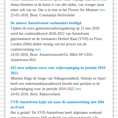
thema bloemen in de kunst is van alle tijden, van vroeger maar
zeker ook van nu. Dat is te zien in het Flower Art Museum
lees
25-05-2018, Bron: Constantijn Hoffscholte
De nieuwe Amstelveense wethouders beëdigd
Tijdens de extra gemeenteraadsvergadering op 23 mei 2018
werd het coalitieakkoord 2018-2022 van Amstelveen
gepresenteerd en de formateurs Herbert Raat (VVD) en Floor
Gordon (D66) deden verslag van het proces van de
coalitievorming
lees
24-05-2018, Bron: Amstelveenweb/GL-BBA-SP-CDA-
Amstelveen/AVA
435 euro miljoen extra voor wijkverpleging in periode 2019-
2022
Minister Hugo de Jonge van Volksgezondheid, Welzijn en Sport
heeft een onderhandelaarsakkoord bereikt met partijen in de
wijkverpleging voor de periode 2019-2022
lees
24-05-2018, Bron: Rijksoverheid
VVD-Amstelveen kijkt uit naar de samenwerking met D66
en PvdA
Het is gelukt! De VVD-Amstelveen heeft afgelopen weekend
met coalitiepartners D66 en PvdA een akkoord bereikt. Op