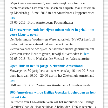
'Mijn kleine zeemeermin', een fantasierijk avontuur van
theatermaakster Eva van den Bosch en harpiste Mai Flesseman
op Moederdag 13 mei 2018 in het Amstelveens Poppentheater
lees
09-05-2018, Bron: Amstelveens Poppentheater
13 vleesverwerkende bedrijven mixen sulfiet in gehakt om
verse kleur te geven
De Nederlandse Voedsel- en Warenautoriteit (NVWA) heeft bij
onderzoek geconstateerd dat een beperkt aantal
vleesverwerkende bedrijven het additief sulfiet gebruikten om
vlees een verse kleur te geven, terwijl dit verboden is.
lees
09-05-2018, Bron: Nederlandse Voedsel- en Warenautoriteit
Open Huis in het 50 jarige Ziekenhuis Amstelland
Vanwege het 50-jarig bestaan is er woensdag 16 mei 2018 een
open huis van 16.00 - 20.00 uur in het Ziekenhuis Amstelland
lees
08-05-2018, Bron: Ziekenhuis Amstelland/Amstelveenweb
D66-Amstelveen wil de Heilige Geestkerk behouden en her-
ontwikkelen
De fractie van D66-Amstelveen wil het monument de 'Heilige
Geestkerk' aan de Haagbeuklaan 3 behouden. D66 is recentelijk