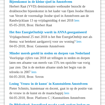
Bijeenkomst in de kleine sjoel in Amstelveen
Herbert Raat (VVD) demissionaire wethouder bezocht de
drukbezochte bijeenkomst in het kader van Open Joodse Huizen
van Verzet de voormalige Joodse sjoel in Amstelveen aan de
Randwijcklaan 13 op vrijdagmiddag 4 mei 2018
lees
05-05-2018, Bron: Herbert Raat
Het 8ste EnergieOntbijt wordt in ANNA georganiseerd
Vrijdagochtend 25 mei 2018 is het 8ste EnergieOntbijt met als
thema: wat betekent aardgasvrij voor uw woning?
lees
04-05-2018, Bron: Gemeente Amstelveen
Minder merels geteld in steden en dorpen van Nederland
Voorlopige cijfers van 2018 uit tellingen in steden en dorpen
laten een afname van merels van 15% ten opzichte van vorig
jaar zien. Dat is de sterkste afname sinds het begin van de
telreeks in 2007
lees
04-05-2018, Bron: Sovon
Lezing 'Vrouw in de kunst' in Kunstuitleen Amstelveen
Pieter Schmits, kunstenaar en docent, gaat in op de positie van
de vrouw in de kunst en de maatschappij
lees
04-05-2018, Bron: Platform C | Kunstuitleen Amstelveen
De Bibliotheek Amstelland maakt werk zoeken leuker en