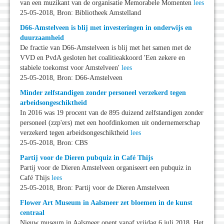
van een muzikant van de organisatie Memorabele Momenten
lees
25-05-2018, Bron: Bibliotheek Amstelland
D66-Amstelveen is blij met investeringen in onderwijs en
duurzaamheid
De fractie van D66-Amstelveen is blij met het samen met de
VVD en PvdA gesloten het coalitieakkoord 'Een zekere en
stabiele toekomst voor Amstelveen'
lees
25-05-2018, Bron: D66-Amstelveen
Minder zelfstandigen zonder personeel verzekerd tegen
arbeidsongeschiktheid
In 2016 was 19 procent van de 895 duizend zelfstandigen zonder
personeel (zzp'ers) met een hoofdinkomen uit ondernemerschap
verzekerd tegen arbeidsongeschiktheid
lees
25-05-2018, Bron: CBS
Partij voor de Dieren pubquiz in Café Thijs
Partij voor de Dieren Amstelveen organiseert een pubquiz in
Café Thijs
lees
25-05-2018, Bron: Partij voor de Dieren Amstelveen
Flower Art Museum in Aalsmeer zet bloemen in de kunst
centraal
Nieuw museum in Aalsmeer opent vanaf vrijdag 6 juli 2018. Het