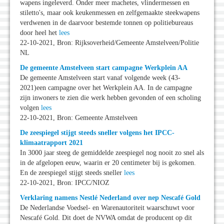
wapens ingeleverd. Onder meer machetes, vlindermessen en
stiletto's, maar ook keukenmessen en zelfgemaakte steekwapens
verdwenen in de daarvoor bestemde tonnen op politiebureaus
door heel het
lees
22-10-2021, Bron: Rijksoverheid/Gemeente Amstelveen/Politie
NL
De gemeente Amstelveen start campagne Werkplein AA
De gemeente Amstelveen start vanaf volgende week (43-
2021)een campagne over het Werkplein AA. In de campagne
zijn inwoners te zien die werk hebben gevonden of een scholing
volgen
lees
22-10-2021, Bron: Gemeente Amstelveen
De zeespiegel stijgt steeds sneller volgens het IPCC-
klimaatrapport 2021
In 3000 jaar steeg de gemiddelde zeespiegel nog nooit zo snel als
in de afgelopen eeuw, waarin er 20 centimeter bij is gekomen.
En de zeespiegel stijgt steeds sneller
lees
22-10-2021, Bron: IPCC/NIOZ
Verklaring namens Nestlé Nederland over nep Nescafé Gold
De Nederlandse Voedsel- en Warenautoriteit waarschuwt voor
Nescafé Gold. Dit doet de NVWA omdat de producent op dit