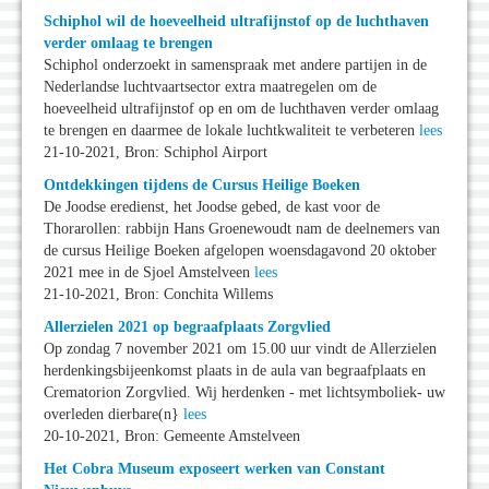
Schiphol wil de hoeveelheid ultrafijnstof op de luchthaven
verder omlaag te brengen
Schiphol onderzoekt in samenspraak met andere partijen in de
Nederlandse luchtvaartsector extra maatregelen om de
hoeveelheid ultrafijnstof op en om de luchthaven verder omlaag
te brengen en daarmee de lokale luchtkwaliteit te verbeteren
lees
21-10-2021, Bron: Schiphol Airport
Ontdekkingen tijdens de Cursus Heilige Boeken
De Joodse eredienst, het Joodse gebed, de kast voor de
Thorarollen: rabbijn Hans Groenewoudt nam de deelnemers van
de cursus Heilige Boeken afgelopen woensdagavond 20 oktober
2021 mee in de Sjoel Amstelveen
lees
21-10-2021, Bron: Conchita Willems
Allerzielen 2021 op begraafplaats Zorgvlied
Op zondag 7 november 2021 om 15.00 uur vindt de Allerzielen
herdenkingsbijeenkomst plaats in de aula van begraafplaats en
Crematorion Zorgvlied. Wij herdenken - met lichtsymboliek- uw
overleden dierbare(n}
lees
20-10-2021, Bron: Gemeente Amstelveen
Het Cobra Museum exposeert werken van Constant