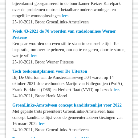
bijeenkomst georganiseerd in de buurtkamer Keizer Karelpark
over de problemen omtrent betaalbare ouderenwoningen en
mogelijke woonoplossingen
lees
25-10-2021, Bron: GroenLinks-Amstelveen
Week 43-2021 de 70 woorden van stadsdominee Werner
Pieterse
Een paar woorden om even stil te staan in een snelle tijd. Ter
inspiratie, om over te peinzen, om op te reageren, door te sturen,
wat je wil
lees
25-10-2021, Bron: Werner Pieterse
Toch toekomstplannen voor De Uiterton
Bij De Uiterton aan de Amsterdamseweg 304 waren op 14
oktober 2021 drie wethouders Marijn van Ballegooijen (PvdA),
Frank Berkhout (D66) en Herbert Raat (VVD) op bezoek
lees
24-10-2021, Bron: Henk Morel
GroenLinks-Amstelveen concept kandidatenlijst voor 2022
Met gepaste trots presenteert GroenLinks-Amstelveen haar
concept kandidatenlijst voor de gemeenteraadsverkiezingen van
16 maart 2022
lees
24-10-2021, Bron: GroenLinks-Amstelveen