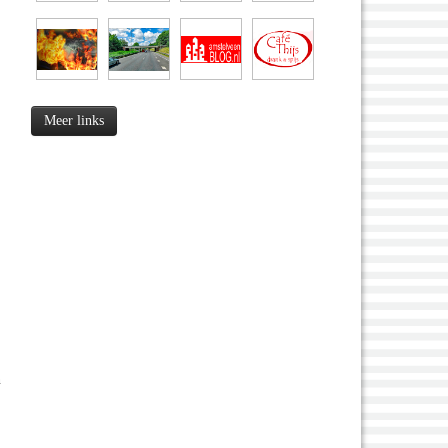
Meer links
n