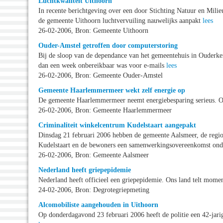
Luchtkwaliteit Uithoorn
In recente berichtgeving over een door Stichting Natuur en Milie
de gemeente Uithoorn luchtvervuiling nauwelijks aanpakt
lees
26-02-2006, Bron: Gemeente Uithoorn
Ouder-Amstel getroffen door computerstoring
Bij de sloop van de dependance van het gemeentehuis in Ouderke
dan een week onbereikbaar was voor e-mails
lees
26-02-2006, Bron: Gemeente Ouder-Amstel
Gemeente Haarlemmermeer wekt zelf energie op
De gemeente Haarlemmermeer neemt energiebesparing serieus. Op 
26-02-2006, Bron: Gemeente Haarlemmermeer
Criminaliteit winkelcentrum Kudelstaart aangepakt
Dinsdag 21 februari 2006 hebben de gemeente Aalsmeer, de regio
Kudelstaart en de bewoners een samenwerkingsovereenkomst on
26-02-2006, Bron: Gemeente Aalsmeer
Nederland heeft griepepidemie
Nederland heeft officieel een griepepidemie. Ons land telt mom
24-02-2006, Bron: Degrotegriepmeting
Alcomobiliste aangehouden in Uithoorn
Op donderdagavond 23 februari 2006 heeft de politie een 42-jarig