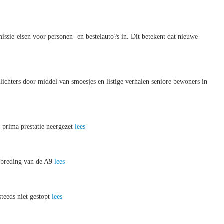
sie-eisen voor personen- en bestelauto?s in. Dit betekent dat nieuwe
chters door middel van smoesjes en listige verhalen seniore bewoners in
prima prestatie neergezet
lees
erbreding van de A9
lees
teeds niet gestopt
lees