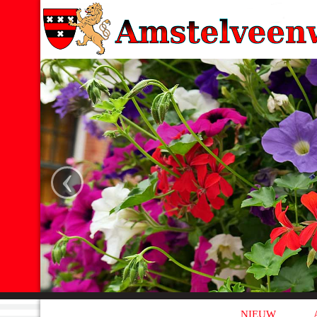
‹
NIEUW