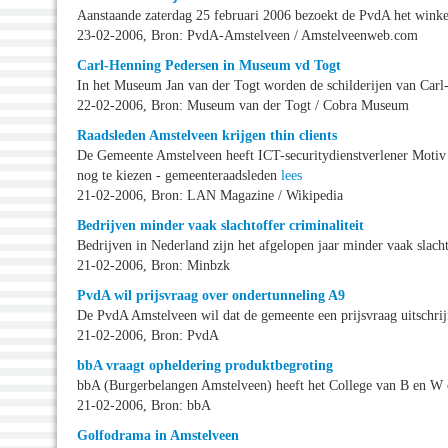
Aanstaande zaterdag 25 februari 2006 bezoekt de PvdA het win
23-02-2006, Bron: PvdA-Amstelveen / Amstelveenweb.com
Carl-Henning Pedersen in Museum vd Togt
In het Museum Jan van der Togt worden de schilderijen van Carl
22-02-2006, Bron: Museum van der Togt / Cobra Museum
Raadsleden Amstelveen krijgen thin clients
De Gemeente Amstelveen heeft ICT-securitydienstverlener Motiv d
nog te kiezen - gemeenteraadsleden
lees
21-02-2006, Bron: LAN Magazine / Wikipedia
Bedrijven minder vaak slachtoffer criminaliteit
Bedrijven in Nederland zijn het afgelopen jaar minder vaak slach
21-02-2006, Bron: Minbzk
PvdA wil prijsvraag over ondertunneling A9
De PvdA Amstelveen wil dat de gemeente een prijsvraag uitschri
21-02-2006, Bron: PvdA
bbA vraagt opheldering produktbegroting
bbA (Burgerbelangen Amstelveen) heeft het College van B en W 
21-02-2006, Bron: bbA
Golfodrama in Amstelveen