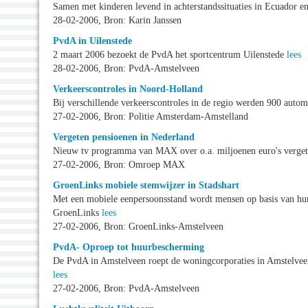
Samen met kinderen levend in achterstandssituaties in Ecuador e
28-02-2006, Bron: Karin Janssen
PvdA in Uilenstede
2 maart 2006 bezoekt de PvdA het sportcentrum Uilenstede
lees
28-02-2006, Bron: PvdA-Amstelveen
Verkeerscontroles in Noord-Holland
Bij verschillende verkeerscontroles in de regio werden 900 auto
27-02-2006, Bron: Politie Amsterdam-Amstelland
Vergeten pensioenen in Nederland
Nieuw tv programma van MAX over o.a. miljoenen euro's verget
27-02-2006, Bron: Omroep MAX
GroenLinks mobiele stemwijzer in Stadshart
Met een mobiele eenpersoonsstand wordt mensen op basis van hun
GroenLinks
lees
27-02-2006, Bron: GroenLinks-Amstelveen
PvdA- Oproep tot huurbescherming
De PvdA in Amstelveen roept de woningcorporaties in Amstelvee
lees
27-02-2006, Bron: PvdA-Amstelveen