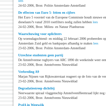
lees
24-02-2006, Bron: Politie Amsterdam-Amstelland
De effecten van Euro 5- feiten en cijfers
Het Euro 5 voorstel van de Europese Commissie houdt nieuwe emis
dieselauto?s vanaf 2010 roetfilters nodig zullen hebben
lees
24-02-2006, Bron: Milieu- en Natuur Planbureau
Waarschuwing voor oplichters
Op woensdagochtend- en middag 22 februari 2006 probeerden opli
Amsterdam Zuid geld en bankpasjes afhandig te maken
lees
23-02-2006, Bron: Politie Amsterdam-Amstelland
Utrechtse studenten geen partij
De Amstelveense rugbyers van ARC 1890 dit weekeinde weer een 
23-02-2006, Bron: Amstelveens Nieuwsblad
Verbreding A9
Marjan Nijssen van Rijkswaterstaat reageert op de foto van de v
23-02-2006, Bron: Amstelveens Nieuwsblad
Degradatiestreep dichtbij
Neerwaarste spiraal vlaggenschip AmstelveenHeemraad lijkt nog s
23-02-2006, Bron: Amstelveens Nieuwsblad
PvdA in Westwijk