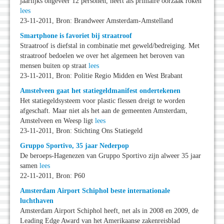
jaarlijks ongeveer 12 personen, heeft als primaire oorzaak roken
lees
23-11-2011, Bron: Brandweer Amsterdam-Amstelland
Smartphone is favoriet bij straatroof
Straatroof is diefstal in combinatie met geweld/bedreiging. Met
straatroof bedoelen we over het algemeen het beroven van
mensen buiten op straat
lees
23-11-2011, Bron: Politie Regio Midden en West Brabant
Amstelveen gaat het statiegeldmanifest ondertekenen
Het statiegeldsysteem voor plastic flessen dreigt te worden
afgeschaft. Maar niet als het aan de gemeenten Amsterdam,
Amstelveen en Weesp ligt
lees
23-11-2011, Bron: Stichting Ons Statiegeld
Gruppo Sportivo, 35 jaar Nederpop
De beroeps-Hagenezen van Gruppo Sportivo zijn alweer 35 jaar
samen
lees
22-11-2011, Bron: P60
Amsterdam Airport Schiphol beste internationale
luchthaven
Amsterdam Airport Schiphol heeft, net als in 2008 en 2009, de
Leading Edge Award van het Amerikaanse zakenreisblad