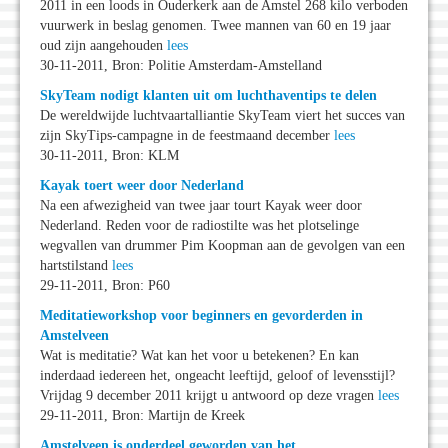
2011 in een loods in Ouderkerk aan de Amstel 268 kilo verboden
vuurwerk in beslag genomen. Twee mannen van 60 en 19 jaar
oud zijn aangehouden
lees
30-11-2011, Bron: Politie Amsterdam-Amstelland
SkyTeam nodigt klanten uit om luchthaventips te delen
De wereldwijde luchtvaartalliantie SkyTeam viert het succes van
zijn SkyTips-campagne in de feestmaand december
lees
30-11-2011, Bron: KLM
Kayak toert weer door Nederland
Na een afwezigheid van twee jaar tourt Kayak weer door
Nederland. Reden voor de radiostilte was het plotselinge
wegvallen van drummer Pim Koopman aan de gevolgen van een
hartstilstand
lees
29-11-2011, Bron: P60
Meditatieworkshop voor beginners en gevorderden in
Amstelveen
Wat is meditatie? Wat kan het voor u betekenen? En kan
inderdaad iedereen het, ongeacht leeftijd, geloof of levensstijl?
Vrijdag 9 december 2011 krijgt u antwoord op deze vragen
lees
29-11-2011, Bron: Martijn de Kreek
Amstelveen is onderdeel geworden van het