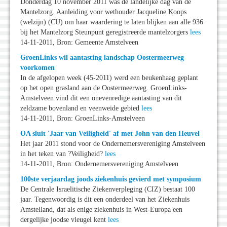
Donderdag 10 november 2011 was de landelijke dag van de
Mantelzorg. Aanleiding voor wethouder Jacqueline Koops
(welzijn) (CU) om haar waardering te laten blijken aan alle 936
bij het Mantelzorg Steunpunt geregistreerde mantelzorgers
lees
14-11-2011, Bron: Gemeente Amstelveen
GroenLinks wil aantasting landschap Oostermeerweg
voorkomen
In de afgelopen week (45-2011) werd een beukenhaag geplant
op het open grasland aan de Oostermeerweg. GroenLinks-
Amstelveen vind dit een onevenredige aantasting van dit
zeldzame bovenland en veenweide gebied
lees
14-11-2011, Bron: GroenLinks-Amstelveen
OA sluit 'Jaar van Veiligheid' af met John van den Heuvel
Het jaar 2011 stond voor de Ondernemersvereniging Amstelveen
in het teken van ?Veiligheid?
lees
14-11-2011, Bron: Ondernemersvereniging Amstelveen
100ste verjaardag joods ziekenhuis gevierd met symposium
De Centrale Israelitische Ziekenverpleging (CIZ) bestaat 100
jaar. Tegenwoordig is dit een onderdeel van het Ziekenhuis
Amstelland, dat als enige ziekenhuis in West-Europa een
dergelijke joodse vleugel kent
lees