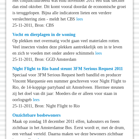
Het conjunctuurbeeld was eind november 2011 een stuk slechter
dan eind oktober. Dit komt vooral doordat de economische groei
is teruggelopen. Bijna alle indicatoren lieten een verdere
verslechtering zien - meldt het CBS
lees
25-11-2011, Bron: CBS
Vocht en dierplagen in de woning
Op plekken met overmatig vocht gaan veel materialen rotten.
Veel insecten vinden deze plekken aantrekkelijk om in te leven
en zich te voeden met onder andere schimmels
lees
25-11-2011, Bron: GGD Amsterdam
Night Flight to Rio band steunt 3FM Serious Request 2011
Speciaal voor 3FM Serious Request heeft bandlid en producer
Vincent Marquenie een nummer geschreven voor Night Flight to
Rio, de 14-koppige partyband uit Amstelveen. Hiermee steunen
zij het doel van dit jaar: Moeders die er alleen voor staan in
oorlogsgeb
lees
25-11-2011, Bron: Night Flight to Rio
Onzichtbare bosbewoners
Maak op zondag 18 december 2011 elfen, kabouters en feeen
zichtbaar in het Amsterdamse Bos. Eerst wordt er, met de drum,
een verhaal verteld. Daarna maken we deze bewoners zichtbaar