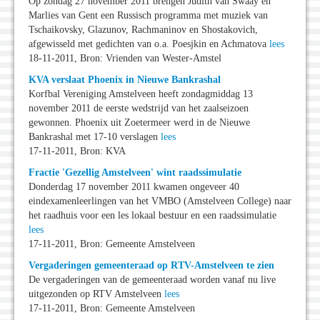
Op zondag 27 november 2011 brengen Judith van Swaay en
Marlies van Gent een Russisch programma met muziek van
Tschaikovsky, Glazunov, Rachmaninov en Shostakovich,
afgewisseld met gedichten van o.a. Poesjkin en Achmatova
lees
18-11-2011, Bron: Vrienden van Wester-Amstel
KVA verslaat Phoenix in Nieuwe Bankrashal
Korfbal Vereniging Amstelveen heeft zondagmiddag 13
november 2011 de eerste wedstrijd van het zaalseizoen
gewonnen. Phoenix uit Zoetermeer werd in de Nieuwe
Bankrashal met 17-10 verslagen
lees
17-11-2011, Bron: KVA
Fractie 'Gezellig Amstelveen' wint raadssimulatie
Donderdag 17 november 2011 kwamen ongeveer 40
eindexamenleerlingen van het VMBO (Amstelveen College) naar
het raadhuis voor een les lokaal bestuur en een raadssimulatie
lees
17-11-2011, Bron: Gemeente Amstelveen
Vergaderingen gemeenteraad op RTV-Amstelveen te zien
De vergaderingen van de gemeenteraad worden vanaf nu live
uitgezonden op RTV Amstelveen
lees
17-11-2011, Bron: Gemeente Amstelveen