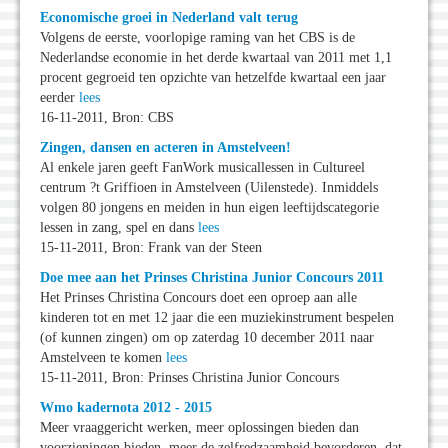
Economische groei in Nederland valt terug
Volgens de eerste, voorlopige raming van het CBS is de
Nederlandse economie in het derde kwartaal van 2011 met 1,1
procent gegroeid ten opzichte van hetzelfde kwartaal een jaar
eerder
lees
16-11-2011, Bron: CBS
Zingen, dansen en acteren in Amstelveen!
Al enkele jaren geeft FanWork musicallessen in Cultureel
centrum ?t Griffioen in Amstelveen (Uilenstede). Inmiddels
volgen 80 jongens en meiden in hun eigen leeftijdscategorie
lessen in zang, spel en dans
lees
15-11-2011, Bron: Frank van der Steen
Doe mee aan het Prinses Christina Junior Concours 2011
Het Prinses Christina Concours doet een oproep aan alle
kinderen tot en met 12 jaar die een muziekinstrument bespelen
(of kunnen zingen) om op zaterdag 10 december 2011 naar
Amstelveen te komen
lees
15-11-2011, Bron: Prinses Christina Junior Concours
Wmo kadernota 2012 - 2015
Meer vraaggericht werken, meer oplossingen bieden dan
voorzieningen bieden, meer de zelfredzaamheid bevorderen, dat