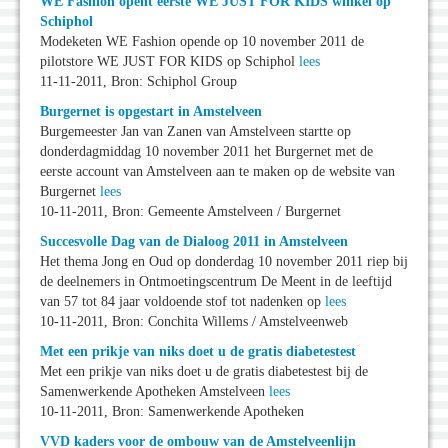
WE Fashion opent eerste WE JUST FOR KIDS winkel op
Schiphol
Modeketen WE Fashion opende op 10 november 2011 de
pilotstore WE JUST FOR KIDS op Schiphol
lees
11-11-2011, Bron: Schiphol Group
Burgernet is opgestart in Amstelveen
Burgemeester Jan van Zanen van Amstelveen startte op
donderdagmiddag 10 november 2011 het Burgernet met de
eerste account van Amstelveen aan te maken op de website van
Burgernet
lees
10-11-2011, Bron: Gemeente Amstelveen / Burgernet
Succesvolle Dag van de Dialoog 2011 in Amstelveen
Het thema Jong en Oud op donderdag 10 november 2011 riep bij
de deelnemers in Ontmoetingscentrum De Meent in de leeftijd
van 57 tot 84 jaar voldoende stof tot nadenken op
lees
10-11-2011, Bron: Conchita Willems / Amstelveenweb
Met een prikje van niks doet u de gratis diabetestest
Met een prikje van niks doet u de gratis diabetestest bij de
Samenwerkende Apotheken Amstelveen
lees
10-11-2011, Bron: Samenwerkende Apotheken
VVD kaders voor de ombouw van de Amstelveenlijn