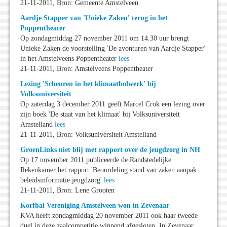
21-11-2011, Bron: Gemeente Amstelveen
Aardje Stapper van 'Unieke Zaken' terug in het
Poppentheater
Op zondagmiddag 27 november 2011 om 14.30 uur brengt
Unieke Zaken de voorstelling 'De avonturen van Aardje Stapper'
in het Amstelveens Poppentheater
lees
21-11-2011, Bron: Amstelveens Poppentheater
Lezing 'Scheuren in het klimaatbolwerk' bij
Volksuniversiteit
Op zaterdag 3 december 2011 geeft Marcel Crok een lezing over
zijn boek 'De staat van het klimaat' bij Volksuniversiteit
Amstelland
lees
21-11-2011, Bron: Volksuniversiteit Amstelland
GroenLinks niet blij met rapport over de jeugdzorg in NH
Op 17 november 2011 publiceerde de Randstedelijke
Rekenkamer het rapport 'Beoordeling stand van zaken aanpak
beleidsinformatie jeugdzorg'
lees
21-11-2011, Bron: Lene Grooten
Korfbal Vereniging Amstelveen won in Zevenaar
KVA heeft zondagmiddag 20 november 2011 ook haar tweede
duel in deze zaalcompetitie winnend afgesloten. In Zevenaar