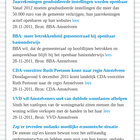
Jaarrekeningen gesubsidieerde instellingen worden openbaar
Vanaf 2012 moeten gesubsidieerde instellingen die meer dan
50.000 euro van de gemeente verkrijgen, hun jaarrekeningen
actief openbaren op hun websites
lees
28-11-2011, Bron: BBA-Amstelveen
BBA: meer betrokkenheid gemeenteraad bij openbaar
basisonderwijs
BBA wil, dat de gemeenteraad op hoofdlijnen betrokken en
aanspreekbaar blijft bij het openbaar basisonderwijs
lees
28-11-2011, Bron: BBA-Amstelveen
CDA-voorzitter Ruth Peetoom komt naar regio Amstelveen
Dinsdagavond 6 december 2011 komt landelijk CDA-voorzitter
Ruth Peetoom naar de regio Amstelveen
lees
28-11-2011, Bron: CDA-Amstelveen
VVD wil Amstelveners snel van dubbele woonlasten afhelpen
Sinds het vastlopen van de woningmarkt zitten mensen die hun
woning willen verkopen met de handen in het haar
lees
28-11-2011, Bron: VVD-Amstelveen
Zzp'er tevreden ondanks moeilijke economische situatie
De meeste zzp'ers kiezen bewust voor het zelfstandig
ondernemerschap en hebben geen spijt van hun keuze; ondanks