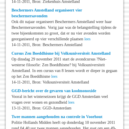
14-11-2011, Bron: Ziekenhuis Amstelland
Beschermers Amstelland organiseert vier
beschermersavonden
Ook dit najaar organiseert Beschermers Amstelland weer haar
Beschermersavonden. Vorig jaar was de belangstelling tijdens de
twee bijeenkomsten zo groot, dat er nu vier avonden worden
georganiseerd op vier verschillende plaatsen
lees
14-11-2011, Bron: Beschermers Amstelland
Cursus Zen Boeddhisme bij Volksuniversiteit Amstelland
Op dinsdag 29 november 2011 start de avondcursus ?Niet-
westerse filosofie: Zen Boeddhisme? bij Volksuniversiteit
Amstelland. In een cursus van 8 lessen wordt er dieper in gegaan
op het Zen Boeddhisme
lees
14-11-2011, Bron: Volksuniversiteit Amstelland
GGD-bericht over de gevaren van koolmonoxide
Vooral in het winterseizoen krijgt de GGD Amsterdam veel
vragen over wonen en gezondheid
lees
13-11-2011, Bron: GGD-Amsterdam
Twee mannen aangehouden na controle in Voorhout
Politie Hollands Midden heeft op donderdag 10 november 2011
rond 04.40 uur twee mannen aangehouden. Het gaat om een 49-