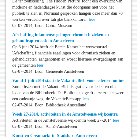
De tentoonstelling 'The Hidden Picture' toont een overzicht van
moderne en hedendaagse kunst die doorgaans niet voor het
publiek te zien is. Normaal gesproken hangen deze meer dan 70
werken verdeeld over talrijke bankkantoren
lees
02-07-2014, Bron: Cobra Museum
Afschaffing inkomensregelingen chronisch zieken en
gehandicapten ook in Amstelveen
Op 3 juni 2014 heeft de Eerste Kamer het wetsvoorstel
'Afschaffing financiële regelingen voor chronisch zieken en
gehandicapten' aangenomen en wordt hiermee overgedragen aan
de gemeenten
lees
02-07-2014, Bron: Gemeente Amstelveen
Vanaf 1 juli 2014 staat de VakantieBieb voor iedereen online
Zomerlezen met de VakantieBieb is gratis voor leden en niet-
leden van de Bibliotheek. De Bibliotheek geeft deze zomer weer
een cadeautje weg: de VakantieBieb-app
lees
02-07-2014, Bron: Bibliotheek Amstelland
Week 27-2014, activiteiten in de Amstelveense wijkcentra
Activiteiten in de Amstelveense wijkcentra week 27-2014
lees
02-07-2014, Bron: AanZ-Amstelveen
Kunst en Creamarkt in Stadshart Amstelveen