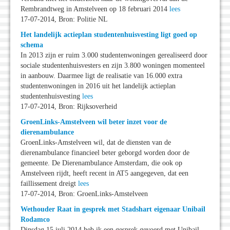
Rembrandtweg in Amstelveen op 18 februari 2014
lees
17-07-2014, Bron: Politie NL
Het landelijk actieplan studentenhuisvesting ligt goed op
schema
In 2013 zijn er ruim 3.000 studentenwoningen gerealiseerd door
sociale studentenhuisvesters en zijn 3.800 woningen momenteel
in aanbouw. Daarmee ligt de realisatie van 16.000 extra
studentenwoningen in 2016 uit het landelijk actieplan
studentenhuisvesting
lees
17-07-2014, Bron: Rijksoverheid
GroenLinks-Amstelveen wil beter inzet voor de
dierenambulance
GroenLinks-Amstelveen wil, dat de diensten van de
dierenambulance financieel beter geborgd worden door de
gemeente. De Dierenambulance Amsterdam, die ook op
Amstelveen rijdt, heeft recent in AT5 aangegeven, dat een
faillissement dreigt
lees
17-07-2014, Bron: GroenLinks-Amstelveen
Wethouder Raat in gesprek met Stadshart eigenaar Unibail
Rodamco
Dinsdag 15 juli 2014 heb ik een gesprek gevoerd met Unibail-