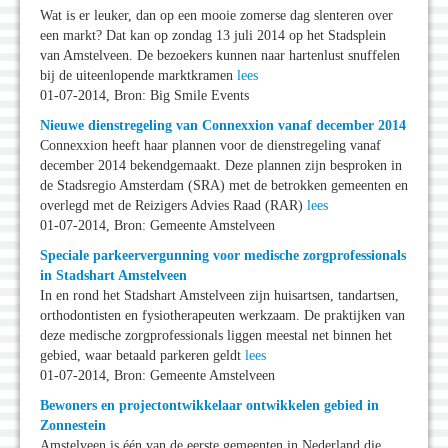
Wat is er leuker, dan op een mooie zomerse dag slenteren over
een markt? Dat kan op zondag 13 juli 2014 op het Stadsplein
van Amstelveen. De bezoekers kunnen naar hartenlust snuffelen
bij de uiteenlopende marktkramen
lees
01-07-2014, Bron: Big Smile Events
Nieuwe dienstregeling van Connexxion vanaf december 2014
Connexxion heeft haar plannen voor de dienstregeling vanaf
december 2014 bekendgemaakt. Deze plannen zijn besproken in
de Stadsregio Amsterdam (SRA) met de betrokken gemeenten en
overlegd met de Reizigers Advies Raad (RAR)
lees
01-07-2014, Bron: Gemeente Amstelveen
Speciale parkeervergunning voor medische zorgprofessionals
in Stadshart Amstelveen
In en rond het Stadshart Amstelveen zijn huisartsen, tandartsen,
orthodontisten en fysiotherapeuten werkzaam. De praktijken van
deze medische zorgprofessionals liggen meestal net binnen het
gebied, waar betaald parkeren geldt
lees
01-07-2014, Bron: Gemeente Amstelveen
Bewoners en projectontwikkelaar ontwikkelen gebied in
Zonnestein
Amstelveen is één van de eerste gemeenten in Nederland die