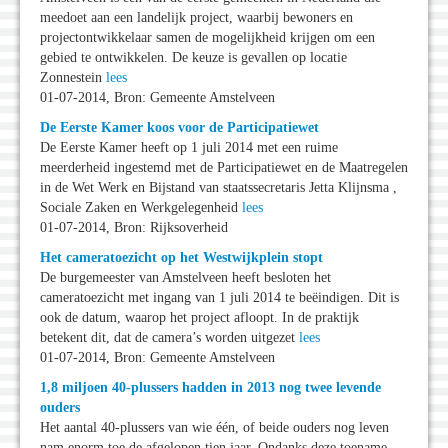
meedoet aan een landelijk project, waarbij bewoners en
projectontwikkelaar samen de mogelijkheid krijgen om een
gebied te ontwikkelen. De keuze is gevallen op locatie
Zonnestein
lees
01-07-2014, Bron: Gemeente Amstelveen
De Eerste Kamer koos voor de Participatiewet
De Eerste Kamer heeft op 1 juli 2014 met een ruime
meerderheid ingestemd met de Participatiewet en de Maatregelen
in de Wet Werk en Bijstand van staatssecretaris Jetta Klijnsma ,
Sociale Zaken en Werkgelegenheid
lees
01-07-2014, Bron: Rijksoverheid
Het cameratoezicht op het Westwijkplein stopt
De burgemeester van Amstelveen heeft besloten het
cameratoezicht met ingang van 1 juli 2014 te beëindigen. Dit is
ook de datum, waarop het project afloopt. In de praktijk
betekent dit, dat de camera’s worden uitgezet
lees
01-07-2014, Bron: Gemeente Amstelveen
1,8 miljoen 40-plussers hadden in 2013 nog twee levende
ouders
Het aantal 40-plussers van wie één, of beide ouders nog leven
nam enorm toe de afgelopen tien jaar. Ondanks deze toename