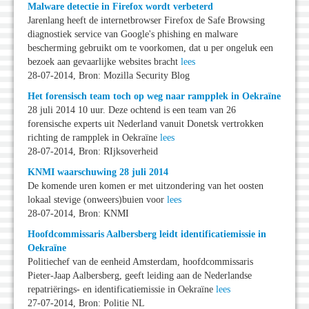
Malware detectie in Firefox wordt verbeterd
Jarenlang heeft de internetbrowser Firefox de Safe Browsing
diagnostiek service van Google's phishing en malware
bescherming gebruikt om te voorkomen, dat u per ongeluk een
bezoek aan gevaarlijke websites bracht
lees
28-07-2014, Bron: Mozilla Security Blog
Het forensisch team toch op weg naar rampplek in Oekraïne
28 juli 2014 10 uur. Deze ochtend is een team van 26
forensische experts uit Nederland vanuit Donetsk vertrokken
richting de rampplek in Oekraïne
lees
28-07-2014, Bron: RIjksoverheid
KNMI waarschuwing 28 juli 2014
De komende uren komen er met uitzondering van het oosten
lokaal stevige (onweers)buien voor
lees
28-07-2014, Bron: KNMI
Hoofdcommissaris Aalbersberg leidt identificatiemissie in
Oekraïne
Politiechef van de eenheid Amsterdam, hoofdcommissaris
Pieter-Jaap Aalbersberg, geeft leiding aan de Nederlandse
repatriërings- en identificatiemissie in Oekraïne
lees
27-07-2014, Bron: Politie NL