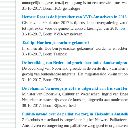
onmogelijk opgave, tenzij er toegang is tot een overzicht met w
31-10-2017, Bron: HCC!genealogie
Herbert Raat is de lijsttrekker van VVD-Amstelveen in 2018
Gisteravond 30 oktober 2017 is tijdens de ledenvergadering v
tot lijstrekker voor de gemeenteraadsverkiezingen van 2018
lees
31-10-2017, Bron: VVD-Amstelveen
Taaltip: Hoe ben je erachter gekomen?
In zinnen als 'Hoe ben je erachter gekomen?' worden er en achte
31-10-2017, Bron: Taalpost
De bevolking van Nederland groeit door buitenlandse migrat
De bevolking van Nederland groeide in de eerste drie kwartalen 
gevolg van buitenlandse migratie. Het migratiesaldo kwam uit o
31-10-2017, Bron: CBS
De Johannes Vermeerprijs 2017 is uitgereikt aan Iris van He
Minister van Onderwijs, Cultuur en Wetenschap, Ingrid van Enge
Nederlandse staatsprijs voor de kunsten, uitgereikt aan modeontw
30-10-2017, Bron: Rijksoverheid
Publieksavond over de palliatieve zorg in Ziekenhuis Amstel
Ziekenhuis Amstelland is aangesloten bij het Netwerk Palliatieve 
Amstelveen en omgeving om palliatieve zorg goed te organisere