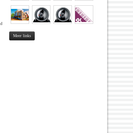
md
Meer links