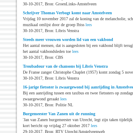
30-10-2017, Bron: GroenLinks-Amstelveen
Schrijver Thomas Verbogt komt naar Amstelveen
Vrijdag 10 november 2017 zal de koning van de melancholie, sc
muzikaal omlijst door de groep Ibiss
lees
30-10-2017, Bron: Libris Venstra
Steeds meer vrouwen worden lid van een vakbond
Het aantal mensen, dat is aangesloten bij een vakbond blijft ter
het aantal vakbondsleden toe
lees
30-10-2017, Bron: CBS
Troubadour van de chansons bij Libris Venstra
De Franse zanger Christophe Chaplet (1957) komt zondag 5 nove
30-10-2017, Bron: Libris Venstra
16-jarige fietsster is zwaargewond bij aanrijding in Amstelve
Bij een aanrijding tussen een taxibus en twee fietssters op zond
zwaargewond geraakt
lees
30-10-2017, Bron: Politie NL
Burgemeester Van Zanen uit de running
'Jan van Zanen burgemeester van Utrecht, legt zijn taken tijdelij
kort bericht op vrijdag 27 oktober 2017
lees
29-10-2017, Bron: RTV Utrecht/Amstelveenweb