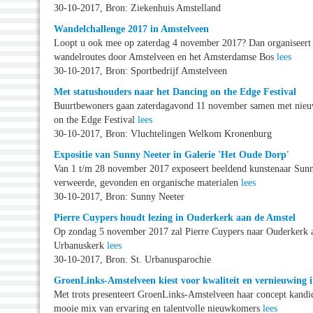
30-10-2017, Bron: Ziekenhuis Amstelland
Wandelchallenge 2017 in Amstelveen
Loopt u ook mee op zaterdag 4 november 2017? Dan organiseert
wandelroutes door Amstelveen en het Amsterdamse Bos
lees
30-10-2017, Bron: Sportbedrijf Amstelveen
Met statushouders naar het Dancing on the Edge Festival
Buurtbewoners gaan zaterdagavond 11 november samen met nieuw
on the Edge Festival
lees
30-10-2017, Bron: Vluchtelingen Welkom Kronenburg
Expositie van Sunny Neeter in Galerie 'Het Oude Dorp'
Van 1 t/m 28 november 2017 exposeert beeldend kunstenaar Sunny
verweerde, gevonden en organische materialen
lees
30-10-2017, Bron: Sunny Neeter
Pierre Cuypers houdt lezing in Ouderkerk aan de Amstel
Op zondag 5 november 2017 zal Pierre Cuypers naar Ouderkerk 
Urbanuskerk
lees
30-10-2017, Bron: St. Urbanusparochie
GroenLinks-Amstelveen kiest voor kwaliteit en vernieuwing 
Met trots presenteert GroenLinks-Amstelveen haar concept kandid
mooie mix van ervaring en talentvolle nieuwkomers
lees