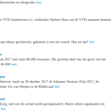
achtwoorden en inlogcodes
lees
an de VVD Amstelveen e.o. wethouder Herbert Raat van de VVD unaniem benoe
r aan elkaar geschreven; gekomen is een los woord. Hoe zit dat?
lees
ie
van 2017 met ruim 80.000 inwoners. Het grootste deel van die groei was het
p 66.000
lees
rpen
lshoven, heeft op 30 oktober 2017 de Johannes Vermeer Prijs 2017, de
erper Iris van Herpen in de Ridderzaal
lees
land
Zorg, met wie de avond wordt georganiseerd. Hierin zitten organisaties uit
n
lees