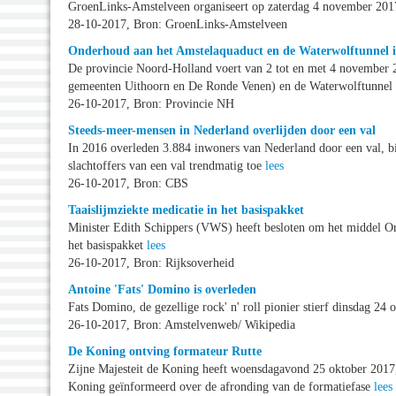
GroenLinks-Amstelveen organiseert op zaterdag 4 november 2017
28-10-2017, Bron: GroenLinks-Amstelveen
Onderhoud aan het Amstelaquaduct en de Waterwolftunnel 
De provincie Noord-Holland voert van 2 tot en met 4 november 2
gemeenten Uithoorn en De Ronde Venen) en de Waterwolftunnel
26-10-2017, Bron: Provincie NH
Steeds-meer-mensen in Nederland overlijden door een val
In 2016 overleden 3.884 inwoners van Nederland door een val, bi
slachtoffers van een val trendmatig toe
lees
26-10-2017, Bron: CBS
Taaislijmziekte medicatie in het basispakket
Minister Edith Schippers (VWS) heeft besloten om het middel Orka
het basispakket
lees
26-10-2017, Bron: Rijksoverheid
Antoine 'Fats' Domino is overleden
Fats Domino, de gezellige rock' n' roll pionier stierf dinsdag 24
26-10-2017, Bron: Amstelvenweb/ Wikipedia
De Koning ontving formateur Rutte
Zijne Majesteit de Koning heeft woensdagavond 25 oktober 2017,
Koning geïnformeerd over de afronding van de formatiefase
lees