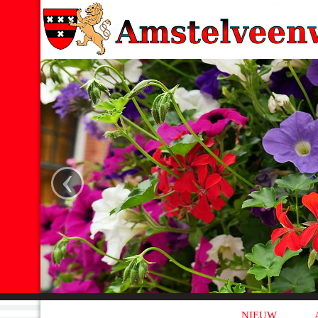
‹
NIEUW