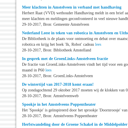
Meer klachten in Amstelveen in verband met handhaving
Herbert Raat (VVD) wethouder Handhaving meldt in een brief aa
meer klachten en meldingen geconfronteerd in veel nieuwe hand
29-10-2017, Bron: Gemeente Amstelveen
Nederland Leest in teken van robotica in Amstelveen en Uith
De Bibliotheek is de plaats voor ontmoeting en debat over maats
robotica en krijg het boek 'Ik, Robot' cadeau
lees
28-10-2017, Bron: Bibliotheek Amstelland
In gesprek met de GroenLinks-Amstelveen fractie
De fractie van GroenLinks-Amstelveen vindt het tijd voor een go
maand in P60
lees
28-10-2017, Bron: GroenLinks-Amstelveen
De wintertijd van 2017-2018 komt eraan!
Op zondagochtend 29 oktober 2017 moeten wij de klokken van 03:
28-10-2017, Bron: Amstelveenweb
Spookje in het Amstelveens Poppentheater
Het 'Spookje' is geïnspireerd door het sprookje 'Doornroosje' v
28-10-2017, Bron: Amstelveens Poppentheater
Herfstwandeling door de Groene Schakel in de Middelpolder