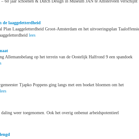
sen – 60 jaar schoenen & Dutch Design in Museum JAN te Amstelveen verschijnt
 de laaggeletterdheid
l Plan Laaggeletterdheid Groot-Amsterdam en het uitvoeringsplan Taaloffensie
aaggeletterdheid
lees
 maat
g Allemansbelang op het terrein van de Oostelijk Halfrond 9 een spandoek
s
rgemeester Tjapko Poppens ging langs met een boeket bloemen om het
lees
ar daling weer toegenomen. Ook het overig onbenut arbeidspotentieel
rlengd