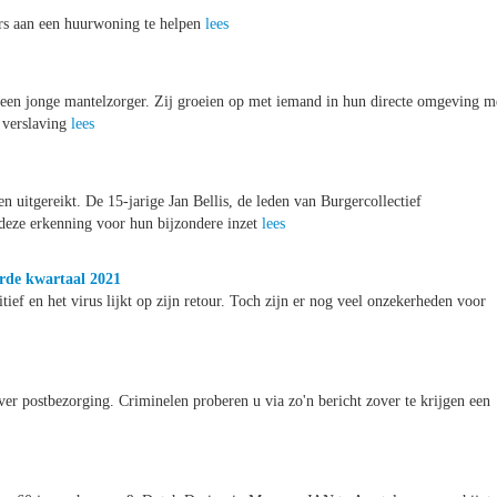
s aan een huurwoning te helpen
lees
 een jonge mantelzorger. Zij groeien op met iemand in hun directe omgeving m
f verslaving
lees
uitgereikt. De 15-jarige Jan Bellis, de leden van Burgercollectief
 deze erkenning voor hun bijzondere inzet
lees
rde kwartaal 2021
ief en het virus lijkt op zijn retour. Toch zijn er nog veel onzekerheden voor
er postbezorging. Criminelen proberen u via zo'n bericht zover te krijgen een