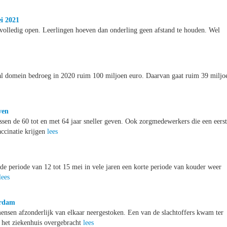
i 2021
lledig open. Leerlingen hoeven dan onderling geen afstand te houden. Wel
aal domein bedroeg in 2020 ruim 100 miljoen euro. Daarvan gaat ruim 39 miljo
ven
sen de 60 tot en met 64 jaar sneller geven. Ook zorgmedewerkers die een eers
ccinatie krijgen
lees
de periode van 12 tot 15 mei in vele jaren een korte periode van kouder weer
lees
erdam
nsen afzonderlijk van elkaar neergestoken. Een van de slachtoffers kwam ter
ar het ziekenhuis overgebracht
lees