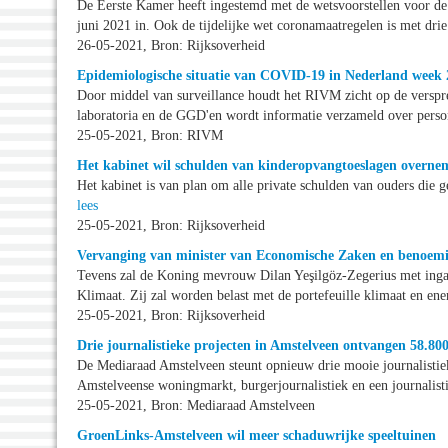
De Eerste Kamer heeft ingestemd met de wetsvoorstellen voor de
juni 2021 in. Ook de tijdelijke wet coronamaatregelen is met dr
26-05-2021, Bron: Rijksoverheid
Epidemiologische situatie van COVID-19 in Nederland week 
Door middel van surveillance houdt het RIVM zicht op de versp
laboratoria en de GGD'en wordt informatie verzameld over pers
25-05-2021, Bron: RIVM
Het kabinet wil schulden van kinderopvangtoeslagen overne
Het kabinet is van plan om alle private schulden van ouders die
lees
25-05-2021, Bron: Rijksoverheid
Vervanging van minister van Economische Zaken en benoemin
Tevens zal de Koning mevrouw Dilan Yeşilgöz-Zegerius met inga
Klimaat. Zij zal worden belast met de portefeuille klimaat en en
25-05-2021, Bron: Rijksoverheid
Drie journalistieke projecten in Amstelveen ontvangen 58.80
De Mediaraad Amstelveen steunt opnieuw drie mooie journalistie
Amstelveense woningmarkt, burgerjournalistiek en een journalis
25-05-2021, Bron: Mediaraad Amstelveen
GroenLinks-Amstelveen wil meer schaduwrijke speeltuinen