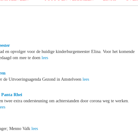
ester
ad en opvolger voor de huidige kinderburgemeester Elina. Voor het komende
tgedaagd om mee te doen
lees
ren
ver de Uitvoeringsagenda Gezond in Amstelveen
lees
p Panta Rhei
 en twee extra ondersteuning om achterstanden door corona weg te werken.
lees
ager; Menno Valk
lees