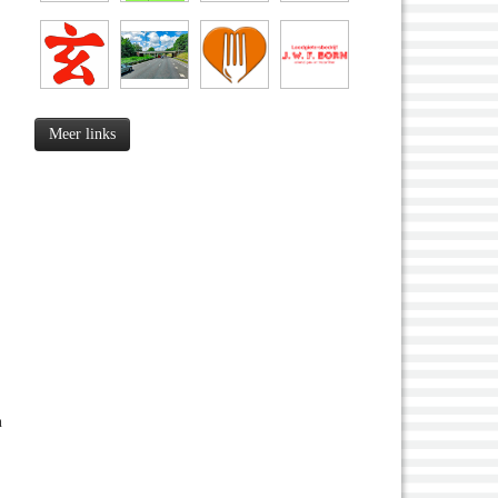
Meer links
n