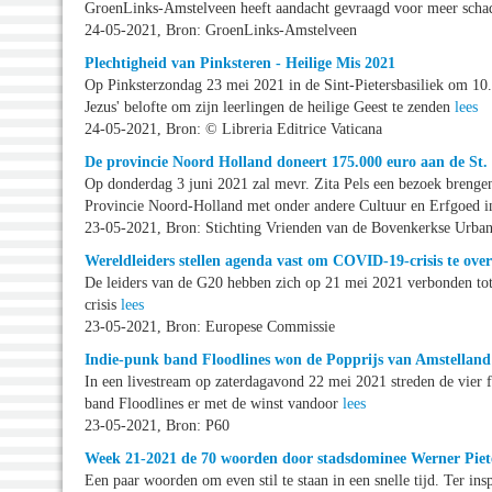
GroenLinks-Amstelveen heeft aandacht gevraagd voor meer scha
24-05-2021, Bron: GroenLinks-Amstelveen
Plechtigheid van Pinksteren - Heilige Mis 2021
Op Pinksterzondag 23 mei 2021 in de Sint-Pietersbasiliek om 10.0
Jezus' belofte om zijn leerlingen de heilige Geest te zenden
lees
24-05-2021, Bron: © Libreria Editrice Vaticana
De provincie Noord Holland doneert 175.000 euro aan de St
Op donderdag 3 juni 2021 zal mevr. Zita Pels een bezoek brenge
Provincie Noord-Holland met onder andere Cultuur en Erfgoed in
23-05-2021, Bron: Stichting Vrienden van de Bovenkerkse Urba
Wereldleiders stellen agenda vast om COVID-19-crisis te o
De leiders van de G20 hebben zich op 21 mei 2021 verbonden to
crisis
lees
23-05-2021, Bron: Europese Commissie
Indie-punk band Floodlines won de Popprijs van Amstelland
In een livestream op zaterdagavond 22 mei 2021 streden de vier f
band Floodlines er met de winst vandoor
lees
23-05-2021, Bron: P60
Week 21-2021 de 70 woorden door stadsdominee Werner Piet
Een paar woorden om even stil te staan in een snelle tijd. Ter ins