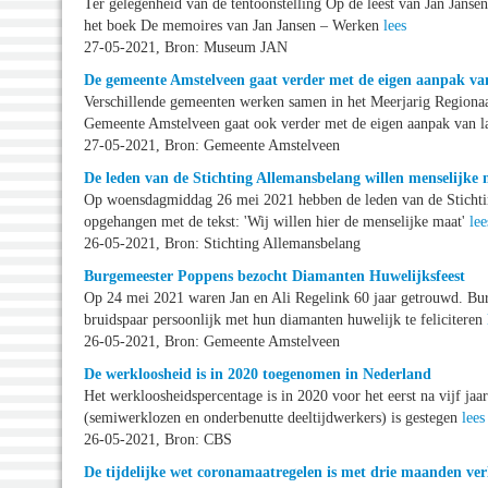
Ter gelegenheid van de tentoonstelling Op de leest van Jan Jan
het boek De memoires van Jan Jansen – Werken
lees
27-05-2021, Bron: Museum JAN
De gemeente Amstelveen gaat verder met de eigen aanpak van
Verschillende gemeenten werken samen in het Meerjarig Regionaa
Gemeente Amstelveen gaat ook verder met de eigen aanpak van l
27-05-2021, Bron: Gemeente Amstelveen
De leden van de Stichting Allemansbelang willen menselijke
Op woensdagmiddag 26 mei 2021 hebben de leden van de Stichtin
opgehangen met de tekst: 'Wij willen hier de menselijke maat'
lee
26-05-2021, Bron: Stichting Allemansbelang
Burgemeester Poppens bezocht Diamanten Huwelijksfeest
Op 24 mei 2021 waren Jan en Ali Regelink 60 jaar getrouwd. Bu
bruidspaar persoonlijk met hun diamanten huwelijk te feliciteren
26-05-2021, Bron: Gemeente Amstelveen
De werkloosheid is in 2020 toegenomen in Nederland
Het werkloosheidspercentage is in 2020 voor het eerst na vijf ja
(semiwerklozen en onderbenutte deeltijdwerkers) is gestegen
lees
26-05-2021, Bron: CBS
De tijdelijke wet coronamaatregelen is met drie maanden ve