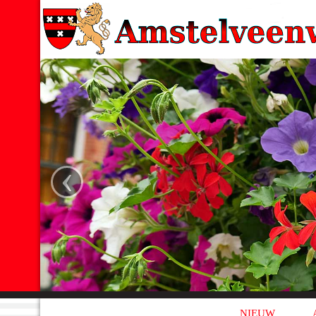
‹
NIEUW