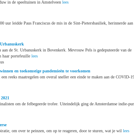
duw in de speeltuinen in Amstelveen
lees
0 uur leidde Paus Franciscus de mis in de Sint-Pietersbasiliek, herinnerde aan
. Urbanuskerk
n aan de St. Urbanuskerk in Bovenkerk. Mevrouw Pels is gedeputeerde van de
 haar portefeuille
lees
nus
verwinnen en toekomstige pandemieën te voorkomen
t een reeks maatregelen om overal sneller een einde te maken aan de COVID-1
 2021
inalisten om de felbegeerde trofee. Uiteindelijk ging de Amsterdamse indie-pu
erse
piratie, om over te peinzen, om op te reageren, door te sturen, wat je wil
lees