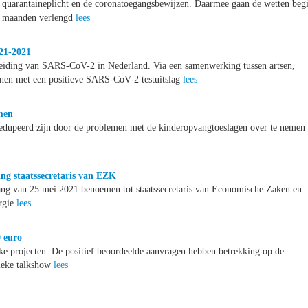
 quarantaineplicht en de coronatoegangsbewijzen. Daarmee gaan de wetten beg
ie maanden verlengd
lees
21-2021
reiding van SARS-CoV-2 in Nederland. Via een samenwerking tussen artsen,
onen met een positieve SARS-CoV-2 testuitslag
lees
men
 gedupeerd zijn door de problemen met de kinderopvangtoeslagen over te nemen
g staatssecretaris van EZK
ng van 25 mei 2021 benoemen tot staatssecretaris van Economische Zaken en
ergie
lees
0 euro
ke projecten. De positief beoordeelde aanvragen hebben betrekking op de
tieke talkshow
lees