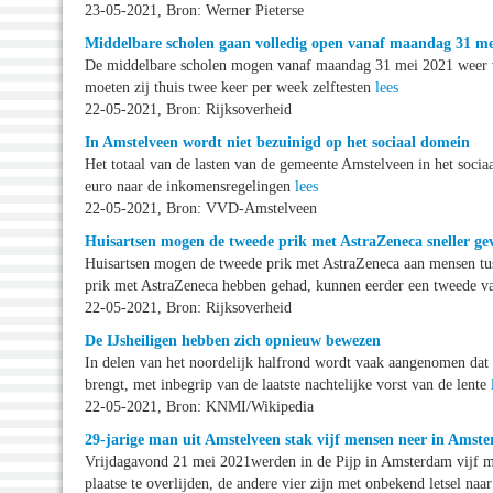
23-05-2021, Bron: Werner Pieterse
Middelbare scholen gaan volledig open vanaf maandag 31 me
De middelbare scholen mogen vanaf maandag 31 mei 2021 weer vo
moeten zij thuis twee keer per week zelftesten
lees
22-05-2021, Bron: Rijksoverheid
In Amstelveen wordt niet bezuinigd op het sociaal domein
Het totaal van de lasten van de gemeente Amstelveen in het soci
euro naar de inkomensregelingen
lees
22-05-2021, Bron: VVD-Amstelveen
Huisartsen mogen de tweede prik met AstraZeneca sneller ge
Huisartsen mogen de tweede prik met AstraZeneca aan mensen tus
prik met AstraZeneca hebben gehad, kunnen eerder een tweede va
22-05-2021, Bron: Rijksoverheid
De IJsheiligen hebben zich opnieuw bewezen
In delen van het noordelijk halfrond wordt vaak aangenomen dat 
brengt, met inbegrip van de laatste nachtelijke vorst van de lente
22-05-2021, Bron: KNMI/Wikipedia
29-jarige man uit Amstelveen stak vijf mensen neer in Amst
Vrijdagavond 21 mei 2021werden in de Pijp in Amsterdam vijf me
plaatse te overlijden, de andere vier zijn met onbekend letsel na