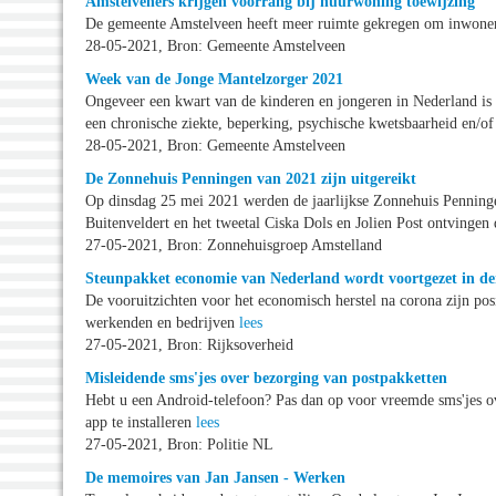
Amstelveners krijgen voorrang bij huurwoning toewijzing
De gemeente Amstelveen heeft meer ruimte gekregen om inwoner
28-05-2021, Bron: Gemeente Amstelveen
Week van de Jonge Mantelzorger 2021
Ongeveer een kwart van de kinderen en jongeren in Nederland is
een chronische ziekte, beperking, psychische kwetsbaarheid en/o
28-05-2021, Bron: Gemeente Amstelveen
De Zonnehuis Penningen van 2021 zijn uitgereikt
Op dinsdag 25 mei 2021 werden de jaarlijkse Zonnehuis Penningen 
Buitenveldert en het tweetal Ciska Dols en Jolien Post ontvingen
27-05-2021, Bron: Zonnehuisgroep Amstelland
Steunpakket economie van Nederland wordt voortgezet in de
De vooruitzichten voor het economisch herstel na corona zijn posit
werkenden en bedrijven
lees
27-05-2021, Bron: Rijksoverheid
Misleidende sms'jes over bezorging van postpakketten
Hebt u een Android-telefoon? Pas dan op voor vreemde sms'jes ov
app te installeren
lees
27-05-2021, Bron: Politie NL
De memoires van Jan Jansen - Werken