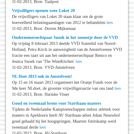
11-02-2013, Bron: Taalpost
Vrijwilligers openen weer Loket 20
De vrijwilligers van Loket 20 staan klaar om de grote
hoeveelheid belastingaanslagen van 2012 te behandelen
lees
11-02-2013, Bron: Dorien Mijksenaar
Ondernemersechtpaar Snoek in het zonnetje door de VVD
Op vrijdag 8 februari 2013 deelde VVD Statenlid van Noord-
Holland, Petra Kirch in aanwezigheid van de Amstelveense VVD
fractie een taart uit aan het ondernemersechtpaar Remco en
Jessica Snoek van 'The WineKitchen'
lees
11-02-2013, Bron: VVD-Amstelveen
NL Doet 2013 ook in Amstelveen!
Op 15 en 16 maart 2013 organiseert het Oranje Fonds voor de
9de keer NLdoet, de grootste vrijwilligersactie van ons land
lees
11-02-2013, Bron: Harmke Visser
Goud en tweemaal brons voor Startbaan-masters
Tijdens de Nederlandse Kampioenschappen indoor atletiek voor
masters in Apeldoorn heeft AV Startbaan-atleet Johan Nieuwhof
goud gehaald bij het hoogspringen, Maarten Smitskamp werd
tweemaal derde
lees
11-02-2013, Bron: AV-Startbaan