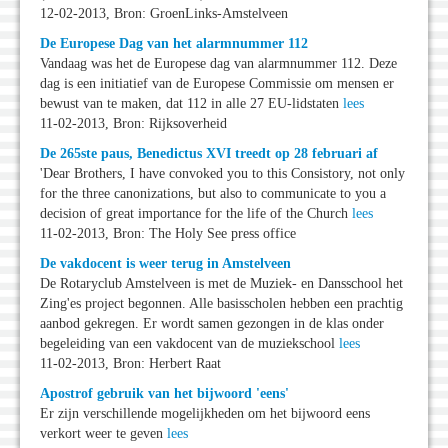
12-02-2013, Bron: GroenLinks-Amstelveen
De Europese Dag van het alarmnummer 112
Vandaag was het de Europese dag van alarmnummer 112. Deze
dag is een initiatief van de Europese Commissie om mensen er
bewust van te maken, dat 112 in alle 27 EU-lidstaten
lees
11-02-2013, Bron: Rijksoverheid
De 265ste paus, Benedictus XVI treedt op 28 februari af
'Dear Brothers, I have convoked you to this Consistory, not only
for the three canonizations, but also to communicate to you a
decision of great importance for the life of the Church
lees
11-02-2013, Bron: The Holy See press office
De vakdocent is weer terug in Amstelveen
De Rotaryclub Amstelveen is met de Muziek- en Dansschool het
Zing'es project begonnen. Alle basisscholen hebben een prachtig
aanbod gekregen. Er wordt samen gezongen in de klas onder
begeleiding van een vakdocent van de muziekschool
lees
11-02-2013, Bron: Herbert Raat
Apostrof gebruik van het bijwoord 'eens'
Er zijn verschillende mogelijkheden om het bijwoord eens
verkort weer te geven
lees