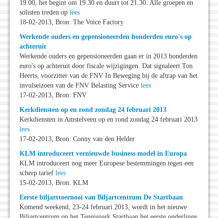
19.00, het begint om 19.30 en duurt tot 21.30. Alle groepen en
solisten treden op
lees
18-02-2013, Bron: The Voice Factory
Werkende ouders en gepensioneerden honderden euro's op
achteruit
Werkende ouders en gepensioneerden gaan er in 2013 honderden
euro's op achteruit door fiscale wijzigingen. Dat signaleert Ton
Heerts, voorzitter van de FNV In Beweging bij de aftrap van het
invulseizoen van de FNV Belasting Service
lees
17-02-2013, Bron: FNV
Kerkdiensten op en rond zondag 24 februari 2013
Kerkdiensten in Amstelveen op en rond zondag 24 februari 2013
lees
17-02-2013, Bron: Conny van den Helder
KLM introduceert vernieuwde business model in Europa
KLM introduceert nog meer Europese bestemmingen tegen een
scherp tarief
lees
15-02-2013, Bron: KLM
Eerste biljarttoernooi van Biljartcentrum De Startbaan
Komend weekend, 23-24 februari 2013, wordt in het nieuwe
Biljartcentrum op het Tennispark Startbaan het eerste onderlinge