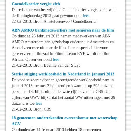
Goendelkoerier vergist zich
De redacteur van het wijkblad Gondelkoerier vergist zich, want
de Koninginnedag 2013 gaat gewoon door
lees
22-02-2013, Bron: Amstelveenweb / Gondelkoerier
ABN AMRO bankmedewerkers met senioren naar de film
Op dinsdag 26 februari 2013 nemen medewerkers van ABN
AMRO Amsterdam een gezelschap ouderen uit Amsterdam en
Amstelveen mee uit naar de film. In een speciaal hiervoor
gereserveerde filmzaal in Filmmuseum EYE wordt de film
African Queen vertoond
lees
21-02-2013, Bron: Eveline van der Stuyt
Sterke stijging werkloosheid in Nederland in januari 2013
De voor seizoeninvloeden gecorrigeerde werkloosheid nam in
januari 2013 toe met 21 duizend en kwam uit op 592 duizend
personen. Dit blijkt uit de nieuwste cijfers van het CBS. Uit
cijfers van UWV blijkt, dat het aantal WW-uitkeringen met 29
duizend is toe
lees
21-02-2013, Bron: CBS
18 gemeenten ondertekenden overeenkomst met waterschap
AGV
Op donderdag 14 februari 2013 hebben 18 gemeenten,