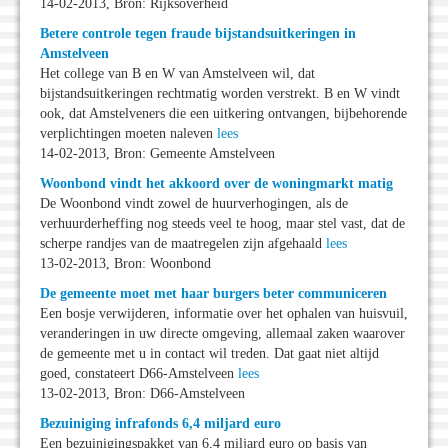
14-02-2013, Bron: Rijksoverheid
Betere controle tegen fraude bijstandsuitkeringen in
Amstelveen
Het college van B en W van Amstelveen wil, dat
bijstandsuitkeringen rechtmatig worden verstrekt. B en W vindt
ook, dat Amstelveners die een uitkering ontvangen, bijbehorende
verplichtingen moeten naleven
lees
14-02-2013, Bron: Gemeente Amstelveen
Woonbond vindt het akkoord over de woningmarkt matig
De Woonbond vindt zowel de huurverhogingen, als de
verhuurderheffing nog steeds veel te hoog, maar stel vast, dat de
scherpe randjes van de maatregelen zijn afgehaald
lees
13-02-2013, Bron: Woonbond
De gemeente moet met haar burgers beter communiceren
Een bosje verwijderen, informatie over het ophalen van huisvuil,
veranderingen in uw directe omgeving, allemaal zaken waarover
de gemeente met u in contact wil treden. Dat gaat niet altijd
goed, constateert D66-Amstelveen
lees
13-02-2013, Bron: D66-Amstelveen
Bezuiniging infrafonds 6,4 miljard euro
Een bezuinigingspakket van 6,4 miljard euro op basis van