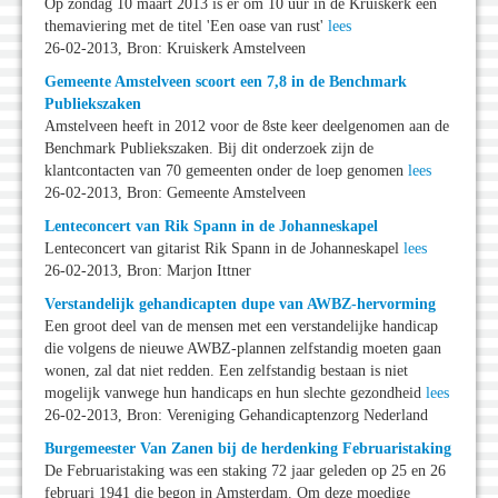
Op zondag 10 maart 2013 is er om 10 uur in de Kruiskerk een
themaviering met de titel 'Een oase van rust'
lees
26-02-2013, Bron: Kruiskerk Amstelveen
Gemeente Amstelveen scoort een 7,8 in de Benchmark
Publiekszaken
Amstelveen heeft in 2012 voor de 8ste keer deelgenomen aan de
Benchmark Publiekszaken. Bij dit onderzoek zijn de
klantcontacten van 70 gemeenten onder de loep genomen
lees
26-02-2013, Bron: Gemeente Amstelveen
Lenteconcert van Rik Spann in de Johanneskapel
Lenteconcert van gitarist Rik Spann in de Johanneskapel
lees
26-02-2013, Bron: Marjon Ittner
Verstandelijk gehandicapten dupe van AWBZ-hervorming
Een groot deel van de mensen met een verstandelijke handicap
die volgens de nieuwe AWBZ-plannen zelfstandig moeten gaan
wonen, zal dat niet redden. Een zelfstandig bestaan is niet
mogelijk vanwege hun handicaps en hun slechte gezondheid
lees
26-02-2013, Bron: Vereniging Gehandicaptenzorg Nederland
Burgemeester Van Zanen bij de herdenking Februaristaking
De Februaristaking was een staking 72 jaar geleden op 25 en 26
februari 1941 die begon in Amsterdam. Om deze moedige