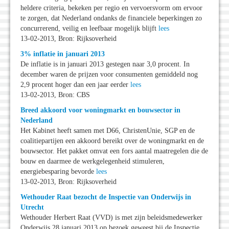
heldere criteria, bekeken per regio en vervoersvorm om ervoor
te zorgen, dat Nederland ondanks de financiele beperkingen zo
concurrerend, veilig en leefbaar mogelijk blijft
lees
13-02-2013, Bron: Rijksoverheid
3% inflatie in januari 2013
De inflatie is in januari 2013 gestegen naar 3,0 procent. In
december waren de prijzen voor consumenten gemiddeld nog
2,9 procent hoger dan een jaar eerder
lees
13-02-2013, Bron: CBS
Breed akkoord voor woningmarkt en bouwsector in
Nederland
Het Kabinet heeft samen met D66, ChristenUnie, SGP en de
coalitiepartijen een akkoord bereikt over de woningmarkt en de
bouwsector. Het pakket omvat een fors aantal maatregelen die de
bouw en daarmee de werkgelegenheid stimuleren,
energiebesparing bevorde
lees
13-02-2013, Bron: Rijksoverheid
Wethouder Raat bezocht de Inspectie van Onderwijs in
Utrecht
Wethouder Herbert Raat (VVD) is met zijn beleidsmedewerker
Onderwijs 28 januari 2013 op bezoek geweest bij de Inspectie