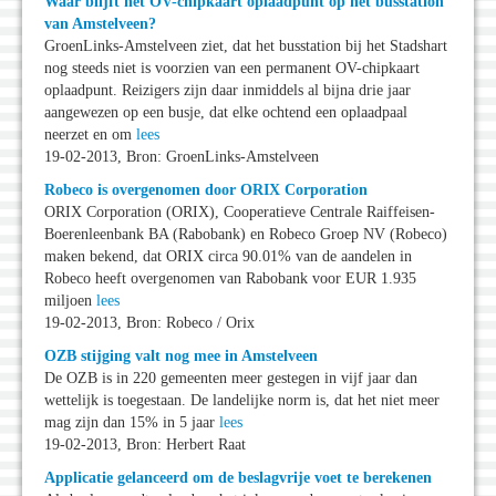
Waar blijft het OV-chipkaart oplaadpunt op het busstation
van Amstelveen?
GroenLinks-Amstelveen ziet, dat het busstation bij het Stadshart
nog steeds niet is voorzien van een permanent OV-chipkaart
oplaadpunt. Reizigers zijn daar inmiddels al bijna drie jaar
aangewezen op een busje, dat elke ochtend een oplaadpaal
neerzet en om
lees
19-02-2013, Bron: GroenLinks-Amstelveen
Robeco is overgenomen door ORIX Corporation
ORIX Corporation (ORIX), Cooperatieve Centrale Raiffeisen-
Boerenleenbank BA (Rabobank) en Robeco Groep NV (Robeco)
maken bekend, dat ORIX circa 90.01% van de aandelen in
Robeco heeft overgenomen van Rabobank voor EUR 1.935
miljoen
lees
19-02-2013, Bron: Robeco / Orix
OZB stijging valt nog mee in Amstelveen
De OZB is in 220 gemeenten meer gestegen in vijf jaar dan
wettelijk is toegestaan. De landelijke norm is, dat het niet meer
mag zijn dan 15% in 5 jaar
lees
19-02-2013, Bron: Herbert Raat
Applicatie gelanceerd om de beslagvrije voet te berekenen