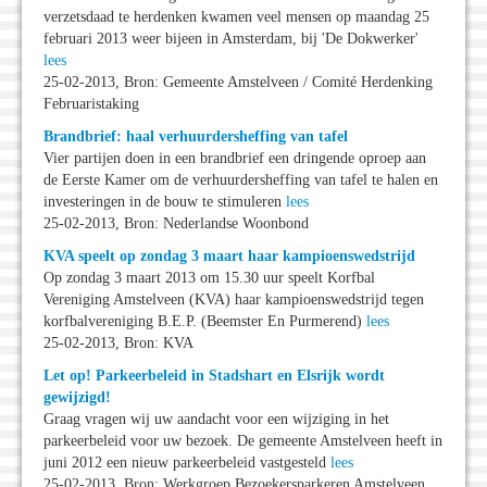
verzetsdaad te herdenken kwamen veel mensen op maandag 25
februari 2013 weer bijeen in Amsterdam, bij 'De Dokwerker'
lees
25-02-2013, Bron: Gemeente Amstelveen / Comité Herdenking
Februaristaking
Brandbrief: haal verhuurdersheffing van tafel
Vier partijen doen in een brandbrief een dringende oproep aan
de Eerste Kamer om de verhuurdersheffing van tafel te halen en
investeringen in de bouw te stimuleren
lees
25-02-2013, Bron: Nederlandse Woonbond
KVA speelt op zondag 3 maart haar kampioenswedstrijd
Op zondag 3 maart 2013 om 15.30 uur speelt Korfbal
Vereniging Amstelveen (KVA) haar kampioenswedstrijd tegen
korfbalvereniging B.E.P. (Beemster En Purmerend)
lees
25-02-2013, Bron: KVA
Let op! Parkeerbeleid in Stadshart en Elsrijk wordt
gewijzigd!
Graag vragen wij uw aandacht voor een wijziging in het
parkeerbeleid voor uw bezoek. De gemeente Amstelveen heeft in
juni 2012 een nieuw parkeerbeleid vastgesteld
lees
25-02-2013, Bron: Werkgroep Bezoekersparkeren Amstelveen