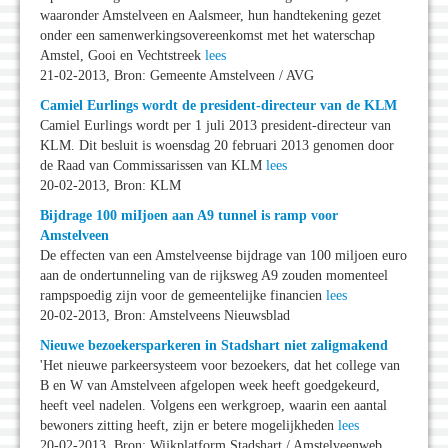
waaronder Amstelveen en Aalsmeer, hun handtekening gezet
onder een samenwerkingsovereenkomst met het waterschap
Amstel, Gooi en Vechtstreek
lees
21-02-2013, Bron: Gemeente Amstelveen / AVG
Camiel Eurlings wordt de president-directeur van de KLM
Camiel Eurlings wordt per 1 juli 2013 president-directeur van
KLM. Dit besluit is woensdag 20 februari 2013 genomen door
de Raad van Commissarissen van KLM
lees
20-02-2013, Bron: KLM
Bijdrage 100 miIjoen aan A9 tunnel is ramp voor
Amstelveen
De effecten van een Amstelveense bijdrage van 100 miljoen euro
aan de ondertunneling van de rijksweg A9 zouden momenteel
rampspoedig zijn voor de gemeentelijke financien
lees
20-02-2013, Bron: Amstelveens Nieuwsblad
Nieuwe bezoekersparkeren in Stadshart niet zaligmakend
'Het nieuwe parkeersysteem voor bezoekers, dat het college van
B en W van Amstelveen afgelopen week heeft goedgekeurd,
heeft veel nadelen. Volgens een werkgroep, waarin een aantal
bewoners zitting heeft, zijn er betere mogelijkheden
lees
20-02-2013, Bron: Wijkplatform Stadshart / Amstelveenweb