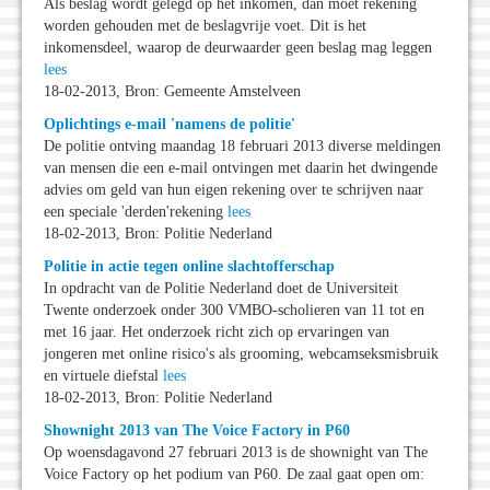
Als beslag wordt gelegd op het inkomen, dan moet rekening
worden gehouden met de beslagvrije voet. Dit is het
inkomensdeel, waarop de deurwaarder geen beslag mag leggen
lees
18-02-2013, Bron: Gemeente Amstelveen
Oplichtings e-mail 'namens de politie'
De politie ontving maandag 18 februari 2013 diverse meldingen
van mensen die een e-mail ontvingen met daarin het dwingende
advies om geld van hun eigen rekening over te schrijven naar
een speciale 'derden'rekening
lees
18-02-2013, Bron: Politie Nederland
Politie in actie tegen online slachtofferschap
In opdracht van de Politie Nederland doet de Universiteit
Twente onderzoek onder 300 VMBO-scholieren van 11 tot en
met 16 jaar. Het onderzoek richt zich op ervaringen van
jongeren met online risico's als grooming, webcamseksmisbruik
en virtuele diefstal
lees
18-02-2013, Bron: Politie Nederland
Shownight 2013 van The Voice Factory in P60
Op woensdagavond 27 februari 2013 is de shownight van The
Voice Factory op het podium van P60. De zaal gaat open om: