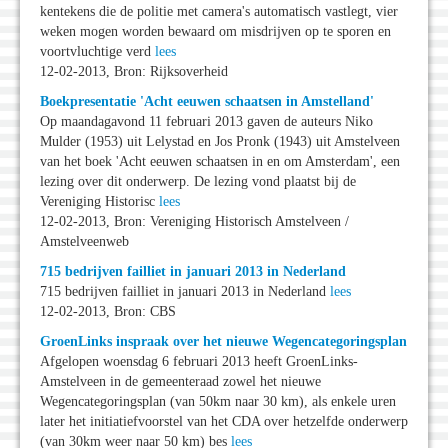
kentekens die de politie met camera's automatisch vastlegt, vier
weken mogen worden bewaard om misdrijven op te sporen en
voortvluchtige verd
lees
12-02-2013, Bron: Rijksoverheid
Boekpresentatie 'Acht eeuwen schaatsen in Amstelland'
Op maandagavond 11 februari 2013 gaven de auteurs Niko
Mulder (1953) uit Lelystad en Jos Pronk (1943) uit Amstelveen
van het boek 'Acht eeuwen schaatsen in en om Amsterdam', een
lezing over dit onderwerp. De lezing vond plaatst bij de
Vereniging Historisc
lees
12-02-2013, Bron: Vereniging Historisch Amstelveen /
Amstelveenweb
715 bedrijven failliet in januari 2013 in Nederland
715 bedrijven failliet in januari 2013 in Nederland
lees
12-02-2013, Bron: CBS
GroenLinks inspraak over het nieuwe Wegencategoringsplan
Afgelopen woensdag 6 februari 2013 heeft GroenLinks-
Amstelveen in de gemeenteraad zowel het nieuwe
Wegencategoringsplan (van 50km naar 30 km), als enkele uren
later het initiatiefvoorstel van het CDA over hetzelfde onderwerp
(van 30km weer naar 50 km) bes
lees