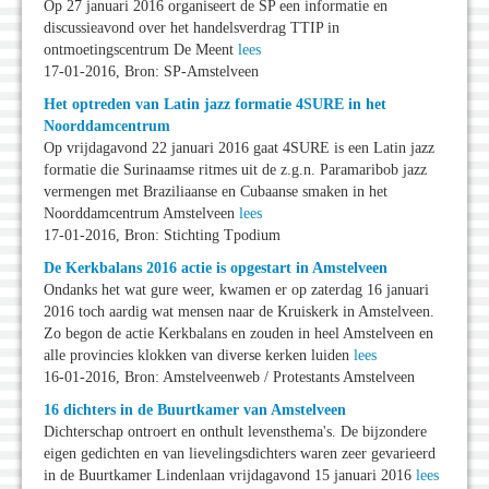
Op 27 januari 2016 organiseert de SP een informatie en
discussieavond over het handelsverdrag TTIP in
ontmoetingscentrum De Meent
lees
17-01-2016, Bron: SP-Amstelveen
Het optreden van Latin jazz formatie 4SURE in het
Noorddamcentrum
Op vrijdagavond 22 januari 2016 gaat 4SURE is een Latin jazz
formatie die Surinaamse ritmes uit de z.g.n. Paramaribob jazz
vermengen met Braziliaanse en Cubaanse smaken in het
Noorddamcentrum Amstelveen
lees
17-01-2016, Bron: Stichting Tpodium
De Kerkbalans 2016 actie is opgestart in Amstelveen
Ondanks het wat gure weer, kwamen er op zaterdag 16 januari
2016 toch aardig wat mensen naar de Kruiskerk in Amstelveen.
Zo begon de actie Kerkbalans en zouden in heel Amstelveen en
alle provincies klokken van diverse kerken luiden
lees
16-01-2016, Bron: Amstelveenweb / Protestants Amstelveen
16 dichters in de Buurtkamer van Amstelveen
Dichterschap ontroert en onthult levensthema's. De bijzondere
eigen gedichten en van lievelingsdichters waren zeer gevarieerd
in de Buurtkamer Lindenlaan vrijdagavond 15 januari 2016
lees