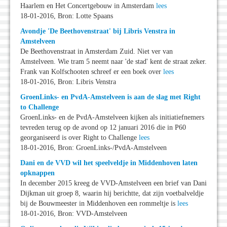
Haarlem en Het Concertgebouw in Amsterdam
lees
18-01-2016, Bron: Lotte Spaans
Avondje 'De Beethovenstraat' bij Libris Venstra in
Amstelveen
De Beethovenstraat in Amsterdam Zuid. Niet ver van
Amstelveen. Wie tram 5 neemt naar 'de stad' kent de straat zeker.
Frank van Kolfschooten schreef er een boek over
lees
18-01-2016, Bron: Libris Venstra
GroenLinks- en PvdA-Amstelveen is aan de slag met Right
to Challenge
GroenLinks- en de PvdA-Amstelveen kijken als initiatiefnemers
tevreden terug op de avond op 12 januari 2016 die in P60
georganiseerd is over Right to Challenge
lees
18-01-2016, Bron: GroenLinks-/PvdA-Amstelveen
Dani en de VVD wil het speelveldje in Middenhoven laten
opknappen
In december 2015 kreeg de VVD-Amstelveen een brief van Dani
Dijkman uit groep 8, waarin hij berichtte, dat zijn voetbalveldje
bij de Bouwmeester in Middenhoven een rommeltje is
lees
18-01-2016, Bron: VVD-Amstelveen