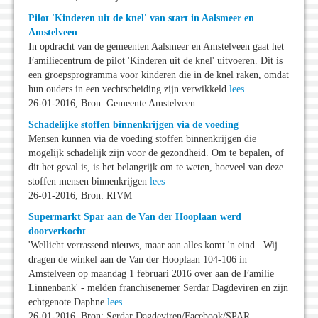
Pilot 'Kinderen uit de knel' van start in Aalsmeer en
Amstelveen
In opdracht van de gemeenten Aalsmeer en Amstelveen gaat het
Familiecentrum de pilot 'Kinderen uit de knel' uitvoeren. Dit is
een groepsprogramma voor kinderen die in de knel raken, omdat
hun ouders in een vechtscheiding zijn verwikkeld
lees
26-01-2016, Bron: Gemeente Amstelveen
Schadelijke stoffen binnenkrijgen via de voeding
Mensen kunnen via de voeding stoffen binnenkrijgen die
mogelijk schadelijk zijn voor de gezondheid. Om te bepalen, of
dit het geval is, is het belangrijk om te weten, hoeveel van deze
stoffen mensen binnenkrijgen
lees
26-01-2016, Bron: RIVM
Supermarkt Spar aan de Van der Hooplaan werd
doorverkocht
'Wellicht verrassend nieuws, maar aan alles komt 'n eind...Wij
dragen de winkel aan de Van der Hooplaan 104-106 in
Amstelveen op maandag 1 februari 2016 over aan de Familie
Linnenbank' - melden franchisenemer Serdar Dagdeviren en zijn
echtgenote Daphne
lees
26-01-2016, Bron: Serdar Dagdeviren/Facebook/SPAR