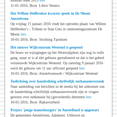
mooiste boek 2015
lees
11-01-2016, Bron: Libris Venstra
Het Willem Hellbreker kwartet speelt in De Meent
Amstelveen
Op vrijdag 15 januari 2016 vindt het optreden plaats van Willem
Hellbreker's - Tribute to Stan Getz in ontmoetingscentrum De
Meent
lees
10-01-2016, Bron: Stichting Tpodium
Het nieuwe Wijkcentrum Westend is geopend
De bouw en wijzigingen op het Westwijkplein zijn nog in volle
gang, maar er is al één gebouw gerealiseerd en dat is het geheel
vernieuwde Wijkcentrum Westend. Op zaterdag 9 januari 2016
werd dit gebouw om 11 uur officieel geopend
lees
10-01-2016, Bron: Amstelveenweb / Wijkcentrum Westend
Toelichting over handreiking schriftelijk euthanasieverzoek
Naar aanleiding van berichten in de media bij het uitkomen van
de handreiking schriftelijk euthanasieverzoek zijn er vragen
gerezen over euthanasie bij (gevorderde) dementie
lees
10-01-2016, Bron: Rijksoverheid
Project 'jonge mantelzorgers' in Amstelland is opgestart
De gemeenten Amstelveen, Aalsmeer, Uithoorn en