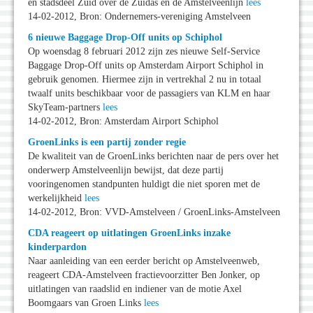
en stadsdeel Zuid over de Zuidas en de Amstelveenlijn
lees
14-02-2012, Bron: Ondernemers-vereniging Amstelveen
6 nieuwe Baggage Drop-Off units op Schiphol
Op woensdag 8 februari 2012 zijn zes nieuwe Self-Service
Baggage Drop-Off units op Amsterdam Airport Schiphol in
gebruik genomen. Hiermee zijn in vertrekhal 2 nu in totaal
twaalf units beschikbaar voor de passagiers van KLM en haar
SkyTeam-partners
lees
14-02-2012, Bron: Amsterdam Airport Schiphol
GroenLinks is een partij zonder regie
De kwaliteit van de GroenLinks berichten naar de pers over het
onderwerp Amstelveenlijn bewijst, dat deze partij
vooringenomen standpunten huldigt die niet sporen met de
werkelijkheid
lees
14-02-2012, Bron: VVD-Amstelveen / GroenLinks-Amstelveen
CDA reageert op uitlatingen GroenLinks inzake
kinderpardon
Naar aanleiding van een eerder bericht op Amstelveenweb,
reageert CDA-Amstelveen fractievoorzitter Ben Jonker, op
uitlatingen van raadslid en indiener van de motie Axel
Boomgaars van Groen Links
lees