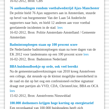
16-02-2012, Bron: CBS
76 aanhoudingen rondom voetbalwedstrijd Ajax-Manchester
De politie hield 76 Ajax supporters aan in Amsterdam, stuurde
op bevel van burgemeester Van der Laan 54 Anderlecht
supporters naar huis, en hield 12 anderen aan voor voetbal
gerelateerde incidenten in de stad.
lees
16-02-2012, Bron: Politie Amsterdam-Amstelland / Gemeente
Amsterdam
Badmintonploegen staan op 100 procent score
De Nederlandse badmintonploegen staan na twee dagen van de
EK 2012 voor landenteams op een 100 procent score
lees
16-02-2012, Bron: Badminton Nederland
BBA huishoudboekje op orde, ook veel bereikt
Na de gemeenteraadsverkiezingen van 2010 kreeg Amstelveen
een college, dat steunde op de kleinst mogelijke meerderheid in
de raad en dat op het oog een confessioneel-rechtse signatuur
draagt met partijen als VVD, CDA, ChristenUnie, BBA en OCA
lees
15-02-2012, Bron: Amstelveens Nieuwsblad
100.000 deelnemers krijgen hoge korting op energietarief
Een recordaantal van 100.000 huishoudens heeft zich