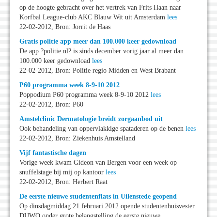
op de hoogte gebracht over het vertrek van Frits Haan naar
Korfbal League-club AKC Blauw Wit uit Amsterdam
lees
22-02-2012, Bron: Jorrit de Haas
Gratis politie app meer dan 100.000 keer gedownload
De app ?politie.nl? is sinds december vorig jaar al meer dan
100.000 keer gedownload
lees
22-02-2012, Bron: Politie regio Midden en West Brabant
P60 programma week 8-9-10 2012
Poppodium P60 programma week 8-9-10 2012
lees
22-02-2012, Bron: P60
Amstelclinic Dermatologie breidt zorgaanbod uit
Ook behandeling van oppervlakkige spataderen op de benen
lees
22-02-2012, Bron: Ziekenhuis Amstelland
Vijf fantastische dagen
Vorige week kwam Gideon van Bergen voor een week op
snuffelstage bij mij op kantoor
lees
22-02-2012, Bron: Herbert Raat
De eerste nieuwe studentenflats in Uilenstede geopend
Op dinsdagmiddag 21 februari 2012 opende studentenhuisvester
DUWO onder grote belangstelling de eerste nieuwe