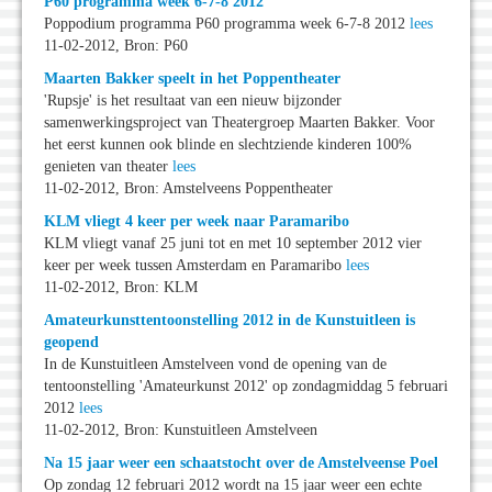
P60 programma week 6-7-8 2012
Poppodium programma P60 programma week 6-7-8 2012
lees
11-02-2012, Bron: P60
Maarten Bakker speelt in het Poppentheater
'Rupsje' is het resultaat van een nieuw bijzonder
samenwerkingsproject van Theatergroep Maarten Bakker. Voor
het eerst kunnen ook blinde en slechtziende kinderen 100%
genieten van theater
lees
11-02-2012, Bron: Amstelveens Poppentheater
KLM vliegt 4 keer per week naar Paramaribo
KLM vliegt vanaf 25 juni tot en met 10 september 2012 vier
keer per week tussen Amsterdam en Paramaribo
lees
11-02-2012, Bron: KLM
Amateurkunsttentoonstelling 2012 in de Kunstuitleen is
geopend
In de Kunstuitleen Amstelveen vond de opening van de
tentoonstelling 'Amateurkunst 2012' op zondagmiddag 5 februari
2012
lees
11-02-2012, Bron: Kunstuitleen Amstelveen
Na 15 jaar weer een schaatstocht over de Amstelveense Poel
Op zondag 12 februari 2012 wordt na 15 jaar weer een echte