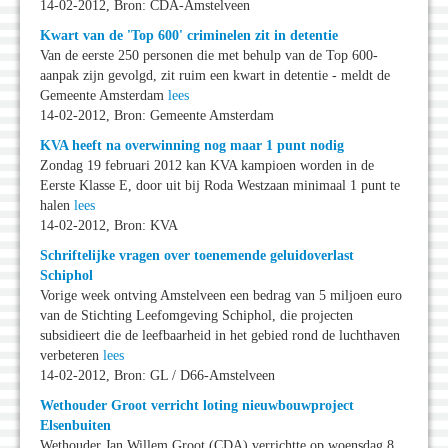
14-02-2012, Bron: CDA-Amstelveen
Kwart van de 'Top 600' criminelen zit in detentie
Van de eerste 250 personen die met behulp van de Top 600-
aanpak zijn gevolgd, zit ruim een kwart in detentie - meldt de
Gemeente Amsterdam
lees
14-02-2012, Bron: Gemeente Amsterdam
KVA heeft na overwinning nog maar 1 punt nodig
Zondag 19 februari 2012 kan KVA kampioen worden in de
Eerste Klasse E, door uit bij Roda Westzaan minimaal 1 punt te
halen
lees
14-02-2012, Bron: KVA
Schriftelijke vragen over toenemende geluidoverlast
Schiphol
Vorige week ontving Amstelveen een bedrag van 5 miljoen euro
van de Stichting Leefomgeving Schiphol, die projecten
subsidieert die de leefbaarheid in het gebied rond de luchthaven
verbeteren
lees
14-02-2012, Bron: GL / D66-Amstelveen
Wethouder Groot verricht loting nieuwbouwproject
Elsenbuiten
Wethouder Jan Willem Groot (CDA) verrichtte op woensdag 8