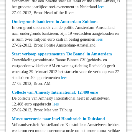
evenement, dat ook bekend staat als Head of the River Amstel, is
het grootste jaarlijkse roei-evenement in Nederland
lees
27-02-2012, Bron: Head of the River
Ondergronds bankieren in Amsterdam Zuidoost
In een groot onderzoek van de politie Amsterdam-Amstelland
naar ondergronds bankieren, zijn 19 verdachten aangehouden en
is ruim twee miljoen euro cash in beslag genomen
lees
27-02-2012, Bron: Politie Amsterdam-Amstelland
Start verkoop appartementen 'De Banne' in Amsterdam
Ontwikkelingscombinatie Banne Binnen CV (gebieds- en
vastgoedontwikkelaar AM en woningstichting Rochdale) geeft
woensdag 29 februari 2012 het startsein voor de verkoop van 27
studio's en 40 appartementen
lees
27-02-2012, Bron: AM
Collecte van Amnesty International: 12.408 euro
De collecte van Amnesty International heeft in Amstelveen
12.408 euro opgebracht
lees
27-02-2012, Bron: Mea van Tilburg
Museumexcursie naar Insel Hombroich in Duitsland
Volksuniversiteit Amstelland en Kunstuitleen Amstelveen hebben
wederom een mooie museumexcursie op het programma; vrijdag