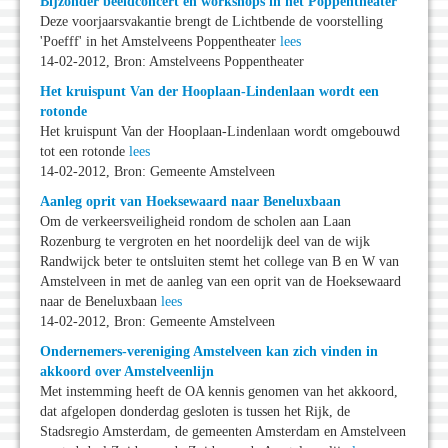
Bijzonder beeldconcert en workshops in het Poppentheater
Deze voorjaarsvakantie brengt de Lichtbende de voorstelling
'Poefff' in het Amstelveens Poppentheater
lees
14-02-2012, Bron: Amstelveens Poppentheater
Het kruispunt Van der Hooplaan-Lindenlaan wordt een
rotonde
Het kruispunt Van der Hooplaan-Lindenlaan wordt omgebouwd
tot een rotonde
lees
14-02-2012, Bron: Gemeente Amstelveen
Aanleg oprit van Hoeksewaard naar Beneluxbaan
Om de verkeersveiligheid rondom de scholen aan Laan
Rozenburg te vergroten en het noordelijk deel van de wijk
Randwijck beter te ontsluiten stemt het college van B en W van
Amstelveen in met de aanleg van een oprit van de Hoeksewaard
naar de Beneluxbaan
lees
14-02-2012, Bron: Gemeente Amstelveen
Ondernemers-vereniging Amstelveen kan zich vinden in
akkoord over Amstelveenlijn
Met instemming heeft de OA kennis genomen van het akkoord,
dat afgelopen donderdag gesloten is tussen het Rijk, de
Stadsregio Amsterdam, de gemeenten Amsterdam en Amstelveen