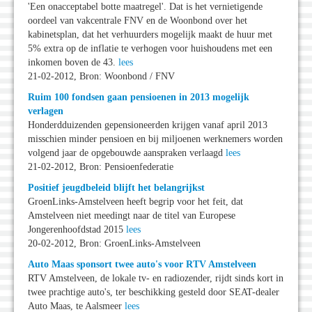
'Een onacceptabel botte maatregel'. Dat is het vernietigende
oordeel van vakcentrale FNV en de Woonbond over het
kabinetsplan, dat het verhuurders mogelijk maakt de huur met
5% extra op de inflatie te verhogen voor huishoudens met een
inkomen boven de 43.
lees
21-02-2012, Bron: Woonbond / FNV
Ruim 100 fondsen gaan pensioenen in 2013 mogelijk
verlagen
Honderdduizenden gepensioneerden krijgen vanaf april 2013
misschien minder pensioen en bij miljoenen werknemers worden
volgend jaar de opgebouwde aanspraken verlaagd
lees
21-02-2012, Bron: Pensioenfederatie
Positief jeugdbeleid blijft het belangrijkst
GroenLinks-Amstelveen heeft begrip voor het feit, dat
Amstelveen niet meedingt naar de titel van Europese
Jongerenhoofdstad 2015
lees
20-02-2012, Bron: GroenLinks-Amstelveen
Auto Maas sponsort twee auto's voor RTV Amstelveen
RTV Amstelveen, de lokale tv- en radiozender, rijdt sinds kort in
twee prachtige auto's, ter beschikking gesteld door SEAT-dealer
Auto Maas, te Aalsmeer
lees