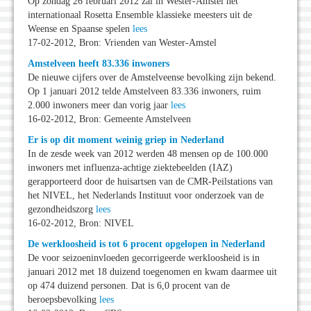
Op zondag 26 februari 2012 zal in Wester-Amstel het
internationaal Rosetta Ensemble klassieke meesters uit de
Weense en Spaanse spelen
lees
17-02-2012, Bron: Vrienden van Wester-Amstel
Amstelveen heeft 83.336 inwoners
De nieuwe cijfers over de Amstelveense bevolking zijn bekend.
Op 1 januari 2012 telde Amstelveen 83.336 inwoners, ruim
2.000 inwoners meer dan vorig jaar
lees
16-02-2012, Bron: Gemeente Amstelveen
Er is op dit moment weinig griep in Nederland
In de zesde week van 2012 werden 48 mensen op de 100.000
inwoners met influenza-achtige ziektebeelden (IAZ)
gerapporteerd door de huisartsen van de CMR-Peilstations van
het NIVEL, het Nederlands Instituut voor onderzoek van de
gezondheidszorg
lees
16-02-2012, Bron: NIVEL
De werkloosheid is tot 6 procent opgelopen in Nederland
De voor seizoeninvloeden gecorrigeerde werkloosheid is in
januari 2012 met 18 duizend toegenomen en kwam daarmee uit
op 474 duizend personen. Dat is 6,0 procent van de
beroepsbevolking
lees