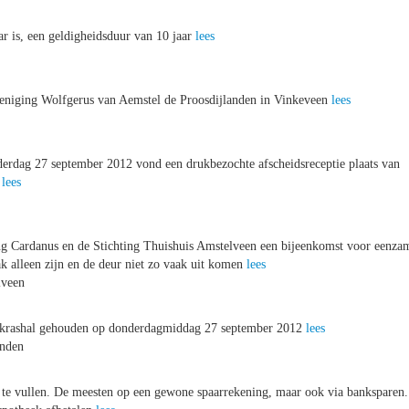
ar is, een geldigheidsduur van 10 jaar
lees
reniging Wolfgerus van Aemstel de Proosdijlanden in Vinkeveen
lees
nderdag 27 september 2012 vond een drukbezochte afscheidsreceptie plaats van
t
lees
g Cardanus en de Stichting Thuishuis Amstelveen een bijeenkomst voor eenza
 alleen zijn en de deur niet zo vaak uit komen
lees
lveen
ankrashal gehouden op donderdagmiddag 27 september 2012
lees
anden
 te vullen. De meesten op een gewone spaarrekening, maar ook via banksparen.