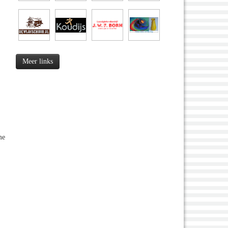
Meer links
me