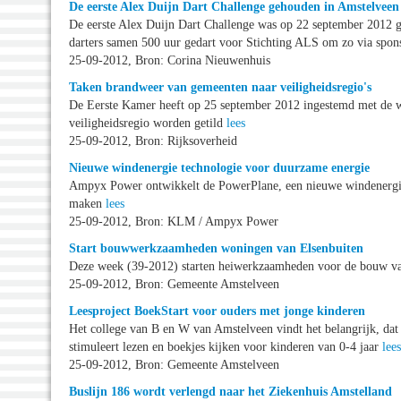
De eerste Alex Duijn Dart Challenge gehouden in Amstelveen
De eerste Alex Duijn Dart Challenge was op 22 september 2012 
darters samen 500 uur gedart voor Stichting ALS om zo via spons
25-09-2012, Bron: Corina Nieuwenhuis
Taken brandweer van gemeenten naar veiligheidsregio's
De Eerste Kamer heeft op 25 september 2012 ingestemd met de wet
veiligheidsregio worden getild
lees
25-09-2012, Bron: Rijksoverheid
Nieuwe windenergie technologie voor duurzame energie
Ampyx Power ontwikkelt de PowerPlane, een nieuwe windenergie
maken
lees
25-09-2012, Bron: KLM / Ampyx Power
Start bouwwerkzaamheden woningen van Elsenbuiten
Deze week (39-2012) starten heiwerkzaamheden voor de bouw v
25-09-2012, Bron: Gemeente Amstelveen
Leesproject BoekStart voor ouders met jonge kinderen
Het college van B en W van Amstelveen vindt het belangrijk, dat
stimuleert lezen en boekjes kijken voor kinderen van 0-4 jaar
lees
25-09-2012, Bron: Gemeente Amstelveen
Buslijn 186 wordt verlengd naar het Ziekenhuis Amstelland