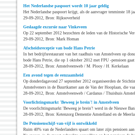
Het Nederlandse paspoort wordt 10 jaar geldig
Het Nederlandse paspoort krijgt, als de aanvrager tenminste 18 ja
29-09-2012, Bron: Rijksoverheid
Geslaagde excursie naar Vinkeveen
Op 22 september 2012 bezochten de leden van de Historische Ve
29-09-2012, Bron: Mark Homan
Afscheidsreceptie van bode Hans Petrie
In het bedrijfsrestaurant van het raadhuis van Amstelveen op do
bode Hans Petrie, die op 1 oktober 2012 met FPU -pensioen gaa
28-09-2012, Bron: Amstelveenweb / M. Plooy / H. Kerkelaan
Een avond tegen de eenzaamheid
Op donderdagavond 27 september 2012 organiseerden de Stichtin
Amstelveners in de Buurtkamer aan de Van der Hooplaan, die vaak
28-09-2012, Bron: Amstelveenweb / Cardanus / Thuishuis Amste
Voorlichtingsmarkt 'Beweeg je brein'! in Amstelveen
De voorlichtingsmarkt 'Beweeg je brein'! werd in de Nieuwe B
28-09-2012, Bron: Ketenzorg Dementie Amstelland en de Meerl
De Pensioenschijf-van-vijf is ontwikkeld
Ruim 40% van de Nederlanders spaart om later zijn pensioen aan