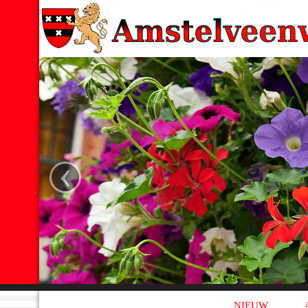
‹
NIEUW