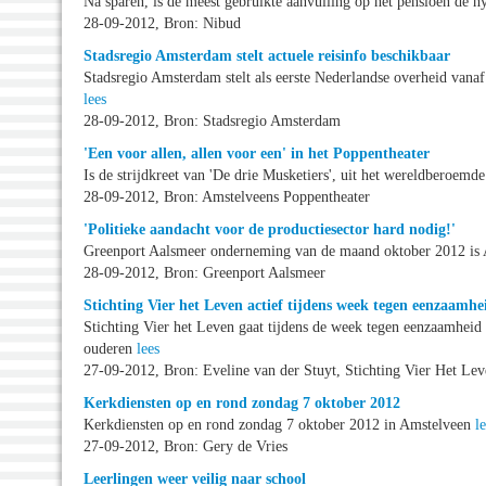
Na sparen, is de meest gebruikte aanvulling op het pensioen de 
28-09-2012, Bron: Nibud
Stadsregio Amsterdam stelt actuele reisinfo beschikbaar
Stadsregio Amsterdam stelt als eerste Nederlandse overheid van
lees
28-09-2012, Bron: Stadsregio Amsterdam
'Een voor allen, allen voor een' in het Poppentheater
Is de strijdkreet van 'De drie Musketiers', uit het wereldberoe
28-09-2012, Bron: Amstelveens Poppentheater
'Politieke aandacht voor de productiesector hard nodig!'
Greenport Aalsmeer onderneming van de maand oktober 2012 is
28-09-2012, Bron: Greenport Aalsmeer
Stichting Vier het Leven actief tijdens week tegen eenzaamhe
Stichting Vier het Leven gaat tijdens de week tegen eenzaamheid 
ouderen
lees
27-09-2012, Bron: Eveline van der Stuyt, Stichting Vier Het Le
Kerkdiensten op en rond zondag 7 oktober 2012
Kerkdiensten op en rond zondag 7 oktober 2012 in Amstelveen
l
27-09-2012, Bron: Gery de Vries
Leerlingen weer veilig naar school