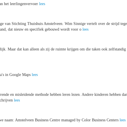
van het leerlingenvervoer
lees
ge van Stichting Thuishuis Amstelveen. Wim Sinnige vertelt over de strijd teg
rland, dat nieuw en specifiek gebouwd wordt voor o
lees
jk. Maar dat kan alleen als zij de ruimte krijgen om die taken ook zelfstandig
ma's in Google Maps
lees
rrende en misleidende methode hebben leren lezen. Andere kinderen hebben da
schrijven
lees
uwe naam: Amstelveen Business Centre managed by Color Business Centers
lees