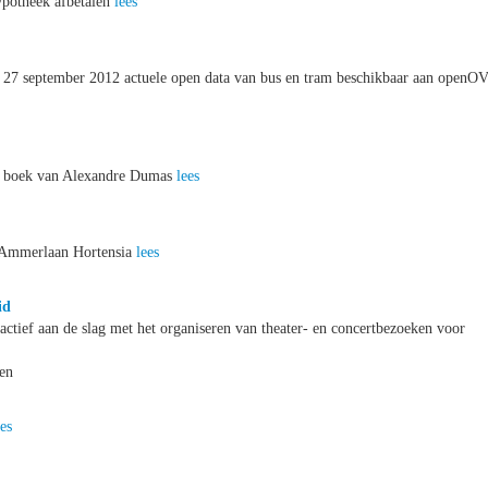
hypotheek afbetalen
lees
af 27 september 2012 actuele open data van bus en tram beschikbaar aan openO
mde boek van Alexandre Dumas
lees
 Ammerlaan Hortensia
lees
id
actief aan de slag met het organiseren van theater- en concertbezoeken voor
ven
ees