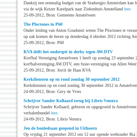
Dankzij een eenmalig budget van de Stadsregio Amsterdam kan b
via de wijk Keizer Karelpark naar Ziekenhuis Amstelland
lees
25-09-2012, Bron: Gemeente Amstelveen
The Ploctones in P60
Onder leiding van Anton Goudsmit weten The Ploctones te verasse
op zak komen de heren op donderdag 4 oktober 2012 richting A
25-09-2012, Bron: P60
KVA delft het onderspit in derby tegen AW.DTV
Korfbal Vereniging Amstelveen 1 heeft op zondag 23 septembe
korfbalvereniging AW.DTV, een fusie-vereniging van Allen Wee
25-09-2012, Bron: Jorrit de Haas KVA
Kerkdiensten op en rond zondag 30 september 2012
Kerkdiensten op en rond zondag 30 september 2012 in Amstelve
24-09-2012, Bron: Gery de Vries
Schrijver Sander Kollaard terug bij Libris Venstra
Schrijver Sander Kollaard, geboren en opgegroeid in Amstelveen 
verhalenbundel
lees
24-09-2012, Bron: Libris Venstra
Jeu de boulesbaan geopend in Uithoorn
Op vrijdag 21 september 2012 om 12 uur opende wethouder Ria Z